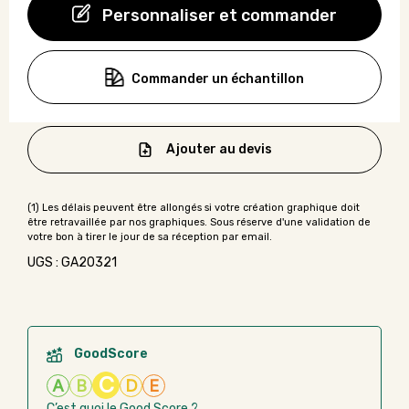
Personnaliser et commander
Commander un échantillon
Ajouter au devis
UGS : GA20321
GoodScore
C
A
B
D
E
C’est quoi le Good Score ?