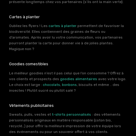
présente longtemps chez vos partenaires (s’ils ont la main verte).
Cartes à planter
Oubliez les flyers ! Les
cartes à planter
permettent de favoriser la
biodiversité. Elles contiennent des graines de fleurs ou
d’aromates. Après avoir lu votre communication, vos partenaires
pourront planter la carte pour donner vie à de jolies plantes.
Magique non ?
Goodies comestibles
Le meilleur goodies n’est il pas celui que l’on consomme ? Offrez à
vos clients et prospects des
goodies alimentaires
avec votre logo.
Le choix est large :
chocolats
,
bonbons
, biscuits et même .. des
insectes ! Plutôt sucré ou plutôt salé ?
Vêtements publicitaires
Sweats, pulls, vestes et
t-shirts personnalisés
: des vêtements
personnalisés originaux en matière responsable (coton bio,
recyclé…) pour offrir la meilleure impression de votre équipe lors
des événements ou pour un souvenir offert à vos clients.