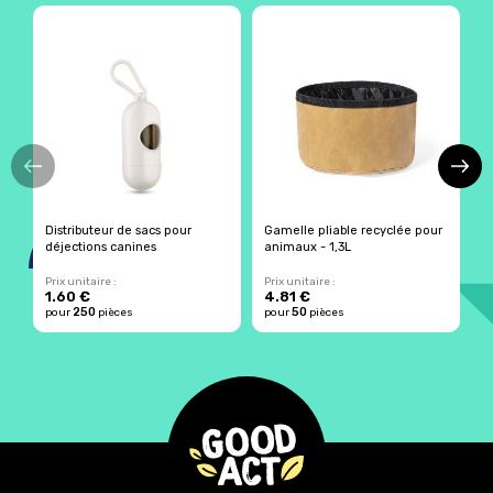
Distributeur de sacs pour
Gamelle pliable recyclée pour
D
déjections canines
animaux - 1,3L
c
Prix unitaire :
Prix unitaire :
Pr
1.60 €
4.81 €
2
250
50
pour
pièces
pour
pièces
p