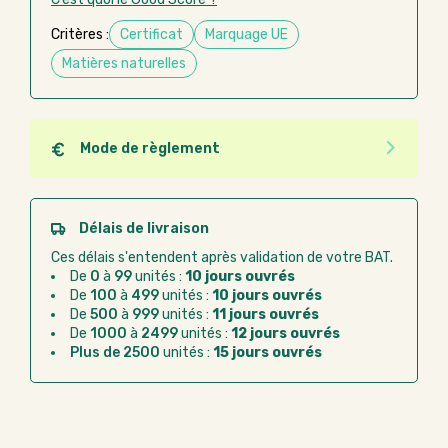
Critères :
Certificat
Marquage UE
Matières naturelles
Mode de règlement
Quel que soit le mode de règlement, vous pouvez
passer commande en ligne sur Good Act.
Paiement CB :
paiement sécurisé par carte
Délais de livraison
bancaire
Ces délais s'entendent après validation de votre BAT.
Virement bancaire :
règlement sur facture
De
0
à
99
unités :
10 jours ouvrés
après la commande
De
100
à
499
unités :
10 jours ouvrés
De
500
à
999
unités :
11 jours ouvrés
Chorus Pro :
règlement par mandat
De
1000
à
2499
unités :
12 jours ouvrés
administratif après la commande
Plus de 2500
unités :
15 jours ouvrés