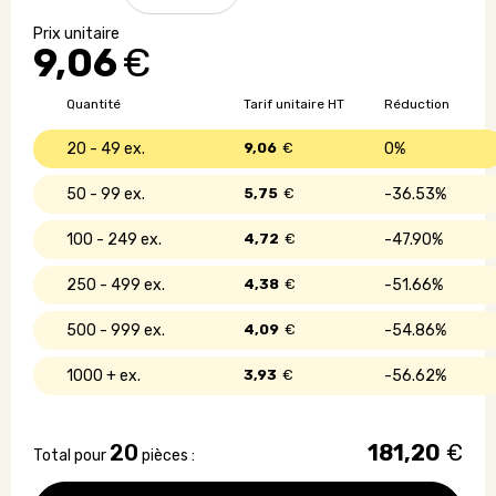
Gamelle
pliable
9,06
€
en
paille
de
Quantité
Tarif unitaire HT
Réduction
blé
20 - 49
9,06
€
0%
50 - 99
5,75
€
36.53%
100 - 249
4,72
€
47.90%
250 - 499
4,38
€
51.66%
500 - 999
4,09
€
54.86%
1000 +
3,93
€
56.62%
20
181,20
€
Total pour
pièces :