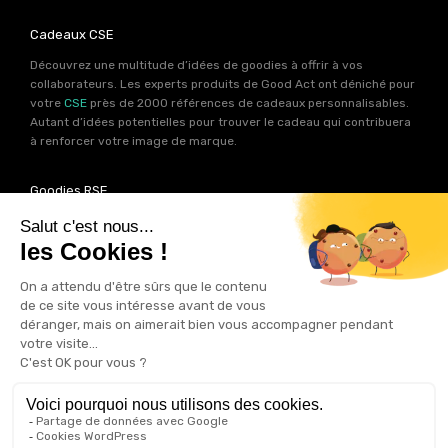
Cadeaux CSE
Découvrez une multitude d’idées de goodies à offrir à vos
collaborateurs. Les experts produits de Good Act ont déniché pour
votre
CSE
près de 2000 références de cadeaux personnalisables.
Autant d’idées potentielles pour trouver le cadeau qui contribuera
à renforcer votre image de marque.
Goodies RSE
Vous souhaitez communiquer en accord avec vos valeurs ? Ca
tombe bien ! Un grand nombre de produits présents sur Good Act
sont fabriqués en France et en Europe.
Notre sélection RSE
vous
permet de trouver un goodies parfait pour votre campagne de
communication. Des produits fabriqués avec amour dans de
bonnes conditions et un impact limité sur la planête.