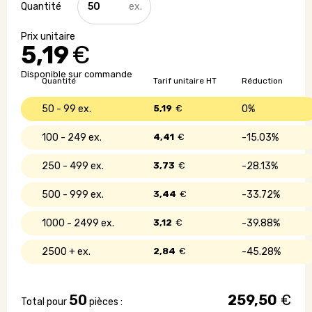
de
Gilet
de
5,19
€
sécurité
-
Disponible sur commande
Classe
Quantité
Tarif unitaire HT
Réduction
2
50 - 99
5,19
€
0%
100 - 249
4,41
€
15.03%
250 - 499
3,73
€
28.13%
500 - 999
3,44
€
33.72%
1000 - 2499
3,12
€
39.88%
2500 +
2,84
€
45.28%
50
259,50
€
Total pour
pièces :