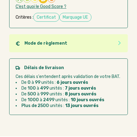
C’est quoi le Good Score ?
Critères :
Certificat
Marquage UE
Mode de règlement
Quel que soit le mode de règlement, vous pouvez
passer commande en ligne sur Good Act.
Paiement CB :
paiement sécurisé par carte
Délais de livraison
bancaire
Ces délais s'entendent après validation de votre BAT.
Virement bancaire :
règlement sur facture
De
0
à
99
unités :
6 jours ouvrés
après la commande
De
100
à
499
unités :
7 jours ouvrés
De
500
à
999
unités :
8 jours ouvrés
Chorus Pro :
règlement par mandat
De
1000
à
2499
unités :
10 jours ouvrés
administratif après la commande
Plus de 2500
unités :
13 jours ouvrés