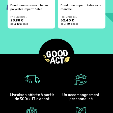
Doudoune sans manche en
Doudoune imperméable sans
D
polyester imperméable
manche
m
Prix unitaire :
Prix unitaire :
Pr
28.98 €
32.40 €
2
10
10
pour
pièces
pour
pièces
p
Livraison offerte à partir
Un accompagnement
de 300€ HT d’achat
personnalisé