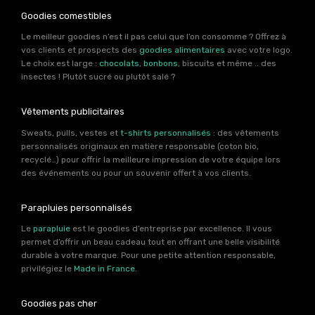
Goodies comestibles
Le meilleur goodies n’est il pas celui que l’on consomme ? Offrez à
vos clients et prospects des
goodies alimentaires
avec votre logo.
Le choix est large :
chocolats
,
bonbons
, biscuits et même .. des
insectes ! Plutôt sucré ou plutôt salé ?
Vêtements publicitaires
Sweats, pulls, vestes et
t-shirts personnalisés
: des vêtements
personnalisés originaux en matière responsable (coton bio,
recyclé…) pour offrir la meilleure impression de votre équipe lors
des événements ou pour un souvenir offert à vos clients.
Parapluies personnalisés
Le
parapluie
est le goodies d’entreprise par excellence. Il vous
permet d’offrir un beau cadeau tout en offrant une belle visibilité
durable à votre marque. Pour une petite attention responsable,
privilégiez le
Made in France
.
Goodies pas cher