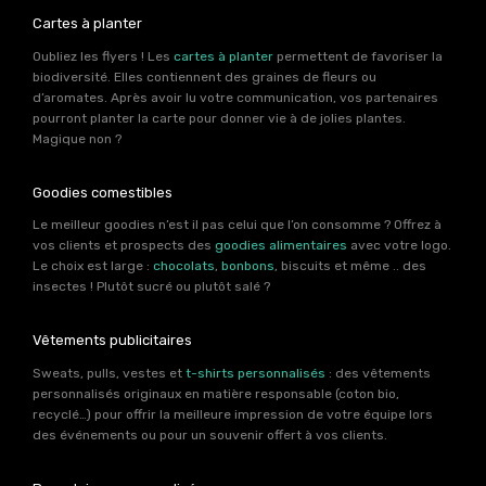
Cartes à planter
Oubliez les flyers ! Les
cartes à planter
permettent de favoriser la
biodiversité. Elles contiennent des graines de fleurs ou
d’aromates. Après avoir lu votre communication, vos partenaires
pourront planter la carte pour donner vie à de jolies plantes.
Magique non ?
Goodies comestibles
Le meilleur goodies n’est il pas celui que l’on consomme ? Offrez à
vos clients et prospects des
goodies alimentaires
avec votre logo.
Le choix est large :
chocolats
,
bonbons
, biscuits et même .. des
insectes ! Plutôt sucré ou plutôt salé ?
Vêtements publicitaires
Sweats, pulls, vestes et
t-shirts personnalisés
: des vêtements
personnalisés originaux en matière responsable (coton bio,
recyclé…) pour offrir la meilleure impression de votre équipe lors
des événements ou pour un souvenir offert à vos clients.