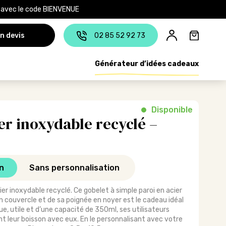
e avec le code BIENVENUE
n devis
02 85 52 92 73
Générateur d’idées cadeaux
Disponible
er inoxydable recyclé –
n
Sans personnalisation
r inoxydable recyclé. Ce gobelet à simple paroi en acier
couvercle et de sa poignée en noyer est le cadeau idéal
ue, utile et d’une capacité de 350ml, ses utilisateurs
t leur boisson avec eux. En le personnalisant avec votre