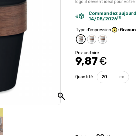
logo, il devient idéal pour votr
Commandez aujourd
(1)
14/08/2026
Type d'impression
: Gravur
9,87
€
quantité
de
Gobelet
en
acier
inoxydable
recyclé
-
350
ml