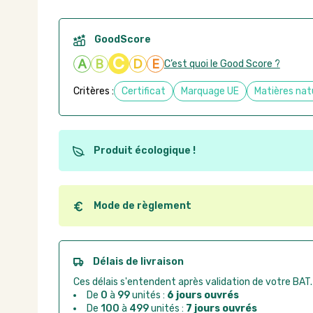
GoodScore
C
A
B
D
E
C’est quoi le Good Score ?
Critères :
Certificat
Marquage UE
Matières nat
Produit écologique !
Ce produit est éco-conçu, il a été fabriqué à partir d
recyclables. Ces produits peuvent plus facilement ob
utilisation. L'origine de fabrication du produit n'entre
Mode de règlement
conception.
Quel que soit le mode de règlement, vous pouvez pas
Good Act.
Paiement CB :
paiement sécurisé par carte banc
Délais de livraison
Virement bancaire :
règlement sur facture apr
Ces délais s'entendent après validation de votre BAT.
Chorus Pro :
règlement par mandat administrat
De
0
à
99
unités :
6 jours ouvrés
De
100
à
499
unités :
7 jours ouvrés