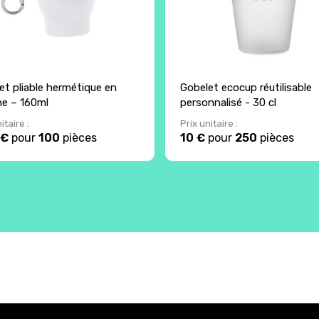
et pliable hermétique en
Gobelet ecocup réutilisable
one – 160ml
personnalisé - 30 cl
itaire :
Prix unitaire :
 €
pour
100
pièces
10 €
pour
250
pièces