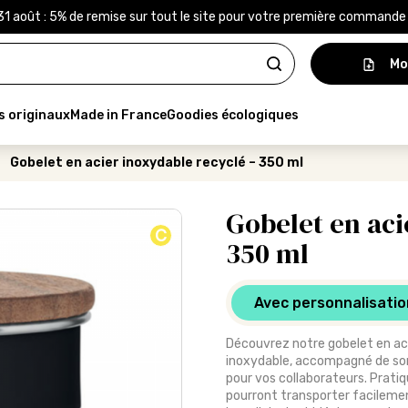
31 août : 5% de remise sur tout le site pour votre première command
Mo
s originaux
Made in France
Goodies écologiques
Gobelet en acier inoxydable recyclé – 350 ml
Gobelet en aci
C
350 ml
Avec personnalisatio
Découvrez notre gobelet en acie
inoxydable, accompagné de son 
pour vos collaborateurs. Pratiq
pourront transporter facilemen