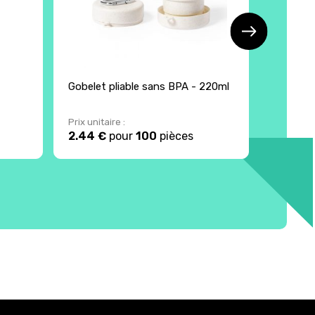
Gobelet pliable sans BPA - 220ml
Ecocup 
Prix unitaire :
Prix unita
2.44 €
pour
100
pièces
2.66 €