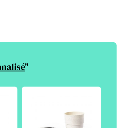
nalisé
"
Écol