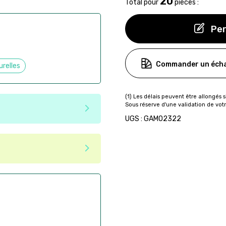
20
Total pour
pièces :
Per
Commander un écha
urelles
UGS : GAMO2322
e matériaux recyclés ou
tenir une seconde vie après
 pas dans les critères d'éco-
ser commande en ligne sur
aire
ès la commande
if après la commande