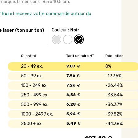
e marque. Dimensions : 8.5 x 10,5 cm.
'hui
et recevez votre commande autour du
Couleur
: Noir
e laser (ton sur ton)
Quantité
Tarif unitaire HT
Réduction
20 - 49
9,87
€
0%
50 - 99
7,96
€
19.35%
100 - 249
7,26
€
26.44%
250 - 499
6,56
€
33.54%
500 - 999
6,28
€
36.37%
1000 - 2499
5,94
€
39.82%
2500 +
5,49
€
44.38%