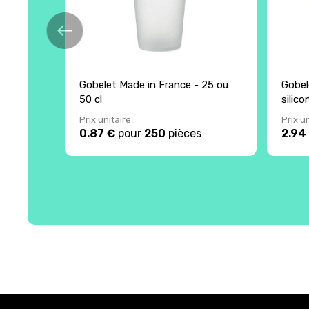
Gobelet Made in France - 25 ou
Gobel
50 cl
silic
Prix unitaire :
Prix un
0.87 €
pour
250
pièces
2.94