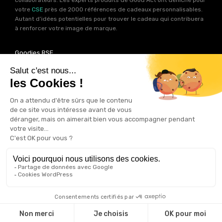
collaborateurs. Les experts produits de Good Act ont déniché pour
votre
CSE
près de 2000 références de cadeaux personnalisables.
Autant d’idées potentielles pour trouver le cadeau qui contribuera
à renforcer votre image de marque.
Goodies RSE
Vous souhaitez communiquer en accord avec vos valeurs ? Ca
tombe bien ! Un grand nombre de produits présents sur Good Act
sont fabriqués en France et en Europe.
Notre sélection RSE
vous
permet de trouver un goodies parfait pour votre campagne de
communication. Des produits fabriqués avec amour dans de
bonnes conditions et un impact limité sur la planête.