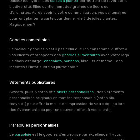
Oubliez les flyers ! Les
cartes à planter
permettent de favoriser la
biodiversité. Elles contiennent des graines de fleurs ou
d’aromates. Après avoir lu votre communication, vos partenaires
pourront planter la carte pour donner vie à de jolies plantes.
Magique non ?
Goodies comestibles
Le meilleur goodies n’est il pas celui que l’on consomme ? Offrez à
vos clients et prospects des
goodies alimentaires
avec votre logo.
Le choix est large :
chocolats
,
bonbons
, biscuits et même .. des
insectes ! Plutôt sucré ou plutôt salé ?
Vêtements publicitaires
Sweats, pulls, vestes et
t-shirts personnalisés
: des vêtements
personnalisés originaux en matière responsable (coton bio,
recyclé…) pour offrir la meilleure impression de votre équipe lors
des événements ou pour un souvenir offert à vos clients.
Parapluies personnalisés
Le
parapluie
est le goodies d’entreprise par excellence. Il vous