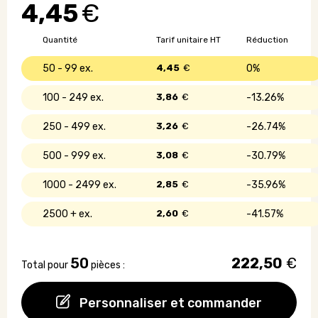
4,45
€
verre
avec
paille
Quantité
Tarif unitaire HT
Réduction
-
400
50 - 99
4,45
€
0%
ml
100 - 249
3,86
€
13.26%
250 - 499
3,26
€
26.74%
500 - 999
3,08
€
30.79%
1000 - 2499
2,85
€
35.96%
2500 +
2,60
€
41.57%
50
222,50
€
Total pour
pièces :
Personnaliser et commander