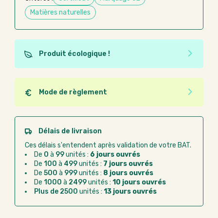
Matières naturelles
Produit écologique !
Ce produit est éco-conçu, il a été fabriqué à partir de
matériaux recyclés ou recyclables. Ces produits
peuvent plus facilement obtenir une seconde vie
Mode de règlement
après utilisation. L'origine de fabrication du produit
Quel que soit le mode de règlement, vous pouvez
n'entre pas dans les critères d'éco-conception.
passer commande en ligne sur Good Act.
Paiement CB :
paiement sécurisé par carte
Délais de livraison
bancaire
Ces délais s'entendent après validation de votre BAT.
Virement bancaire :
règlement sur facture
De
0
à
99
unités :
6 jours ouvrés
après la commande
De
100
à
499
unités :
7 jours ouvrés
De
500
à
999
unités :
8 jours ouvrés
Chorus Pro :
règlement par mandat
De
1000
à
2499
unités :
10 jours ouvrés
administratif après la commande
Plus de 2500
unités :
13 jours ouvrés