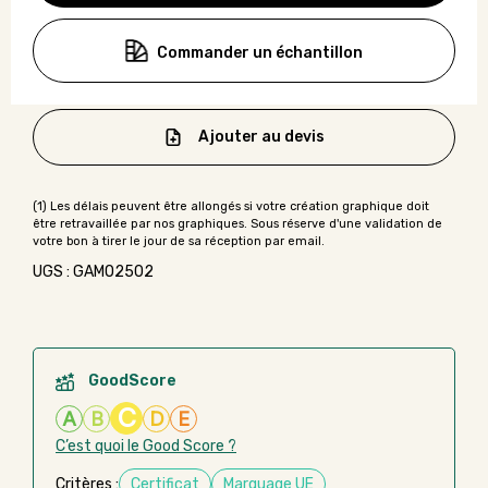
Commander un échantillon
Ajouter au devis
UGS : GAMO2502
GoodScore
C
A
B
D
E
C’est quoi le Good Score ?
Critères :
Certificat
Marquage UE