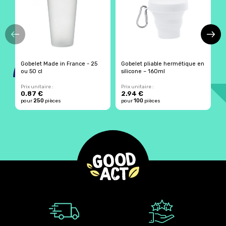
Gobelet Made in France - 25
Gobelet pliable hermétique en
G
ou 50 cl
silicone – 160ml
p
Prix unitaire :
Prix unitaire :
Pr
0.87 €
2.94 €
1
250
100
pour
pièces
pour
pièces
p