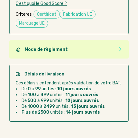
C’est quoi le Good Score ?
Critères :
Certificat
Fabrication UE
Marquage UE
Mode de règlement
Quel que soit le mode de règlement, vous pouvez
passer commande en ligne sur Good Act.
Paiement CB :
paiement sécurisé par carte
Délais de livraison
bancaire
Ces délais s'entendent après validation de votre BAT.
Virement bancaire :
règlement sur facture
De
0
à
99
unités :
10 jours ouvrés
après la commande
De
100
à
499
unités :
11 jours ouvrés
De
500
à
999
unités :
12 jours ouvrés
Chorus Pro :
règlement par mandat
De
1000
à
2499
unités :
13 jours ouvrés
administratif après la commande
Plus de 2500
unités :
14 jours ouvrés