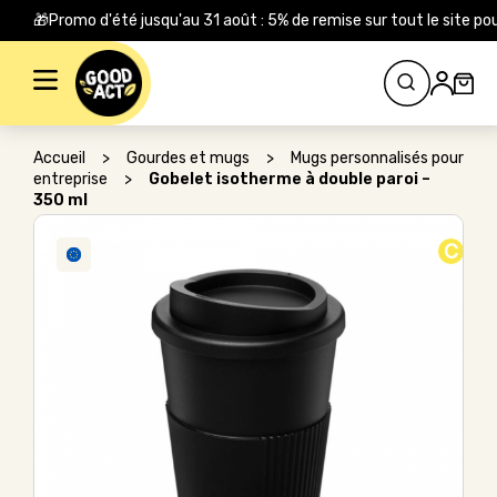
🎁Promo d'été jusqu'au 31 août : 5% de remise sur tout le site
Rechercher :
Accueil
>
Gourdes et mugs
>
Mugs personnalisés pour
entreprise
>
Gobelet isotherme à double paroi –
350 ml
C