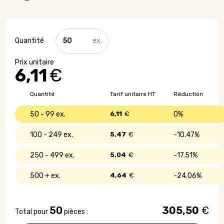
quantité
de
Gobelet
isotherme
6,11
€
à
double
paroi
Quantité
Tarif unitaire HT
Réduction
-
350
50 - 99
6,11
€
0%
ml
100 - 249
5,47
€
10.47%
250 - 499
5,04
€
17.51%
500 +
4,64
€
24.06%
50
305,50
€
Total pour
pièces :