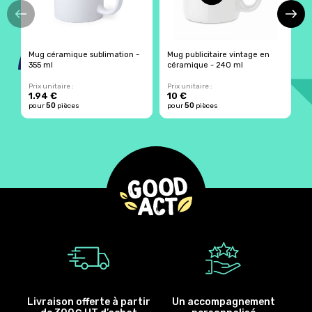
Mug céramique sublimation -
Mug publicitaire vintage en
M
355 ml
céramique - 240 ml
m
Prix unitaire :
Prix unitaire :
Pr
1.94 €
10 €
2
50
50
pour
pièces
pour
pièces
p
Livraison offerte à partir
Un accompagnement