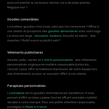
pourront planter la carte pour donner vie à de jolies plantes.
Magique non ?
Goodies comestibles
Le meilleur goodies n’est il pas celui que l’on consomme ? Offrez à
vos clients et prospects des
goodies alimentaires
avec votre logo.
Le choix est large :
chocolats
,
bonbons
, biscuits et même .. des
insectes ! Plutôt sucré ou plutôt salé ?
Vêtements publicitaires
Sweats, pulls, vestes et
t-shirts personnalisés
: des vêtements
personnalisés originaux en matière responsable (coton bio,
recyclé…) pour offrir la meilleure impression de votre équipe lors
des événements ou pour un souvenir offert à vos clients.
Parapluies personnalisés
Le
parapluie
est le goodies d’entreprise par excellence. Il vous
permet d’offrir un beau cadeau tout en offrant une belle visibilité
durable à votre marque. Pour une petite attention responsable,
privilégiez le
Made in France
.