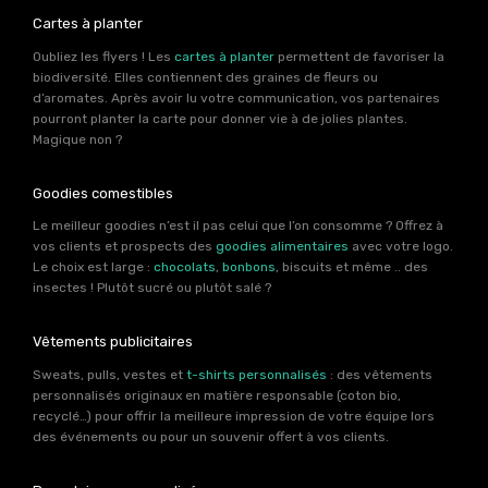
Cartes à planter
Oubliez les flyers ! Les
cartes à planter
permettent de favoriser la
biodiversité. Elles contiennent des graines de fleurs ou
d’aromates. Après avoir lu votre communication, vos partenaires
pourront planter la carte pour donner vie à de jolies plantes.
Magique non ?
Goodies comestibles
Le meilleur goodies n’est il pas celui que l’on consomme ? Offrez à
vos clients et prospects des
goodies alimentaires
avec votre logo.
Le choix est large :
chocolats
,
bonbons
, biscuits et même .. des
insectes ! Plutôt sucré ou plutôt salé ?
Vêtements publicitaires
Sweats, pulls, vestes et
t-shirts personnalisés
: des vêtements
personnalisés originaux en matière responsable (coton bio,
recyclé…) pour offrir la meilleure impression de votre équipe lors
des événements ou pour un souvenir offert à vos clients.