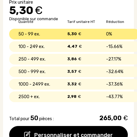
anti
5,30
€
fuite
personnalisée
Disponible sur commande
sans
Quantité
Tarif unitaire HT
Réduction
BPA
-
50 - 99
5,30
€
0%
600ml
100 - 249
4,47
€
15.66%
250 - 499
3,86
€
27.17%
500 - 999
3,57
€
32.64%
1000 - 2499
3,32
€
37.36%
2500 +
2,98
€
43.77%
50
265,00
€
Total pour
pièces :
Personnaliser et commander