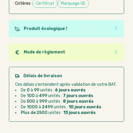
Critères :
Certificat
Marquage UE
Produit écologique !
Ce produit est éco-conçu, il a été fabriqué à partir de
matériaux recyclés ou recyclables. Ces produits
peuvent plus facilement obtenir une seconde vie
Mode de règlement
après utilisation. L'origine de fabrication du produit
Quel que soit le mode de règlement, vous pouvez
n'entre pas dans les critères d'éco-conception.
passer commande en ligne sur Good Act.
Paiement CB :
paiement sécurisé par carte
Délais de livraison
bancaire
Ces délais s'entendent après validation de votre BAT.
Virement bancaire :
règlement sur facture
De
0
à
99
unités :
6 jours ouvrés
après la commande
De
100
à
499
unités :
7 jours ouvrés
De
500
à
999
unités :
8 jours ouvrés
Chorus Pro :
règlement par mandat
De
1000
à
2499
unités :
10 jours ouvrés
administratif après la commande
Plus de 2500
unités :
13 jours ouvrés