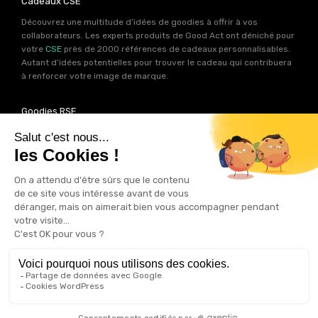
Cadeaux CSE
Découvrez une multitude d’idées de goodies à offrir à vos
collaborateurs. Les experts produits de Good Act ont déniché pour
votre
CSE
près de 2000 références de cadeaux personnalisables.
Autant d’idées potentielles pour trouver le cadeau qui contribuera
à renforcer votre image de marque.
Goodies RSE
Vous souhaitez communiquer en accord avec vos valeurs ? Ca
tombe bien ! Un grand nombre de produits présents sur Good Act
sont fabriqués en France et en Europe.
Notre sélection RSE
vous
permet de trouver un goodies parfait pour votre campagne de
communication. Des produits fabriqués avec amour dans de
bonnes conditions et un impact limité sur la planête.