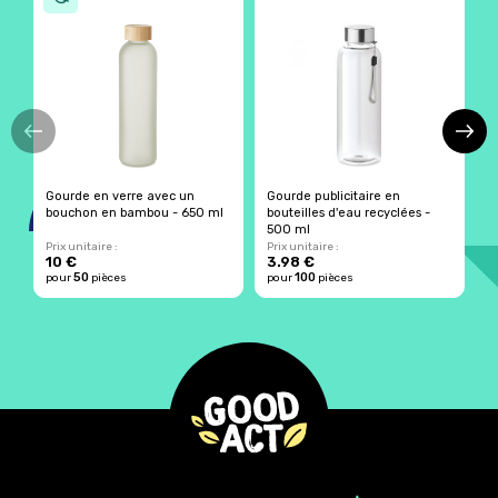
Gourde en verre avec un
Gourde publicitaire en
G
bouchon en bambou - 650 ml
bouteilles d'eau recyclées -
e
500 ml
Prix unitaire :
Prix unitaire :
Pr
10 €
3.98 €
1
50
100
pour
pièces
pour
pièces
p