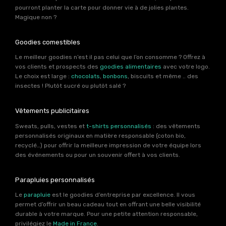
pourront planter la carte pour donner vie à de jolies plantes.
Magique non ?
Goodies comestibles
Le meilleur goodies n’est il pas celui que l’on consomme ? Offrez à
vos clients et prospects des
goodies alimentaires
avec votre logo.
Le choix est large :
chocolats
,
bonbons
, biscuits et même .. des
insectes ! Plutôt sucré ou plutôt salé ?
Vêtements publicitaires
Sweats, pulls, vestes et
t-shirts personnalisés
: des vêtements
personnalisés originaux en matière responsable (coton bio,
recyclé…) pour offrir la meilleure impression de votre équipe lors
des événements ou pour un souvenir offert à vos clients.
Parapluies personnalisés
Le
parapluie
est le goodies d’entreprise par excellence. Il vous
permet d’offrir un beau cadeau tout en offrant une belle visibilité
durable à votre marque. Pour une petite attention responsable,
privilégiez le
Made in France
.