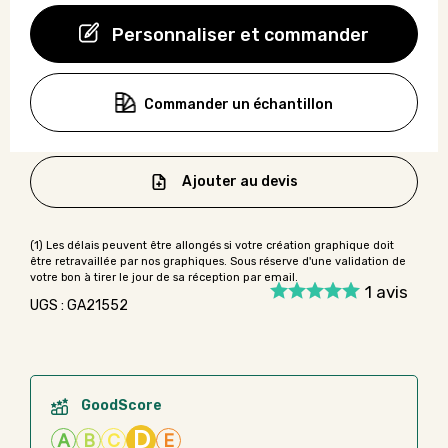
Personnaliser et commander
Commander un échantillon
Ajouter au devis
1
avis
UGS : GA21552
GoodScore
D
A
B
C
E