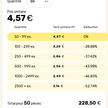
de
Gourde
en
4,57
€
plastique
recyclé
-
Quantité
Tarif unitaire HT
Réduction
630
ml
50 - 99
4,57
€
0%
100 - 249
3,25
€
28.88%
250 - 499
2,86
€
37.42%
500 - 999
2,56
€
43.98%
1000 - 2499
2,43
€
46.83%
2500 +
2,16
€
52.74%
50
228,50
€
Total pour
pièces :