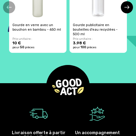
Gourde en verre avec un
Gourde publicitaire en
G
bouchon en bambou - 650 ml
bouteilles d'eau recyclées -
e
500 ml
Prix unitaire :
Prix unitaire :
Pr
10 €
3.98 €
1
50
100
pour
pièces
pour
pièces
p
Livraison offerte à partir
Un accompagnement