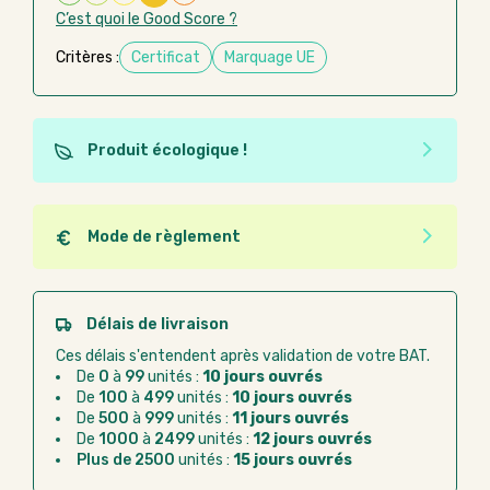
C’est quoi le Good Score ?
Critères :
Certificat
Marquage UE
Produit écologique !
Ce produit est éco-conçu, il a été fabriqué à partir de
matériaux recyclés ou recyclables. Ces produits
peuvent plus facilement obtenir une seconde vie
Mode de règlement
après utilisation. L'origine de fabrication du produit
Quel que soit le mode de règlement, vous pouvez
n'entre pas dans les critères d'éco-conception.
passer commande en ligne sur Good Act.
Paiement CB :
paiement sécurisé par carte
Délais de livraison
bancaire
Ces délais s'entendent après validation de votre BAT.
Virement bancaire :
règlement sur facture
De
0
à
99
unités :
10 jours ouvrés
après la commande
De
100
à
499
unités :
10 jours ouvrés
De
500
à
999
unités :
11 jours ouvrés
Chorus Pro :
règlement par mandat
De
1000
à
2499
unités :
12 jours ouvrés
administratif après la commande
Plus de 2500
unités :
15 jours ouvrés