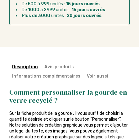
De
500
à
999
unités :
15 jours ouvrés
Chorus Pro :
règlement par mandat
De
1000
à
2999
unités :
15 jours ouvrés
administratif après la commande
Plus de 3000
unités :
20 jours ouvrés
Description
Avis produits
Informations complémentaires
Voir aussi
Comment personnaliser la gourde en
verre recyclé ?
Sur la fiche produit de la gourde , il vous suffit de choisir la
quantité désirée et cliquer sur le bouton “Personnaliser”.
Notre solution de création graphique vous permet d’ajouter
un logo, du texte, des images. Vous pouvez également
réaliser votre création graphique sur des logiciels tels que