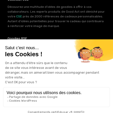
Découvrez une multitude d’idées de goodies à offrir à vos
collaborateurs. Les experts produits de Good Act ont déniché pour
votre
CSE
près de 2000 références de cadeaux personnalisables.
Autant d’idées potentielles pour trouver le cadeau qui contribuera
à renforcer votre image de marque.
Goodies RSE
Vous souhaitez communiquer en accord avec vos valeurs ? Ca
tombe bien ! Un grand nombre de produits présents sur Good Act
sont fabriqués en France et en Europe.
Notre sélection RSE
vous
permet de trouver un goodies parfait pour votre campagne de
communication. Des produits fabriqués avec amour dans de
bonnes conditions et un impact limité sur la planête.