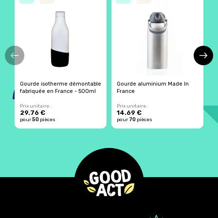
Gourde isotherme démontable
Gourde aluminium Made In
G
fabriquée en France - 500ml
France
M
Prix unitaire :
Prix unitaire :
Pr
29.76 €
14.69 €
6
50
70
pour
pièces
pour
pièces
p