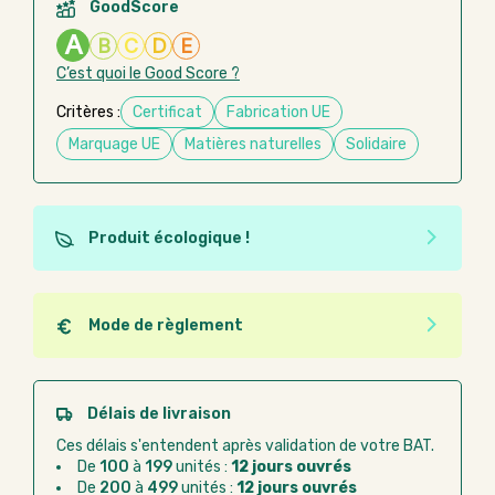
GoodScore
A
B
C
D
E
C’est quoi le Good Score ?
Critères :
Certificat
Fabrication UE
Marquage UE
Matières naturelles
Solidaire
Produit écologique !
Ce produit est éco-conçu, il a été fabriqué à partir de
matériaux recyclés ou recyclables. Ces produits
peuvent plus facilement obtenir une seconde vie
Mode de règlement
après utilisation. L'origine de fabrication du produit
Quel que soit le mode de règlement, vous pouvez
n'entre pas dans les critères d'éco-conception.
passer commande en ligne sur Good Act.
Paiement CB :
paiement sécurisé par carte
Délais de livraison
bancaire
Ces délais s'entendent après validation de votre BAT.
Virement bancaire :
règlement sur facture
De
100
à
199
unités :
12 jours ouvrés
après la commande
De
200
à
499
unités :
12 jours ouvrés