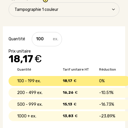
quantité
de
Gourde
Made
18,17
€
in
France
en
Quantité
Tarif unitaire HT
Réduction
verre
recyclé
100 - 199
18,17
€
0%
-
Gobi
200 - 499
16,26
€
10.51%
Indoor
-
500 - 999
15,13
€
16.73%
500
ml
1000 +
13,83
€
23.89%