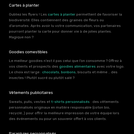
Cartes à planter
Oubliez les flyers ! Les
cartes à planter
permettent de favoriser la
biodiversité. Elles contiennent des graines de fleurs ou
d’aromates. Après avoir lu votre communication, vos partenaires
pourront planter la carte pour donner vie à de jolies plantes.
Magique non ?
Goodies comestibles
Le meilleur goodies n’est il pas celui que l’on consomme ? Offrez à
vos clients et prospects des
goodies alimentaires
avec votre logo.
Le choix est large :
chocolats
,
bonbons
, biscuits et même .. des
insectes ! Plutôt sucré ou plutôt salé ?
Vêtements publicitaires
Sweats, pulls, vestes et
t-shirts personnalisés
: des vêtements
personnalisés originaux en matière responsable (coton bio,
recyclé…) pour offrir la meilleure impression de votre équipe lors
des événements ou pour un souvenir offert à vos clients.
Parapluies personnalisés