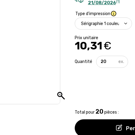
(1)
21/08/2026
Type d'impression
10,31
€
quantité
de
Gourde
pliable
pour
sportifs
-
250
ml
20
Total pour
pièces :
Per