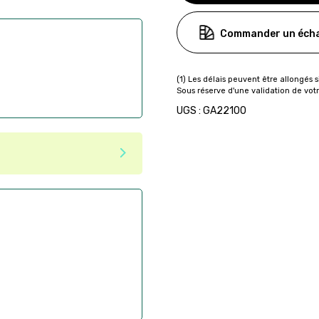
Commander un écha
UGS : GA22100
ser commande en ligne sur
aire
ès la commande
if après la commande