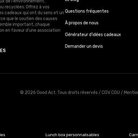
ux de l'environnement,
ou recyclées. Offrez à vos
Questions fréquentes
des cadeaux qui ont du sens et un
rce que le soutien des causes
À propos de nous
semble important, chaque
n en faveur d'une association
Générateur d’idées cadeaux
Demander un devis
TES
© 2026 Good Act.
Tous droits réservés /
CGV CGU
/
Mentio
les
Lunch box personnalisables
Carn