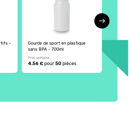
tifs -
Gourde de sport en plastique
Gourde i
sans BPA - 700ml
500ml
Prix unitaire :
Prix unita
4.56 €
pour
50
pièces
0.9 €
p