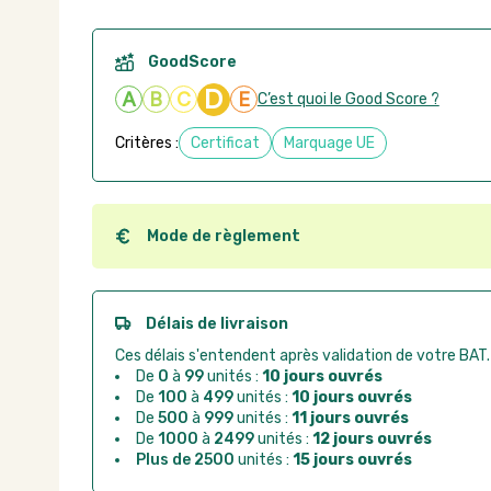
GoodScore
D
A
B
C
E
C’est quoi le Good Score ?
Critères :
Certificat
Marquage UE
Mode de règlement
Quel que soit le mode de règlement, vous pouvez pas
Good Act.
Paiement CB :
paiement sécurisé par carte banc
Délais de livraison
Virement bancaire :
règlement sur facture apr
Ces délais s'entendent après validation de votre BAT.
Chorus Pro :
règlement par mandat administrat
De
0
à
99
unités :
10 jours ouvrés
De
100
à
499
unités :
10 jours ouvrés
De
500
à
999
unités :
11 jours ouvrés
De
1000
à
2499
unités :
12 jours ouvrés
Plus de 2500
unités :
15 jours ouvrés