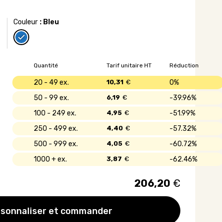
Couleur
: Bleu
Quantité
Tarif unitaire HT
Réduction
20 - 49
10,31
€
0%
50 - 99
6,19
€
39.96%
100 - 249
4,95
€
51.99%
250 - 499
4,40
€
57.32%
500 - 999
4,05
€
60.72%
1000 +
3,87
€
62.46%
206,20
€
sonnaliser et commander