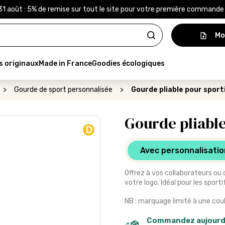
31 août : 5% de remise sur tout le site pour votre première command
Mo
s originaux
Made in France
Goodies écologiques
>
Gourde de sport personnalisée
>
Gourde pliable pour sport
Gourde pliable
D
Avec personnalisatio
Offrez à vos collaborateurs ou c
votre logo. Idéal pour les spor
NB : marquage limité à une coul
Commandez aujourd