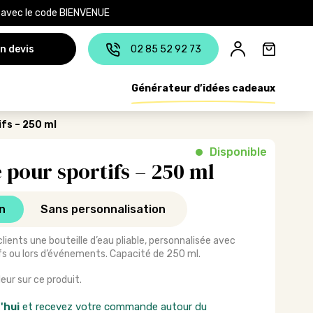
e avec le code BIENVENUE
n devis
02 85 52 92 73
Générateur d’idées cadeaux
ifs – 250 ml
Disponible
 pour sportifs – 250 ml
n
Sans personnalisation
lients une bouteille d’eau pliable, personnalisée avec
tifs ou lors d’événements. Capacité de 250 ml.
eur sur ce produit.
'hui
et recevez votre commande autour du