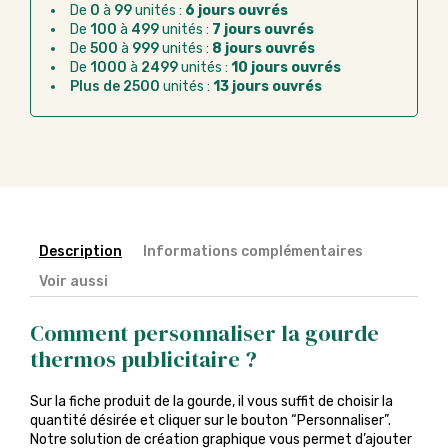
Virement bancaire :
règlement sur facture
De
0
à
99
unités :
6 jours ouvrés
après la commande
De
100
à
499
unités :
7 jours ouvrés
De
500
à
999
unités :
8 jours ouvrés
Chorus Pro :
règlement par mandat
De
1000
à
2499
unités :
10 jours ouvrés
administratif après la commande
Plus de 2500
unités :
13 jours ouvrés
Description
Informations complémentaires
Voir aussi
Comment personnaliser la gourde
thermos publicitaire ?
Sur la fiche produit de la gourde, il vous suffit de choisir la
quantité désirée et cliquer sur le bouton “Personnaliser”.
Notre solution de création graphique vous permet d’ajouter