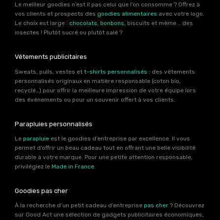
Le meilleur goodies n’est il pas celui que l’on consomme ? Offrez à
vos clients et prospects des
goodies alimentaires
avec votre logo.
Le choix est large :
chocolats
,
bonbons
, biscuits et même .. des
insectes ! Plutôt sucré ou plutôt salé ?
Vêtements publicitaires
Sweats, pulls, vestes et
t-shirts personnalisés
: des vêtements
personnalisés originaux en matière responsable (coton bio,
recyclé…) pour offrir la meilleure impression de votre équipe lors
des événements ou pour un souvenir offert à vos clients.
Parapluies personnalisés
Le
parapluie
est le goodies d’entreprise par excellence. Il vous
permet d’offrir un beau cadeau tout en offrant une belle visibilité
durable à votre marque. Pour une petite attention responsable,
privilégiez le
Made in France
.
Goodies pas cher
À la recherche d’un petit cadeau d’entreprise
pas cher
? Découvrez
sur Good Act une sélection de gadgets publicitaires économiques,