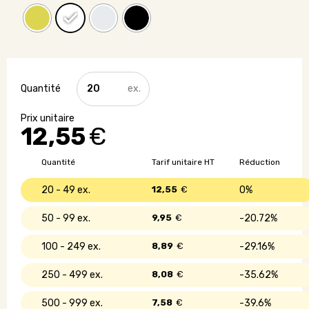
quantité
de
Gourde
thermos
12,55
€
publicitaire
en
acier
Quantité
Tarif unitaire HT
Réduction
inoxydable
20 - 49
12,55
€
0%
50 - 99
9,95
€
20.72%
100 - 249
8,89
€
29.16%
250 - 499
8,08
€
35.62%
500 - 999
7,58
€
39.6%