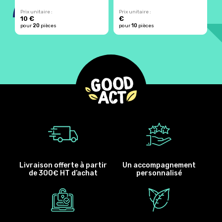
Prix unitaire :
Prix unitaire :
Pr
10 €
€
1
20
10
pour
pièces
pour
pièces
p
Livraison offerte à partir
Un accompagnement
de 300€ HT d’achat
personnalisé