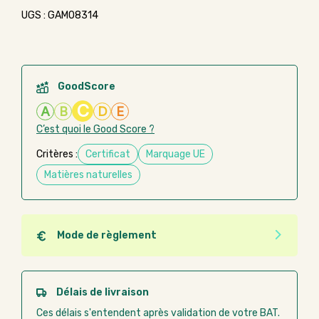
UGS : GAMO8314
GoodScore
C
A
B
D
E
C’est quoi le Good Score ?
Critères :
Certificat
Marquage UE
Matières naturelles
Mode de règlement
Quel que soit le mode de règlement, vous pouvez
passer commande en ligne sur Good Act.
Paiement CB :
paiement sécurisé par carte
Délais de livraison
bancaire
Ces délais s'entendent après validation de votre BAT.