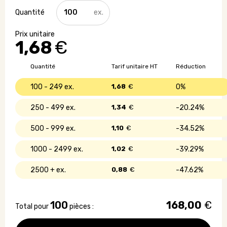
quantité
de
Housse
de
1,68
€
selle
de
vélo
Quantité
Tarif unitaire HT
Réduction
recyclée
100 - 249
1,68
€
0%
250 - 499
1,34
€
20.24%
500 - 999
1,10
€
34.52%
1000 - 2499
1,02
€
39.29%
2500 +
0,88
€
47.62%
100
168,00
€
Total pour
pièces :