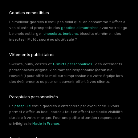
Goodies comestibles
Le meilleur goodies n’est il pas celui que l’on consomme ? Offrez à
vos clients et prospects des
goodies alimentaires
avec votre logo.
Le choix est large :
chocolats
,
bonbons
, biscuits et même .. des
insectes ! Plutôt sucré ou plutôt salé ?
Vêtements publicitaires
Sweats, pulls, vestes et
t-shirts personnalisés
: des vêtements
personnalisés originaux en matière responsable (coton bio,
recyclé…) pour offrir la meilleure impression de votre équipe lors
des événements ou pour un souvenir offert à vos clients.
Parapluies personnalisés
Le
parapluie
est le goodies d’entreprise par excellence. Il vous
permet d’offrir un beau cadeau tout en offrant une belle visibilité
durable à votre marque. Pour une petite attention responsable,
privilégiez le
Made in France
.