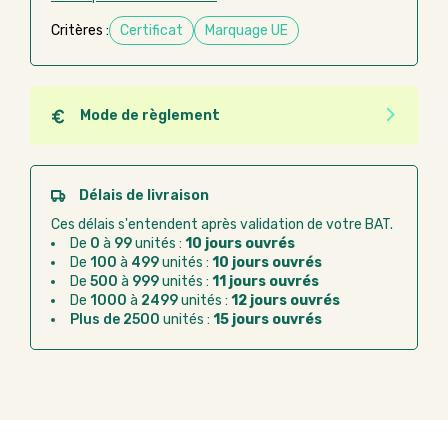
Critères :
Certificat
Marquage UE
Mode de règlement
Quel que soit le mode de règlement, vous pouvez
passer commande en ligne sur Good Act.
Paiement CB :
paiement sécurisé par carte
Délais de livraison
bancaire
Ces délais s'entendent après validation de votre BAT.
Virement bancaire :
règlement sur facture
De
0
à
99
unités :
10 jours ouvrés
après la commande
De
100
à
499
unités :
10 jours ouvrés
De
500
à
999
unités :
11 jours ouvrés
Chorus Pro :
règlement par mandat
De
1000
à
2499
unités :
12 jours ouvrés
administratif après la commande
Plus de 2500
unités :
15 jours ouvrés