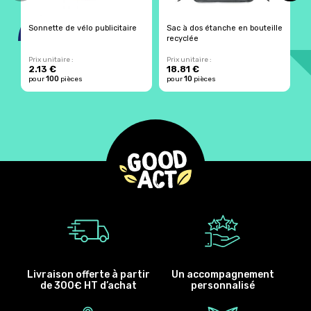
Sonnette de vélo publicitaire
Sac à dos étanche en bouteille
S
recyclée
g
Prix unitaire :
Prix unitaire :
Pr
2.13 €
18.81 €
2
100
10
pour
pièces
pour
pièces
p
Livraison offerte à partir
Un accompagnement
de 300€ HT d’achat
personnalisé