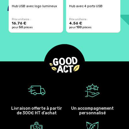
Hub USB avec logo lumineux
Hub avec 4 ports USB
H
b
Prix unitaire :
Prix unitaire :
Pr
16.76 €
4.56 €
1
50
100
pour
pièces
pour
pièces
p
Livraison offerte à partir
Un accompagnement
de 300€ HT d’achat
personnalisé