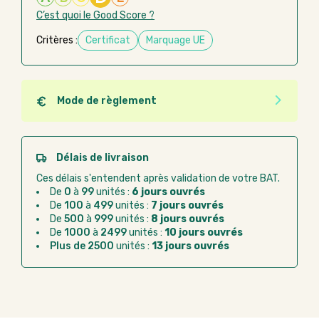
C’est quoi le Good Score ?
Critères :
Certificat
Marquage UE
Mode de règlement
Quel que soit le mode de règlement, vous pouvez
passer commande en ligne sur Good Act.
Paiement CB :
paiement sécurisé par carte
Délais de livraison
bancaire
Ces délais s'entendent après validation de votre BAT.
Virement bancaire :
règlement sur facture
De
0
à
99
unités :
6 jours ouvrés
après la commande
De
100
à
499
unités :
7 jours ouvrés
De
500
à
999
unités :
8 jours ouvrés
Chorus Pro :
règlement par mandat
De
1000
à
2499
unités :
10 jours ouvrés
administratif après la commande
Plus de 2500
unités :
13 jours ouvrés