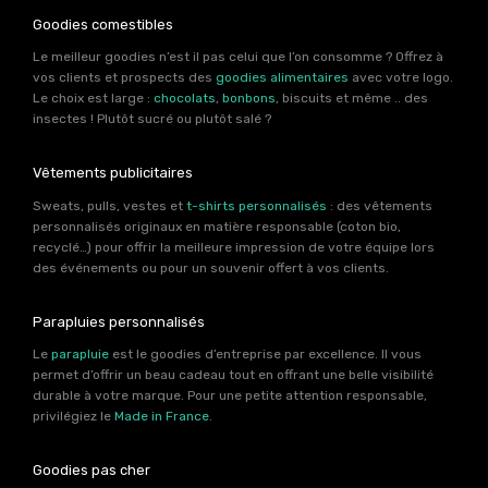
Goodies comestibles
Le meilleur goodies n’est il pas celui que l’on consomme ? Offrez à
vos clients et prospects des
goodies alimentaires
avec votre logo.
Le choix est large :
chocolats
,
bonbons
, biscuits et même .. des
insectes ! Plutôt sucré ou plutôt salé ?
Vêtements publicitaires
Sweats, pulls, vestes et
t-shirts personnalisés
: des vêtements
personnalisés originaux en matière responsable (coton bio,
recyclé…) pour offrir la meilleure impression de votre équipe lors
des événements ou pour un souvenir offert à vos clients.
Parapluies personnalisés
Le
parapluie
est le goodies d’entreprise par excellence. Il vous
permet d’offrir un beau cadeau tout en offrant une belle visibilité
durable à votre marque. Pour une petite attention responsable,
privilégiez le
Made in France
.
Goodies pas cher