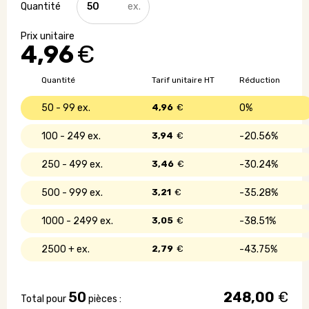
de
HUB
4
4,96
€
ports
USB
2.0
Quantité
Tarif unitaire HT
Réduction
50 - 99
4,96
€
0%
100 - 249
3,94
€
20.56%
250 - 499
3,46
€
30.24%
500 - 999
3,21
€
35.28%
1000 - 2499
3,05
€
38.51%
2500 +
2,79
€
43.75%
50
248,00
€
Total pour
pièces :