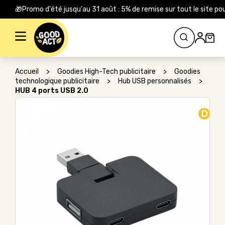
🎁Promo d'été jusqu'au 31 août : 5% de remise sur tout le site
Rechercher :
Accueil
>
Goodies High-Tech publicitaire
>
Goodies
technologique publicitaire
>
Hub USB personnalisés
>
HUB 4 ports USB 2.0
D