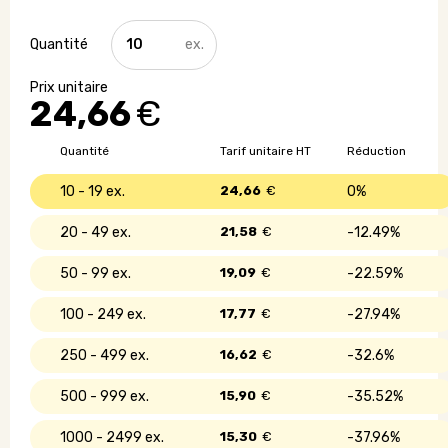
quantité
de
Jeu
de
24,66
€
tennis
de
table
Quantité
Tarif unitaire HT
Réduction
avec
filet
10 - 19
24,66
€
0%
roulant
20 - 49
21,58
€
12.49%
50 - 99
19,09
€
22.59%
100 - 249
17,77
€
27.94%
250 - 499
16,62
€
32.6%
500 - 999
15,90
€
35.52%
1000 - 2499
15,30
€
37.96%