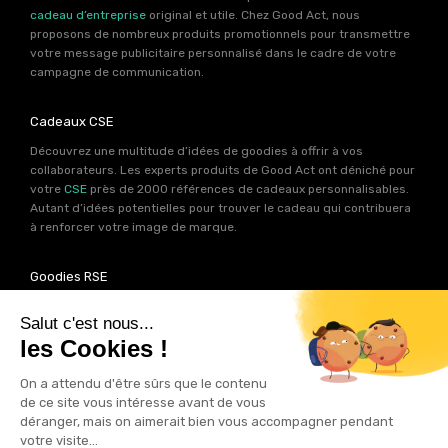
cadeau d’entreprise
original et utile. Chez Good Act, nous
proposons de nombreux produits promotionnels pour transmettre
votre message publicitaire personnalisé dans le cadre de votre
campagne de communication.
Cadeaux CSE
Découvrez une multitude d’idées de goodies à offrir à vos
collaborateurs. Les experts produits de Good Act ont déniché pour
votre
CSE
près de 2000 références de cadeaux personnalisables.
Autant d’idées potentielles pour trouver le cadeau qui contribuera
à renforcer votre image de marque.
Goodies RSE
Vous souhaitez communiquer en accord avec vos valeurs ? Ca
tombe bien ! Un grand nombre de produits présents sur Good Act
sont fabriqués en France et en Europe.
Notre sélection RSE
vous
permet de trouver un goodies parfait pour votre campagne de
communication. Des produits fabriqués avec amour dans de
bonnes conditions et un impact limité sur la planête.