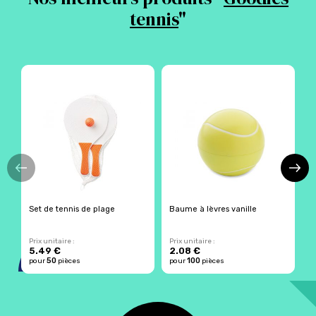
tennis
"
Set de tennis de plage
Baume à lèvres vanille
R
Prix unitaire :
Prix unitaire :
Pr
5.49 €
2.08 €
1
50
100
pour
pièces
pour
pièces
p