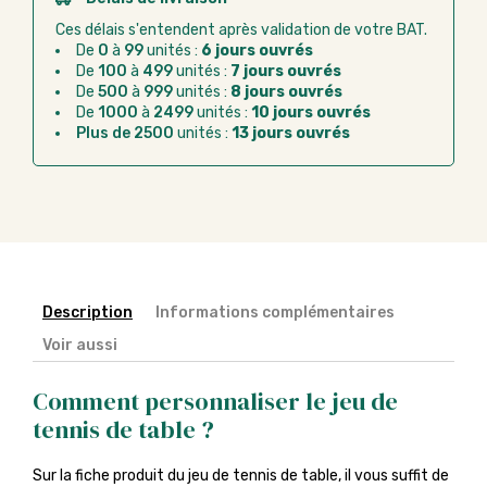
bancaire
Ces délais s'entendent après validation de votre BAT.
Virement bancaire :
règlement sur facture
De
0
à
99
unités :
6 jours ouvrés
après la commande
De
100
à
499
unités :
7 jours ouvrés
De
500
à
999
unités :
8 jours ouvrés
Chorus Pro :
règlement par mandat
De
1000
à
2499
unités :
10 jours ouvrés
administratif après la commande
Plus de 2500
unités :
13 jours ouvrés
Description
Informations complémentaires
Voir aussi
Comment personnaliser le jeu de
tennis de table ?
Sur la fiche produit du jeu de tennis de table, il vous suffit de