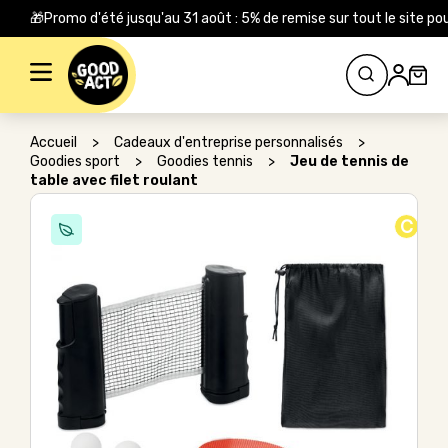
🎁Promo d'été jusqu'au 31 août : 5% de remise sur tout le site
Rechercher :
Accueil
>
Cadeaux d'entreprise personnalisés
>
Goodies sport
>
Goodies tennis
>
Jeu de tennis de
table avec filet roulant
C