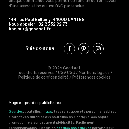
chaque commande vous permet de faire un don en faveur
d'une association ou une ONG partenaire.
144 rue Paul Bellamy, 44000 NANTES
Nous appeler :
02 85 52 92 73
bonjour@goodact.fr
Suivez-nous
© 2026 Good Act.
Tous droits réservés /
CGV CGU
/
Mentions légales
/
Politique de confidentialité
/
Préférences cookies
Mugs et gourdes publicitaires
Gourdes
, bouteilles,
mugs
, tasses et gobelets personnalisables :
alternatives durables aux bouteilles en plastique, ces objets
promotionnels sont souvent plébiscités. Facilement
personnalisables, il s’agit de
goodies écologiques
parfaits pour