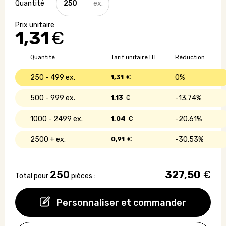
de
Jeux
de
1,31
€
cartes
en
papier
Quantité
Tarif unitaire HT
Réduction
recyclé
250 - 499
1,31
€
0%
500 - 999
1,13
€
13.74%
1000 - 2499
1,04
€
20.61%
2500 +
0,91
€
30.53%
250
327,50
€
Total pour
pièces :
Personnaliser et commander