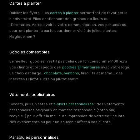
Cartes à planter
Oubliez les flyers ! Les
cartes à planter
permettent de favoriser la
biodiversité. Elles contiennent des graines de fleurs ou
d’aromates. Après avoir lu votre communication, vos partenaires
pourront planter la carte pour donner vie à de jolies plantes.
Magique non ?
Goodies comestibles
Le meilleur goodies n’est il pas celui que l’on consomme ? Offrez à
vos clients et prospects des
goodies alimentaires
avec votre logo.
Le choix est large :
chocolats
,
bonbons
, biscuits et même .. des
insectes ! Plutôt sucré ou plutôt salé ?
Vêtements publicitaires
Sweats, pulls, vestes et
t-shirts personnalisés
: des vêtements
personnalisés originaux en matière responsable (coton bio,
recyclé…) pour offrir la meilleure impression de votre équipe lors
des événements ou pour un souvenir offert à vos clients.
Parapluies personnalisés