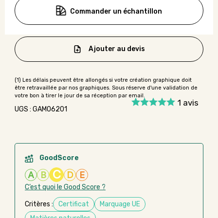
Commander un échantillon
Ajouter au devis
1
avis
UGS : GAMO6201
GoodScore
C
A
B
D
E
C’est quoi le Good Score ?
Critères :
Certificat
Marquage UE