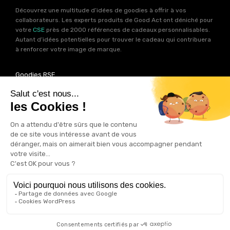
Découvrez une multitude d’idées de goodies à offrir à vos
collaborateurs. Les experts produits de Good Act ont déniché pour
votre
CSE
près de 2000 références de cadeaux personnalisables.
Autant d’idées potentielles pour trouver le cadeau qui contribuera
à renforcer votre image de marque.
Goodies RSE
Vous souhaitez communiquer en accord avec vos valeurs ? Ca
tombe bien ! Un grand nombre de produits présents sur Good Act
sont fabriqués en France et en Europe.
Notre sélection RSE
vous
permet de trouver un goodies parfait pour votre campagne de
communication. Des produits fabriqués avec amour dans de
bonnes conditions et un impact limité sur la planête.