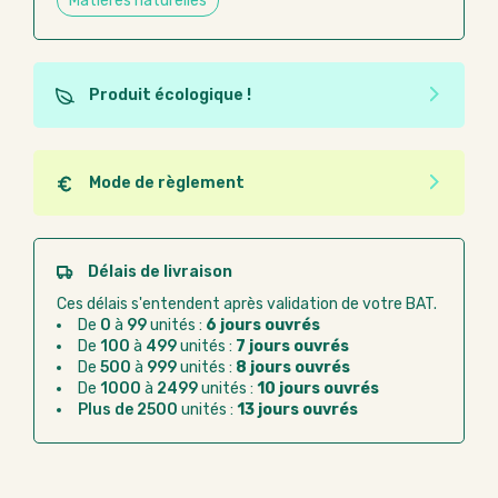
Matières naturelles
Produit écologique !
Ce produit est éco-conçu, il a été fabriqué à partir de
matériaux recyclés ou recyclables. Ces produits
peuvent plus facilement obtenir une seconde vie
Mode de règlement
après utilisation. L'origine de fabrication du produit
Quel que soit le mode de règlement, vous pouvez
n'entre pas dans les critères d'éco-conception.
passer commande en ligne sur Good Act.
Paiement CB :
paiement sécurisé par carte
Délais de livraison
bancaire
Ces délais s'entendent après validation de votre BAT.
Virement bancaire :
règlement sur facture
De
0
à
99
unités :
6 jours ouvrés
après la commande
De
100
à
499
unités :
7 jours ouvrés
De
500
à
999
unités :
8 jours ouvrés
Chorus Pro :
règlement par mandat
De
1000
à
2499
unités :
10 jours ouvrés
administratif après la commande
Plus de 2500
unités :
13 jours ouvrés