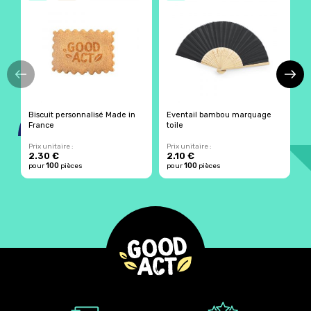
Biscuit personnalisé Made in
Eventail bambou marquage
B
France
toile
b
Prix unitaire :
Prix unitaire :
Pr
2.30 €
2.10 €
2
100
100
pour
pièces
pour
pièces
p