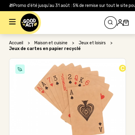
🎁Promo d'été jusqu'au 31 août : 5% de remise sur tout le site
Rechercher :
Accueil
>
Maison et cuisine
>
Jeux et loisirs
>
Jeux de cartes en papier recyclé
C