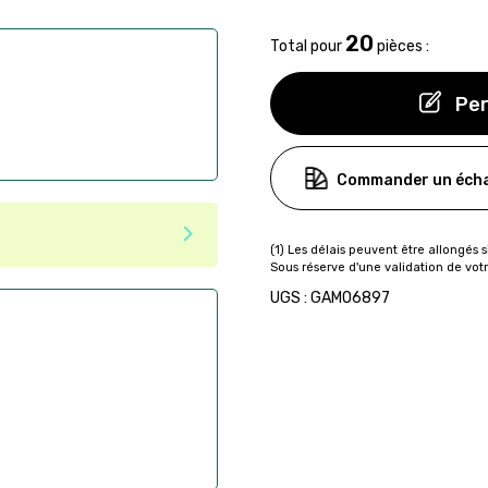
20
Total pour
pièces :
Per
Commander un écha
ser commande en ligne sur
UGS : GAMO6897
aire
ès la commande
if après la commande