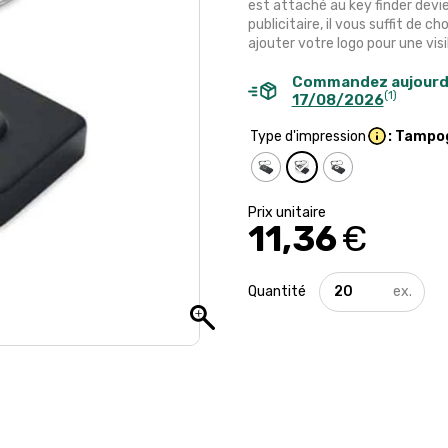
est attaché au key finder devie
publicitaire, il vous suffit de c
ajouter votre logo pour une vis
Commandez aujourd
(1)
17/08/2026
Type d'impression
: Tampo
11,36
€
quantité
de
Key
finder
localisateurs
de
clés
à
personnaliser