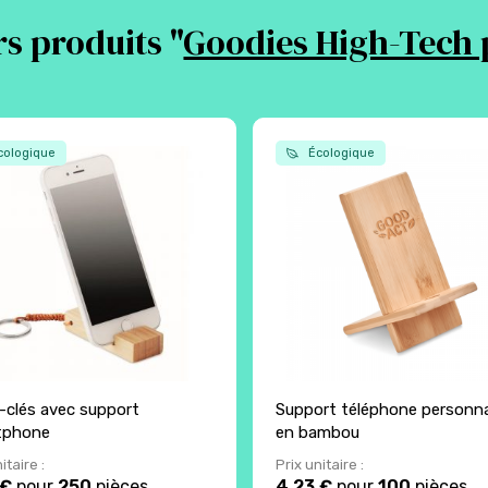
s produits "
Goodies High-Tech p
ologique
Écologique
-clés avec support
Support téléphone personna
tphone
en bambou
itaire :
Prix unitaire :
 €
pour
250
pièces
4.23 €
pour
100
pièces