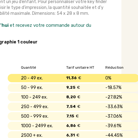
nt un jeu d’enfant. Pour personnaliser votre key finder
hoisir le type d’impression, la quantité souhaitée et d’y
ibilité maximale. Dimensions: 54 x 28 x 8 mm.
'hui
et recevez votre commande autour du
graphie 1 couleur
Quantité
Tarif unitaire HT
Réduction
20 - 49
11,36
€
0%
50 - 99
9,25
€
18.57%
100 - 249
8,20
€
27.82%
250 - 499
7,54
€
33.63%
500 - 999
7,15
€
37.06%
1000 - 2499
6,86
€
39.61%
2500 +
6,31
€
44.45%