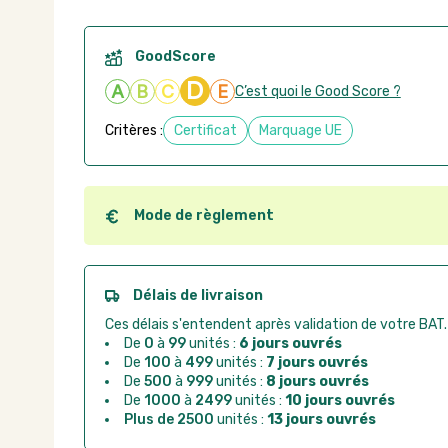
GoodScore
D
A
B
C
E
C’est quoi le Good Score ?
Critères :
Certificat
Marquage UE
Mode de règlement
Quel que soit le mode de règlement, vous pouvez pas
Good Act.
Paiement CB :
paiement sécurisé par carte banc
Délais de livraison
Virement bancaire :
règlement sur facture apr
Ces délais s'entendent après validation de votre BAT.
Chorus Pro :
règlement par mandat administrat
De
0
à
99
unités :
6 jours ouvrés
De
100
à
499
unités :
7 jours ouvrés
De
500
à
999
unités :
8 jours ouvrés
De
1000
à
2499
unités :
10 jours ouvrés
Plus de 2500
unités :
13 jours ouvrés