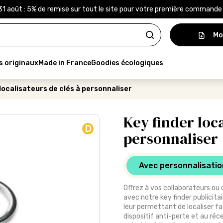
31 août : 5% de remise sur tout le site pour votre première command
Mo
s originaux
Made in France
Goodies écologiques
 localisateurs de clés à personnaliser
Key finder loca
D
personnaliser
Avec personnalisatio
Offrez à vos collaborateurs ou 
avec notre key finder publicitair
leur permettant de localiser fa
dispositif anti-perte et au réc