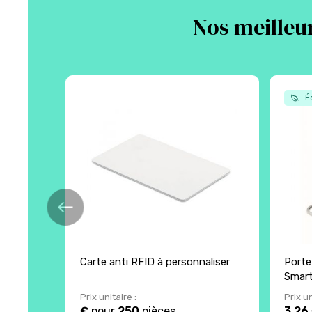
Nos meilleur
Éc
Carte anti RFID à personnaliser
Porte
Smar
Prix unitaire :
Prix un
€
pour
250
pièces
3.26