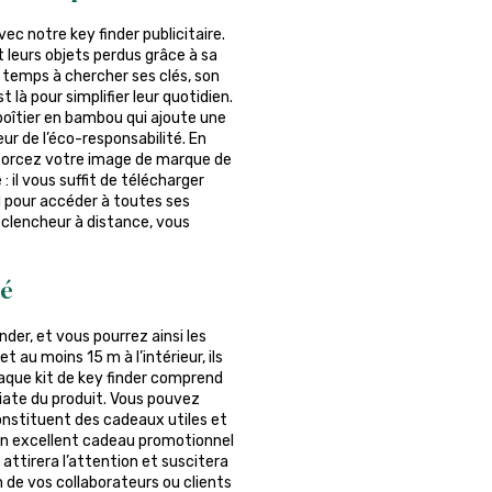
vec notre key finder publicitaire.
 leurs objets perdus grâce à sa
 temps à chercher ses clés, son
 là pour simplifier leur quotidien.
 boîtier en bambou qui ajoute une
r de l’éco-responsabilité. En
enforcez votre image de marque de
 il vous suffit de télécharger
d pour accéder à toutes ses
éclencheur à distance, vous
ié
inder, et vous pourrez ainsi les
t au moins 15 m à l’intérieur, ils
haque kit de key finder comprend
iate du produit. Vous pouvez
constituent des cadeaux utiles et
 un excellent cadeau promotionnel
attirera l’attention et suscitera
n de vos collaborateurs ou clients