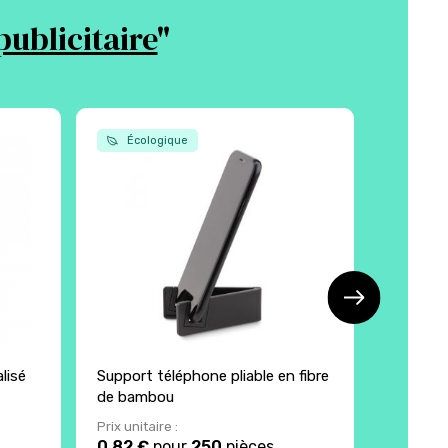
ublicitaire
"
Écologique
Écol
lisé
Support téléphone pliable en fibre
Porte-c
de bambou
de char
Prix unitaire :
Prix unita
0.82 €
pour
250
pièces
7.93 €