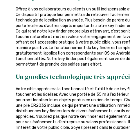
Offrez à vos collaborateurs ou clients un outil indispensable a
Ce dispositif pratique leur permettra de retrouver facilement
technologie de localisation avancée. Plus besoin de perdre du
portefeuille ou d’autres objets importants, notre key finder est
Ce qui rend notre key finder encore plus attrayant, c’est son
touche naturelle et met en valeur votre engagement en faveu
offrant cet accessoire pratique à votre public cible, vous r
manière positive. Le fonctionnement du key finder est simple :
gratuitement l’application correspondante sur iOS ou Androi
fonctionnalités. Notre key finder peut également servir de d
permettant de prendre des selfies sans effort.
Un goodies technologique très appréc
Votre cible appréciera la fonctionnalité et l’utilité de ce key f
toucher et les fidéliser. Avec une portée de 35 m à l’extérieur e
pourront localiser leurs objets perdus en un rien de temps. C
une pile CR2032 incluse, ce qui permet une utilisation imméd
distribuer ces key finders lors de divers événements, car ils 
appréciés. N’oubliez pas que notre key finder est également
pour vos événements d’entreprise ou salons professionnels. Il 
l’intérêt de votre public cible. Soyez présent dans le quotidie