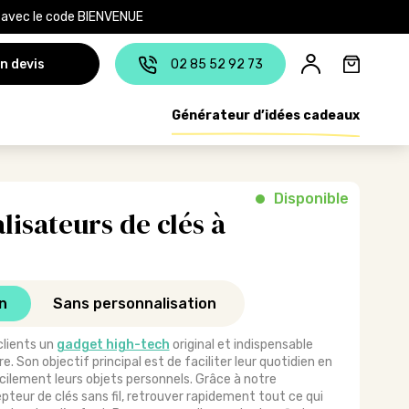
e avec le code BIENVENUE
n devis
02 85 52 92 73
Générateur d’idées cadeaux
Disponible
lisateurs de clés à
n
Sans personnalisation
clients un
gadget high-tech
original et indispensable
e. Son objectif principal est de faciliter leur quotidien en
cilement leurs objets personnels. Grâce à notre
epteur de clés sans fil, retrouver rapidement tout ce qui