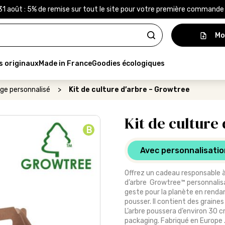
31 août : 5% de remise sur tout le site pour votre première command
Mo
s originaux
Made in France
Goodies écologiques
age personnalisé
>
Kit de culture d’arbre – Growtree
Kit de culture
B
Avec personnalisatio
Offrez un cadeau responsable à 
d’arbre Growtree™ personnalisa
geste pour la planète en rendan
pousser. Il contient des graines
L’arbre poussera d’environ 30 c
packaging. Fabriqué en Europe 