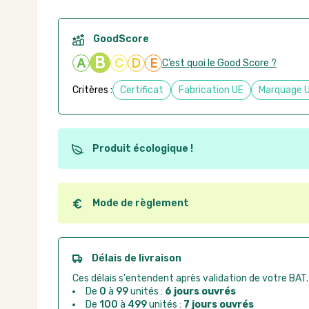
GoodScore
B
A
C
D
E
C’est quoi le Good Score ?
Critères :
Certificat
Fabrication UE
Marquage 
Produit écologique !
Ce produit est éco-conçu, il a été fabriqué à partir d
recyclables. Ces produits peuvent plus facilement ob
utilisation. L'origine de fabrication du produit n'entre
Mode de règlement
conception.
Quel que soit le mode de règlement, vous pouvez pas
Good Act.
Paiement CB :
paiement sécurisé par carte banc
Délais de livraison
Virement bancaire :
règlement sur facture apr
Ces délais s'entendent après validation de votre BAT.
Chorus Pro :
règlement par mandat administrat
De
0
à
99
unités :
6 jours ouvrés
De
100
à
499
unités :
7 jours ouvrés