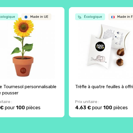
ologique
Made in UE
Écologique
Made in F
e Tournesol personnalisable
Trèfle à quatre feuilles à offri
re pousser
itaire :
Prix unitaire :
 €
pour
100
pièces
4.63 €
pour
100
pièces