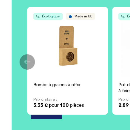
Écologique
Made in UE
Éc
Bombe à graines à offrir
Pot d
à fai
Prix unitaire :
Prix un
3.35 €
pour
100
pièces
2.89