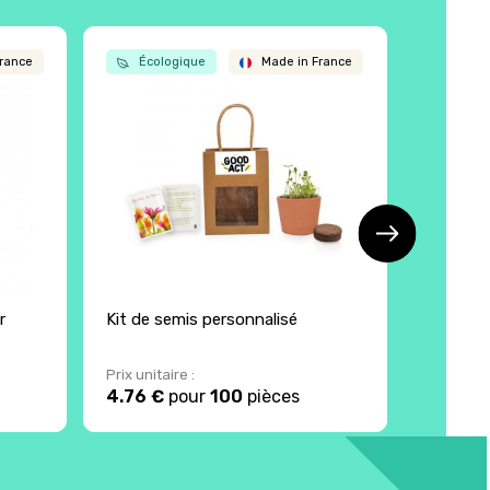
rance
Écologique
Made in France
Écol
r
Kit de semis personnalisé
Kit de b
Prix unitaire :
Prix unita
4.76 €
pour
100
pièces
10 €
po