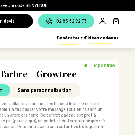
e avec le code BIENVENUE
n devis
02 85 52 92 73
Générateur d’idées cadeaux
Disponible
 d’arbre – Growtree
n
Sans personnalisation
vos collaborateurs ou clients avec le kit de culture
ble. Faites passer votre message tout en faisant un
t un arbre à la terre. Ce coffret cadeau est prêt à
 de pin (pinus nigra), un godet et du terreau compressé.
m par an. Personnalisez le en ajoutant votre logo sur le
.