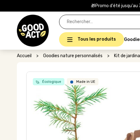
🎁Promo d'été jusqu'au 
Rechercher :
Tous les produits
Goodie
Accueil
>
Goodies nature personnalisés
>
Kit de jardin
Écologique
Made in UE