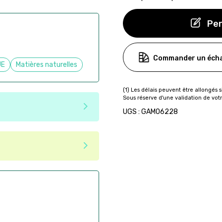
Per
Commander un écha
UE
Matières naturelles
UGS : GAMO6228
e matériaux recyclés ou
tenir une seconde vie après
 pas dans les critères d'éco-
ser commande en ligne sur
aire
ès la commande
if après la commande