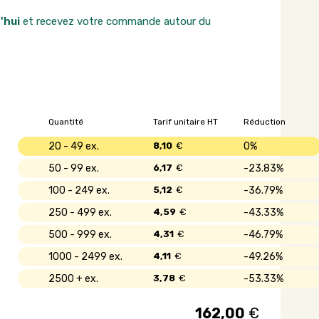
'hui
et recevez votre commande autour du
Quantité
Tarif unitaire HT
Réduction
20 - 49
8,10
€
0%
50 - 99
6,17
€
23.83%
100 - 249
5,12
€
36.79%
250 - 499
4,59
€
43.33%
500 - 999
4,31
€
46.79%
1000 - 2499
4,11
€
49.26%
2500 +
3,78
€
53.33%
162,00
€