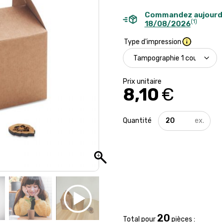
Commandez aujourd
(1)
18/08/2026
Type d'impression
8,10
€
quantité
de
Kit
de
culture
d'arbre
-
Growtree
20
Total pour
pièces :