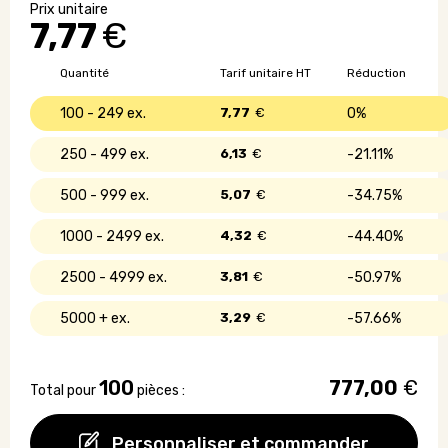
de
7,77
€
plantation
dans
un
Quantité
Tarif unitaire HT
Réduction
oeuf
biodégradable
100 - 249
7,77
€
0%
250 - 499
6,13
€
21.11%
500 - 999
5,07
€
34.75%
1000 - 2499
4,32
€
44.40%
2500 - 4999
3,81
€
50.97%
5000 +
3,29
€
57.66%
100
777,00
€
Total pour
pièces :
Personnaliser et commander