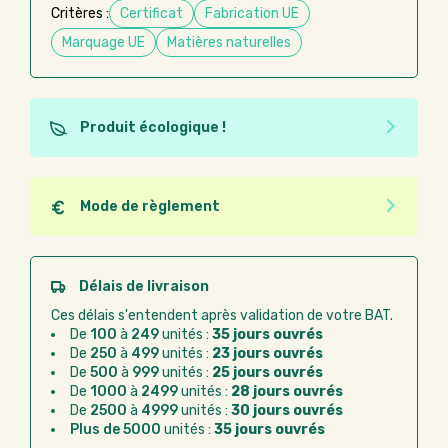
Critères :
Certificat
Fabrication UE
Marquage UE
Matières naturelles
Produit écologique !
Ce produit est éco-conçu, il a été fabriqué à partir de
matériaux recyclés ou recyclables. Ces produits
peuvent plus facilement obtenir une seconde vie
Mode de règlement
après utilisation. L'origine de fabrication du produit
Quel que soit le mode de règlement, vous pouvez
n'entre pas dans les critères d'éco-conception.
passer commande en ligne sur Good Act.
Paiement CB :
paiement sécurisé par carte
Délais de livraison
bancaire
Ces délais s'entendent après validation de votre BAT.
Virement bancaire :
règlement sur facture
De
100
à
249
unités :
35 jours ouvrés
après la commande
De
250
à
499
unités :
23 jours ouvrés
De
500
à
999
unités :
25 jours ouvrés
Chorus Pro :
règlement par mandat
De
1000
à
2499
unités :
28 jours ouvrés
administratif après la commande
De
2500
à
4999
unités :
30 jours ouvrés
Plus de 5000
unités :
35 jours ouvrés