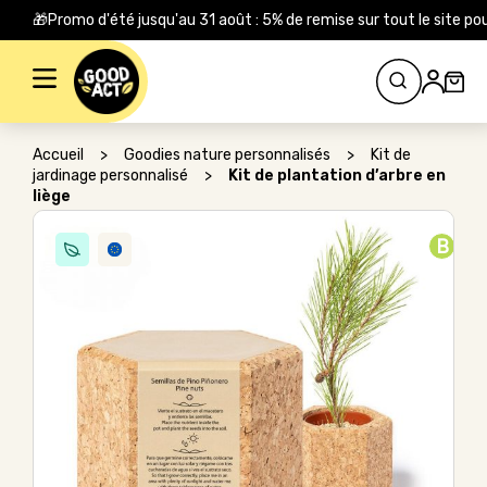
🎁Promo d'été jusqu'au 31 août : 5% de remise sur tout le site
Rechercher :
Accueil
>
Goodies nature personnalisés
>
Kit de
jardinage personnalisé
>
Kit de plantation d’arbre en
liège
B