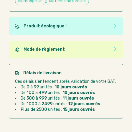
Marquage UE
Matières naturelles
Produit écologique !
Ce produit est éco-conçu, il a été fabriqué à partir de
matériaux recyclés ou recyclables. Ces produits
peuvent plus facilement obtenir une seconde vie
Mode de règlement
après utilisation. L'origine de fabrication du produit
Quel que soit le mode de règlement, vous pouvez
n'entre pas dans les critères d'éco-conception.
passer commande en ligne sur Good Act.
Paiement CB :
paiement sécurisé par carte
Délais de livraison
bancaire
Ces délais s'entendent après validation de votre BAT.
Virement bancaire :
règlement sur facture
De
0
à
99
unités :
10 jours ouvrés
après la commande
De
100
à
499
unités :
10 jours ouvrés
De
500
à
999
unités :
11 jours ouvrés
Chorus Pro :
règlement par mandat
De
1000
à
2499
unités :
12 jours ouvrés
administratif après la commande
Plus de 2500
unités :
15 jours ouvrés