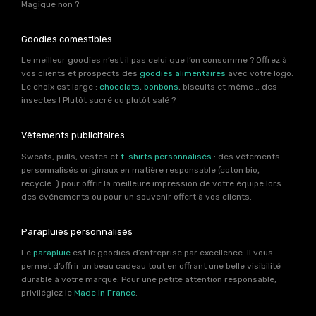
Magique non ?
Goodies comestibles
Le meilleur goodies n’est il pas celui que l’on consomme ? Offrez à
vos clients et prospects des
goodies alimentaires
avec votre logo.
Le choix est large :
chocolats
,
bonbons
, biscuits et même .. des
insectes ! Plutôt sucré ou plutôt salé ?
Vêtements publicitaires
Sweats, pulls, vestes et
t-shirts personnalisés
: des vêtements
personnalisés originaux en matière responsable (coton bio,
recyclé…) pour offrir la meilleure impression de votre équipe lors
des événements ou pour un souvenir offert à vos clients.
Parapluies personnalisés
Le
parapluie
est le goodies d’entreprise par excellence. Il vous
permet d’offrir un beau cadeau tout en offrant une belle visibilité
durable à votre marque. Pour une petite attention responsable,
privilégiez le
Made in France
.