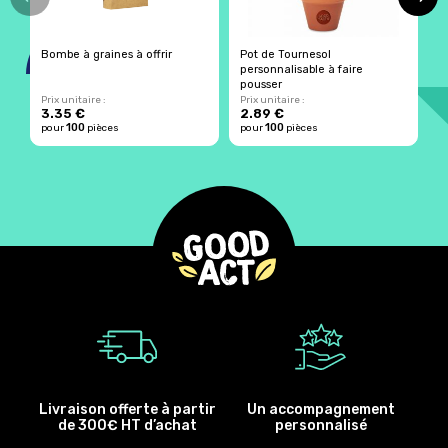
Bombe à graines à offrir
Pot de Tournesol
T
personnalisable à faire
pousser
Prix unitaire :
Prix unitaire :
Pr
3.35 €
2.89 €
4
100
100
pour
pièces
pour
pièces
p
Livraison offerte à partir
Un accompagnement
de 300€ HT d’achat
personnalisé