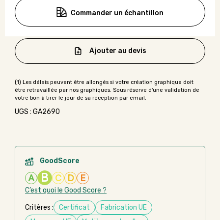
Commander un échantillon
Ajouter au devis
UGS : GA2690
GoodScore
B
A
C
D
E
C’est quoi le Good Score ?
Critères :
Certificat
Fabrication UE