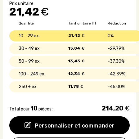
de
21,42
€
plantation
d'arbre
en
Quantité
Tarif unitaire HT
Réduction
liège
10 - 29
21,42
€
0%
30 - 49
15,04
€
29.79%
50 - 99
13,43
€
37.30%
100 - 249
12,34
€
42.39%
250 +
11,78
€
45.00%
10
214,20
€
Total pour
pièces :
Personnaliser et commander