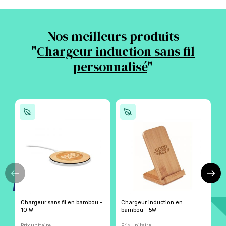
Nos meilleurs produits
"
Chargeur induction sans fil
personnalisé
"
Chargeur sans fil en bambou -
Chargeur induction en
C
10 W
bambou - 5W
5
Prix unitaire :
Prix unitaire :
Pr