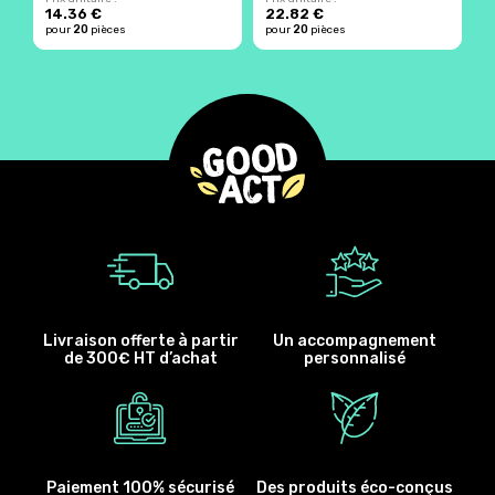
14.36 €
22.82 €
1
20
20
pour
pièces
pour
pièces
p
Livraison offerte à partir
Un accompagnement
de 300€ HT d’achat
personnalisé
Paiement 100% sécurisé
Des produits éco-conçus