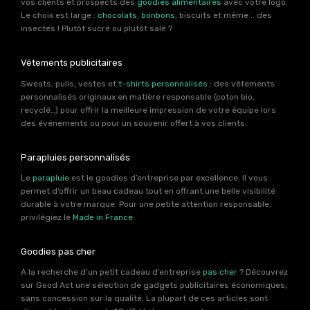
vos clients et prospects des
goodies alimentaires
avec votre logo.
Le choix est large :
chocolats
,
bonbons
, biscuits et même .. des
insectes ! Plutôt sucré ou plutôt salé ?
Vêtements publicitaires
Sweats, pulls, vestes et
t-shirts personnalisés
: des vêtements
personnalisés originaux en matière responsable (coton bio,
recyclé…) pour offrir la meilleure impression de votre équipe lors
des événements ou pour un souvenir offert à vos clients.
Parapluies personnalisés
Le
parapluie
est le goodies d’entreprise par excellence. Il vous
permet d’offrir un beau cadeau tout en offrant une belle visibilité
durable à votre marque. Pour une petite attention responsable,
privilégiez le
Made in France
.
Goodies pas cher
À la recherche d’un petit cadeau d’entreprise
pas cher
? Découvrez
sur Good Act une sélection de gadgets publicitaires économiques,
sans concession sur la qualité. La plupart de ces articles sont