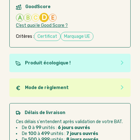
GoodScore
D
A
B
C
E
C’est quoi le Good Score ?
Critères :
Certificat
Marquage UE
Produit écologique !
Ce produit est éco-conçu, il a été fabriqué à partir de
matériaux recyclés ou recyclables. Ces produits
peuvent plus facilement obtenir une seconde vie
Mode de règlement
après utilisation. L'origine de fabrication du produit
Quel que soit le mode de règlement, vous pouvez
n'entre pas dans les critères d'éco-conception.
passer commande en ligne sur Good Act.
Paiement CB :
paiement sécurisé par carte
Délais de livraison
bancaire
Ces délais s'entendent après validation de votre BAT.
Virement bancaire :
règlement sur facture
De
0
à
99
unités :
6 jours ouvrés
après la commande
De
100
à
499
unités :
7 jours ouvrés
De
500
à
999
unités :
8 jours ouvrés