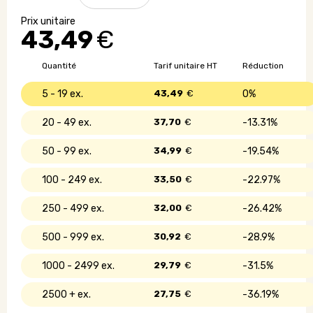
Lampe
de
43,49
€
bureau
avec
chargeur
Quantité
Tarif unitaire HT
Réduction
sans
fil
5 - 19
43,49
€
0%
10W
20 - 49
37,70
€
13.31%
50 - 99
34,99
€
19.54%
100 - 249
33,50
€
22.97%
250 - 499
32,00
€
26.42%
500 - 999
30,92
€
28.9%
1000 - 2499
29,79
€
31.5%
2500 +
27,75
€
36.19%