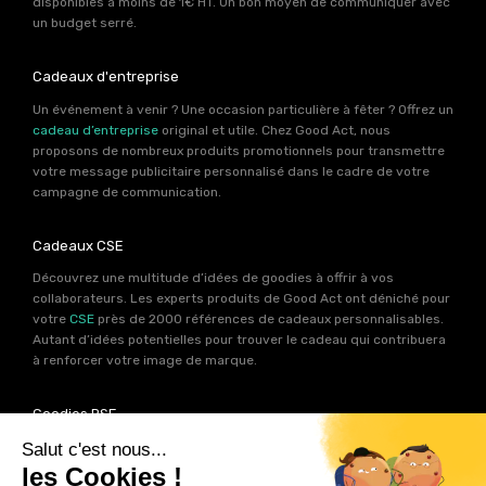
disponibles à moins de 1€ HT. Un bon moyen de communiquer avec
un budget serré.
Cadeaux d'entreprise
Un événement à venir ? Une occasion particulière à fêter ? Offrez un
cadeau d’entreprise
original et utile. Chez Good Act, nous
proposons de nombreux produits promotionnels pour transmettre
votre message publicitaire personnalisé dans le cadre de votre
campagne de communication.
Cadeaux CSE
Découvrez une multitude d’idées de goodies à offrir à vos
collaborateurs. Les experts produits de Good Act ont déniché pour
votre
CSE
près de 2000 références de cadeaux personnalisables.
Autant d’idées potentielles pour trouver le cadeau qui contribuera
à renforcer votre image de marque.
Goodies RSE
Vous souhaitez communiquer en accord avec vos valeurs ? Ca
tombe bien ! Un grand nombre de produits présents sur Good Act