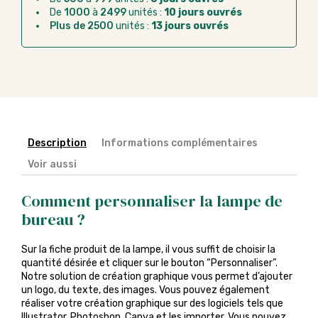
Chorus Pro :
règlement par mandat
De
1000
à
2499
unités :
10 jours ouvrés
administratif après la commande
Plus de 2500
unités :
13 jours ouvrés
Description
Informations complémentaires
Voir aussi
Comment personnaliser la lampe de
bureau ?
Sur la fiche produit de la lampe, il vous suffit de choisir la
quantité désirée et cliquer sur le bouton “Personnaliser”.
Notre solution de création graphique vous permet d’ajouter
un logo, du texte, des images. Vous pouvez également
réaliser votre création graphique sur des logiciels tels que
Illustrator, Photoshop, Canva et les importer. Vous pouvez