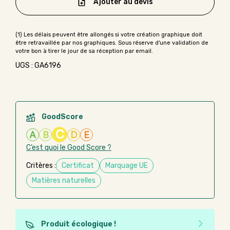
Ajouter au devis
UGS : GA6196
GoodScore
C
A
B
D
E
C’est quoi le Good Score ?
Critères :
Certificat
Marquage UE
Matières naturelles
Produit écologique !