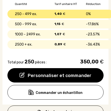
en
Quantité
Tarif unitaire HT
Réduction
métal
250 - 499
1,40
€
0%
500 - 999
1,15
€
17.86%
1000 - 2499
1,07
€
23.57%
2500 +
0,89
€
36.43%
250
350,00
€
Total pour
pièces :
Personnaliser et commander
Commander un échantillon