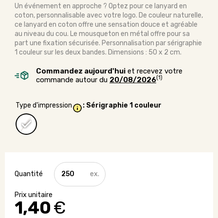
Un événement en approche ? Optez pour ce lanyard en
coton, personnalisable avec votre logo. De couleur naturelle,
ce lanyard en coton offre une sensation douce et agréable
au niveau du cou. Le mousqueton en métal offre pour sa
part une fixation sécurisée. Personnalisation par sérigraphie
1 couleur sur les deux bandes. Dimensions : 50 x 2 cm.
Commandez aujourd'hui
et recevez votre
(1)
commande autour du
20/08/2026
Type d'impression
: Sérigraphie 1 couleur
quantité
de
Lanyard
coton
1,40
€
avec
mousqueton