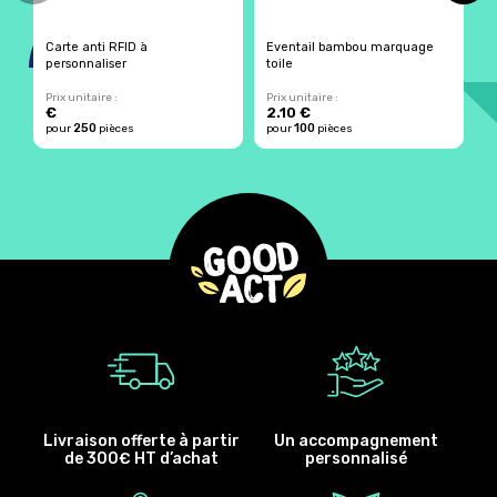
Carte anti RFID à
Eventail bambou marquage
C
personnaliser
toile
é
Prix unitaire :
Prix unitaire :
Pr
€
2.10 €
250
100
pour
pièces
pour
pièces
p
Livraison offerte à partir
Un accompagnement
de 300€ HT d’achat
personnalisé