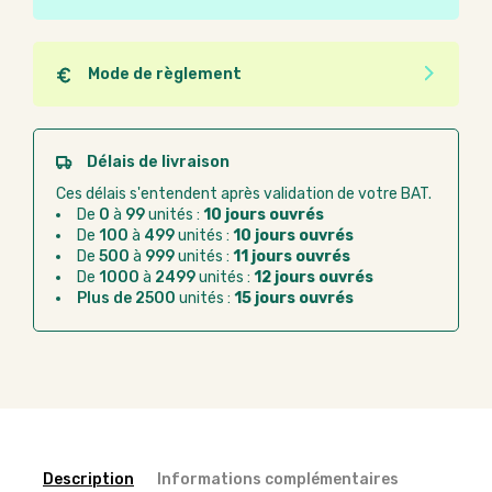
Ce produit est éco-conçu, il a été fabriqué à partir de
matériaux recyclés ou recyclables. Ces produits
peuvent plus facilement obtenir une seconde vie
Mode de règlement
après utilisation. L'origine de fabrication du produit
Quel que soit le mode de règlement, vous pouvez
n'entre pas dans les critères d'éco-conception.
passer commande en ligne sur Good Act.
Paiement CB :
paiement sécurisé par carte
Délais de livraison
bancaire
Ces délais s'entendent après validation de votre BAT.
Virement bancaire :
règlement sur facture
De
0
à
99
unités :
10 jours ouvrés
après la commande
De
100
à
499
unités :
10 jours ouvrés
De
500
à
999
unités :
11 jours ouvrés
Chorus Pro :
règlement par mandat
De
1000
à
2499
unités :
12 jours ouvrés
administratif après la commande
Plus de 2500
unités :
15 jours ouvrés
Description
Informations complémentaires