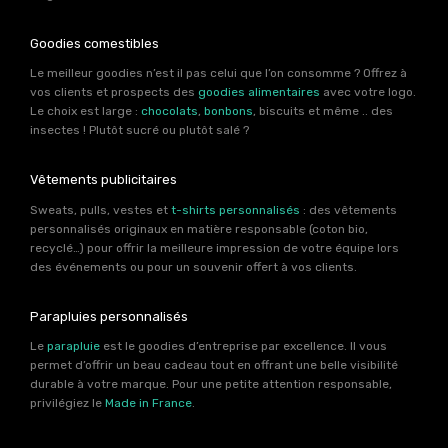
Goodies comestibles
Le meilleur goodies n’est il pas celui que l’on consomme ? Offrez à
vos clients et prospects des
goodies alimentaires
avec votre logo.
Le choix est large :
chocolats
,
bonbons
, biscuits et même .. des
insectes ! Plutôt sucré ou plutôt salé ?
Vêtements publicitaires
Sweats, pulls, vestes et
t-shirts personnalisés
: des vêtements
personnalisés originaux en matière responsable (coton bio,
recyclé…) pour offrir la meilleure impression de votre équipe lors
des événements ou pour un souvenir offert à vos clients.
Parapluies personnalisés
Le
parapluie
est le goodies d’entreprise par excellence. Il vous
permet d’offrir un beau cadeau tout en offrant une belle visibilité
durable à votre marque. Pour une petite attention responsable,
privilégiez le
Made in France
.