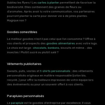
Oubliez les flyers ! Les
cartes à planter
permettent de favoriser la
biodiversité. Elles contiennent des graines de fleurs ou
d’aromates. Après avoir lu votre communication, vos partenaires
pourront planter la carte pour donner vie à de jolies plantes.
Magique non ?
Goodies comestibles
Le meilleur goodies n’est il pas celui que l’on consomme ? Offrez à
vos clients et prospects des
goodies alimentaires
avec votre logo.
Le choix est large :
chocolats
,
bonbons
, biscuits et même .. des
insectes ! Plutôt sucré ou plutôt salé ?
Vêtements publicitaires
Sweats, pulls, vestes et
t-shirts personnalisés
: des vêtements
personnalisés originaux en matière responsable (coton bio,
recyclé…) pour offrir la meilleure impression de votre équipe lors
des événements ou pour un souvenir offert à vos clients.
Parapluies personnalisés
Le
parapluie
est le goodies d’entreprise par excellence. Il vous