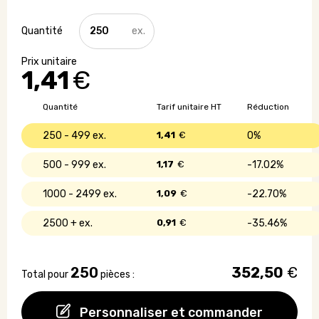
quantité
de
Lanyard
en
1,41
€
bouteille
recyclée
avec
Quantité
Tarif unitaire HT
Réduction
crochet
métallique
250 - 499
1,41
€
0%
500 - 999
1,17
€
17.02%
1000 - 2499
1,09
€
22.70%
2500 +
0,91
€
35.46%
250
352,50
€
Total pour
pièces :
Personnaliser et commander