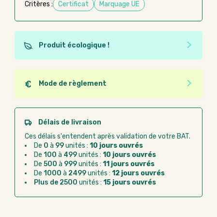
Critères :
Certificat
Marquage UE
Produit écologique !
Ce produit est éco-conçu, il a été fabriqué à partir de
matériaux recyclés ou recyclables. Ces produits
peuvent plus facilement obtenir une seconde vie
Mode de règlement
après utilisation. L'origine de fabrication du produit
Quel que soit le mode de règlement, vous pouvez
n'entre pas dans les critères d'éco-conception.
passer commande en ligne sur Good Act.
Paiement CB :
paiement sécurisé par carte
Délais de livraison
bancaire
Ces délais s'entendent après validation de votre BAT.
Virement bancaire :
règlement sur facture
De
0
à
99
unités :
10 jours ouvrés
après la commande
De
100
à
499
unités :
10 jours ouvrés
De
500
à
999
unités :
11 jours ouvrés
Chorus Pro :
règlement par mandat
De
1000
à
2499
unités :
12 jours ouvrés
administratif après la commande
Plus de 2500
unités :
15 jours ouvrés