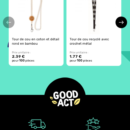
Tour de cou en coton et détail
Tour de cou recyclé avec
T
rond en bambou
crochet métal
M
Prix unitaire :
Prix unitaire :
Pr
2.39 €
1.77 €
0
100
100
pour
pièces
pour
pièces
p