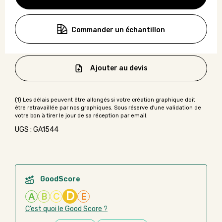
Commander un échantillon
Ajouter au devis
UGS : GA1544
GoodScore
D
A
B
C
E
C’est quoi le Good Score ?