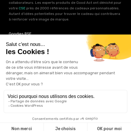
collaborateurs. Les experts produits de Good Act ont déniché pour
votre
CSE
près de 2000 références de cadeaux personnalisables.
Autant d’idées potentielles pour trouver le cadeau qui contribuera
à renforcer votre image de marque.
Goodies RSE
Vous souhaitez communiquer en accord avec vos valeurs ? Ca
tombe bien ! Un grand nombre de produits présents sur Good Act
sont fabriqués en France et en Europe.
Notre sélection RSE
vous
permet de trouver un goodies parfait pour votre campagne de
communication. Des produits fabriqués avec amour dans de
bonnes conditions et un impact limité sur la planête.