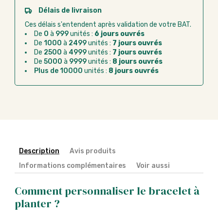
Paiement CB :
paiement sécurisé par carte
Délais de livraison
bancaire
Ces délais s'entendent après validation de votre BAT.
Virement bancaire :
règlement sur facture
De
0
à
999
unités :
6 jours ouvrés
après la commande
De
1000
à
2499
unités :
7 jours ouvrés
De
2500
à
4999
unités :
7 jours ouvrés
Chorus Pro :
règlement par mandat
De
5000
à
9999
unités :
8 jours ouvrés
administratif après la commande
Plus de 10000
unités :
8 jours ouvrés
Description
Avis produits
Informations complémentaires
Voir aussi
Comment personnaliser le bracelet à
planter ?