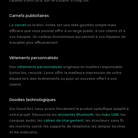
cadeau à petit prix, qui fera plaisir à coup sûr.
Carnets publicitaires
Le
carnet
ou le bloc-notes est une idée goodies simple mais
efficace que vous pouvez offrir à un large public, à vos clients et à
vos équipes. Un cadeau économique qui permet à vos équipes de
travailler plus efficacement.
Vêtements personnalisés
Des
vêtements personnalisés
originaux en matière responsable
(coton bio, recyclé…) pour offrir la meilleure impression de votre
équipe lors des événements ou pour un souvenir offert à vos
clients.
Goodies technologiques
Sur Good Act, nous avons forcément le produit spécifique adapté à
votre projet. Découvrez les
enceintes Bluetooth
, les
hubs USB
, les
casques audio, les
câbles de chargement
, les écouteurs sans fil,
les montres santé, les supports de téléphone, les lampes torches
et les webcams…