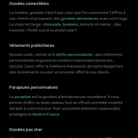
Goodies comestibles
Le meilleur goodies n’est il pas celui que l’on consomme ? Offrez à
vos clients et prospects des
goodies alimentaires
avec votre logo.
Le choix est large :
chocolats
,
bonbons
, biscuits et même .. des
insectes ! Plutôt sucré ou plutôt salé ?
Vêtements publicitaires
Sweats, pulls, vestes et
t-shirts personnalisés
: des vêtements
personnalisés originaux en matière responsable (coton bio,
recyclé…) pour offrir la meilleure impression de votre équipe lors
des événements ou pour un souvenir offert à vos clients.
Parapluies personnalisés
Le
parapluie
est le goodies d’entreprise par excellence. Il vous
permet d’offrir un beau cadeau tout en offrant une belle visibilité
durable à votre marque. Pour une petite attention responsable,
privilégiez le
Made in France
.
Goodies pas cher