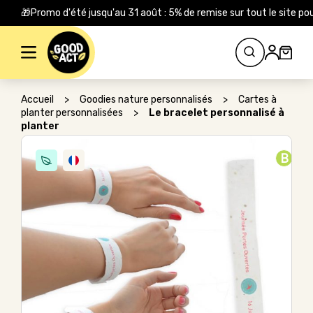
🎁Promo d'été jusqu'au 31 août : 5% de remise sur tout le site
Rechercher :
Accueil
>
Goodies nature personnalisés
>
Cartes à
planter personnalisées
>
Le bracelet personnalisé à
planter
B