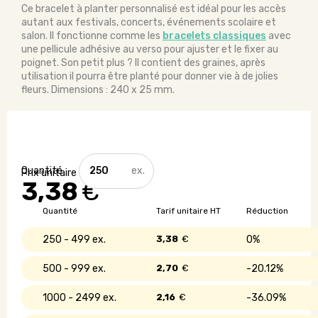
Ce bracelet à planter personnalisé est idéal pour les accès
autant aux festivals, concerts, événements scolaire et
salon. Il fonctionne comme les
bracelets classiques
avec
une pellicule adhésive au verso pour ajuster et le fixer au
poignet. Son petit plus ? Il contient des graines, après
utilisation il pourra être planté pour donner vie à de jolies
fleurs. Dimensions : 240 x 25 mm.
quantité
de
3,38
€
Le
bracelet
Quantité
Tarif unitaire HT
Réduction
personnalisé
à
250 - 499
3,38
€
0%
planter
500 - 999
2,70
€
20.12%
1000 - 2499
2,16
€
36.09%