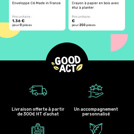
Enveloppe C6 Made in France
Crayon à papier en bois avec
É
étui à planter
Prix unitaire :
Prix unitaire :
Pr
1.36 €
€
6
0
250
pour
pièces
pour
pièces
p
Livraison offerte à partir
Un accompagnement
de 300€ HT d’achat
personnalisé