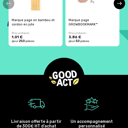
Marque page en bambou et
Marque page
M
cordon en jute
GROWBOOKMARK™
Prix unitaire :
Prix unitaire :
Pr
1.01 €
3.86 €
1
250
50
pour
pièces
pour
pièces
p
Livraison offerte à partir
Un accompagnement
de 300€ HT d’achat
personnalisé