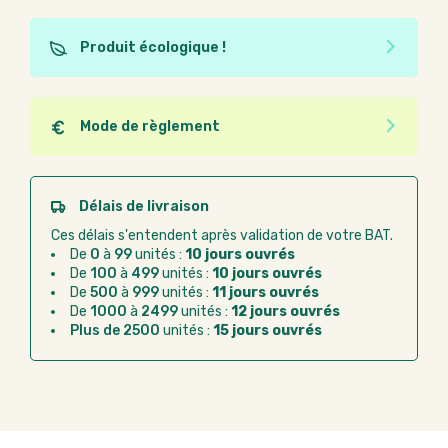
Produit écologique !
Ce produit est éco-conçu, il a été fabriqué à partir de
matériaux recyclés ou recyclables. Ces produits
peuvent plus facilement obtenir une seconde vie
Mode de règlement
après utilisation. L'origine de fabrication du produit
Quel que soit le mode de règlement, vous pouvez
n'entre pas dans les critères d'éco-conception.
passer commande en ligne sur Good Act.
Paiement CB :
paiement sécurisé par carte
Délais de livraison
bancaire
Ces délais s'entendent après validation de votre BAT.
Virement bancaire :
règlement sur facture
De
0
à
99
unités :
10 jours ouvrés
après la commande
De
100
à
499
unités :
10 jours ouvrés
De
500
à
999
unités :
11 jours ouvrés
Chorus Pro :
règlement par mandat
De
1000
à
2499
unités :
12 jours ouvrés
administratif après la commande
Plus de 2500
unités :
15 jours ouvrés