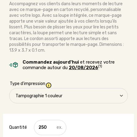
Accompagnez vos clients dans leurs moments de lecture
avec ce marque-page en carton recyclé, personnalisable
avec votre logo. Avec sa loupe intégrée, ce marque-page
apporte une vraie valeur ajoutée à vos clients lorsqu’ils
lissent. Plus besoin de plisser les yeux pour lire les petits
caractères, la loupe permet une lecture simple et sans
tracas. Le cordon assorti apporte aux lecteurs des
possibilités pour transporter le marque-page. Dimensions :
13.9 x 3.7 x 0.1 cm.
Commandez aujourd'hui
et recevez votre
(1)
commande autour du
20/08/2026
Type d'impression
quantité
de
Marque