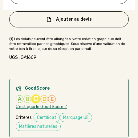
Ajouter au devis
UGS : GA1669
GoodScore
C
A
B
D
E
C’est quoi le Good Score ?
Critères :
Certificat
Marquage UE
Matières naturelles