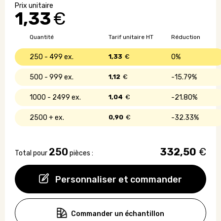
page
1,33
€
en
carton
recyclé
Quantité
Tarif unitaire HT
Réduction
avec
loupe
250 - 499
1,33
€
0%
500 - 999
1,12
€
15.79%
1000 - 2499
1,04
€
21.80%
2500 +
0,90
€
32.33%
250
332,50
€
Total pour
pièces :
Personnaliser et commander
Commander un échantillon