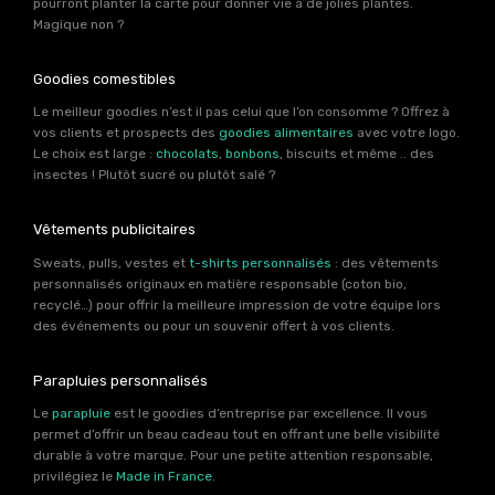
pourront planter la carte pour donner vie à de jolies plantes.
Magique non ?
Goodies comestibles
Le meilleur goodies n’est il pas celui que l’on consomme ? Offrez à
vos clients et prospects des
goodies alimentaires
avec votre logo.
Le choix est large :
chocolats
,
bonbons
, biscuits et même .. des
insectes ! Plutôt sucré ou plutôt salé ?
Vêtements publicitaires
Sweats, pulls, vestes et
t-shirts personnalisés
: des vêtements
personnalisés originaux en matière responsable (coton bio,
recyclé…) pour offrir la meilleure impression de votre équipe lors
des événements ou pour un souvenir offert à vos clients.
Parapluies personnalisés
Le
parapluie
est le goodies d’entreprise par excellence. Il vous
permet d’offrir un beau cadeau tout en offrant une belle visibilité
durable à votre marque. Pour une petite attention responsable,
privilégiez le
Made in France
.