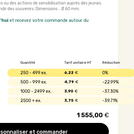
es ou des actions de sensibilisation auprès des jeunes.
andir des souvenirs. Dimensions : Ø 60 mm.
'hui
et recevez votre commande autour du
Quantité
Tarif unitaire HT
Réduction
250 - 499
6,22
€
0%
500 - 999
4,79
€
22.99%
1000 - 2499
3,90
€
37.30%
2500 +
3,75
€
39.71%
1 555,00
€
sonnaliser et commander