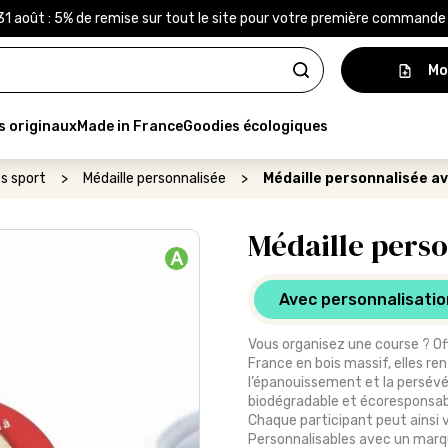
31 août : 5% de remise sur tout le site pour votre première command
Mo
s originaux
Made in France
Goodies écologiques
s sport
>
Médaille personnalisée
>
Médaille personnalisée a
Médaille perso
A
Avec personnalisatio
Vous organisez une course ? Off
France en bois massif, elles re
l’épanouissement et la persévér
biodégradable et écoresponsabl
Chaque participant peut ainsi vo
Personnalisables avec un marq