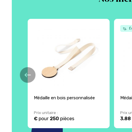
Éc
Médaille en bois personnalisée
Médai
Prix unitaire :
Prix un
€
pour
250
pièces
3.88