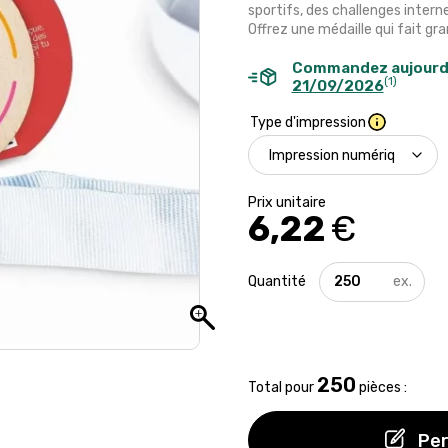
sportifs, des challenges intern
Offrez une médaille qui fait gr
Commandez aujourd
(1)
21/09/2026
Type d'impression
6,22
€
quantité
de
Médaille
personnalisée
avec
graines
250
Total pour
pièces :
Per