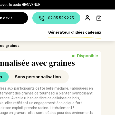
e avec le code BIENVENUE
n devis
02 85 52 92 73
Générateur d’idées cadeaux
vec graines
Disponible
nnalisée avec graines
n
Sans personnalisation
rez aux participants cette belle médaille. Fabriquées en
nferment des graines de tournesol à planter, symbolisant
ance. Avec le ruban en fibre de cellulose de bois,
e, elles reflètent un engagement écologique fort.
ir son exploit prendre racine, littéralement !
uage en gravure, elles sont idéales pour des événements