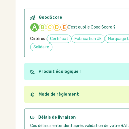
GoodScore
A
B
C
D
E
C’est quoi le Good Score ?
Critères :
Certificat
Fabrication UE
Marquage 
Solidaire
Produit écologique !
Ce produit est éco-conçu, il a été fabriqué à partir d
recyclables. Ces produits peuvent plus facilement ob
utilisation. L'origine de fabrication du produit n'entre
Mode de règlement
conception.
Quel que soit le mode de règlement, vous pouvez pas
Good Act.
Paiement CB :
paiement sécurisé par carte banc
Délais de livraison
Virement bancaire :
règlement sur facture apr
Ces délais s'entendent après validation de votre BAT.