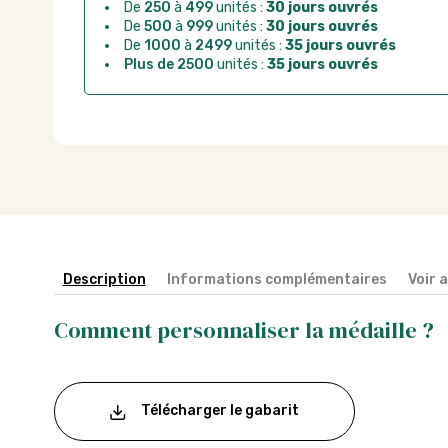
Chorus Pro :
règlement par mandat administrat
De
250
à
499
unités :
30 jours ouvrés
De
500
à
999
unités :
30 jours ouvrés
De
1000
à
2499
unités :
35 jours ouvrés
Plus de 2500
unités :
35 jours ouvrés
Description
Informations complémentaires
Voir 
Comment personnaliser la médaille ?
Télécharger le gabarit