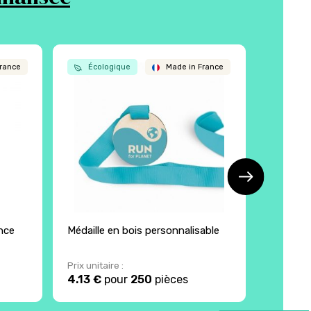
rance
Écologique
Made in France
nce
Médaille en bois personnalisable
Médaille
Prix unitaire :
Prix unita
4.13 €
pour
250
pièces
2.16 €