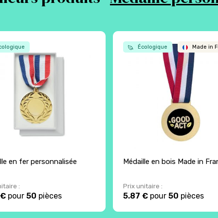
ologique
Écologique
Made in F
lle en fer personnalisée
Médaille en bois Made in Fra
itaire :
Prix unitaire :
 €
pour
50
pièces
5.87 €
pour
50
pièces