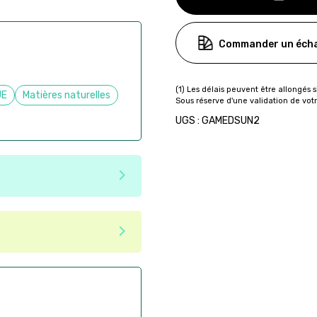
Commander un écha
UE
Matières naturelles
UGS : GAMEDSUN2
e matériaux recyclés ou
tenir une seconde vie après
 pas dans les critères d'éco-
ser commande en ligne sur
aire
ès la commande