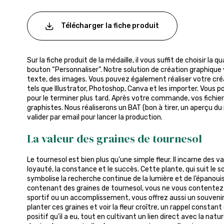
Télécharger la fiche produit
Sur la fiche produit de la médaille, il vous suffit de choisir la q
bouton “Personnaliser”. Notre solution de création graphique 
texte, des images. Vous pouvez également réaliser votre créa
tels que Illustrator, Photoshop, Canva et les importer. Vous p
pour le terminer plus tard. Après votre commande, vos fichier
graphistes. Nous réaliserons un BAT (bon à tirer, un aperçu du
valider par email pour lancer la production.
La valeur des graines de tournesol
Le tournesol est bien plus qu’une simple fleur. Il incarne des v
loyauté, la constance et le succès. Cette plante, qui suit le sol
symbolise la recherche continue de la lumière et de l’épanou
contenant des graines de tournesol, vous ne vous contentez
sportif ou un accomplissement, vous offrez aussi un souvenir
planter ces graines et voir la fleur croître, un rappel constan
positif qu’il a eu, tout en cultivant un lien direct avec la na