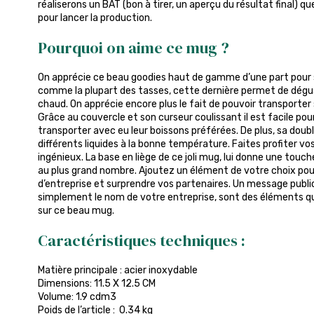
réaliserons un BAT (bon à tirer, un aperçu du résultat final) q
pour lancer la production.
Pourquoi on aime ce mug ?
On apprécie ce beau goodies haut de gamme d’une part pour son
comme la plupart des tasses, cette dernière permet de dégu
chaud. On apprécie encore plus le fait de pouvoir transporter
Grâce au couvercle et son curseur coulissant il est facile pou
transporter avec eu leur boissons préférées. De plus, sa doub
différents liquides à la bonne température. Faites profiter v
ingénieux. La base en liège de ce joli mug, lui donne une touche
au plus grand nombre. Ajoutez un élément de votre choix pou
d’entreprise et surprendre vos partenaires. Un message public
simplement le nom de votre entreprise, sont des éléments q
sur ce beau mug.
Caractéristiques techniques :
Matière principale : acier inoxydable
Dimensions: 11.5 X 12.5 CM
Volume: 1.9 cdm3
Poids de l’article : 0.34 kg