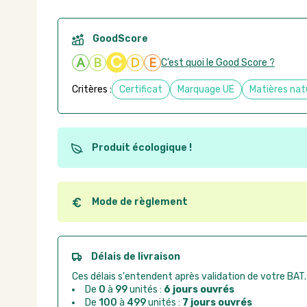
GoodScore
C
A
B
D
E
C’est quoi le Good Score ?
Critères :
Certificat
Marquage UE
Matières nat
Produit écologique !
Ce produit est éco-conçu, il a été fabriqué à partir d
recyclables. Ces produits peuvent plus facilement ob
utilisation. L'origine de fabrication du produit n'entre
Mode de règlement
conception.
Quel que soit le mode de règlement, vous pouvez pas
Good Act.
Paiement CB :
paiement sécurisé par carte banc
Délais de livraison
Virement bancaire :
règlement sur facture apr
Ces délais s'entendent après validation de votre BAT.
Chorus Pro :
règlement par mandat administrat
De
0
à
99
unités :
6 jours ouvrés
De
100
à
499
unités :
7 jours ouvrés