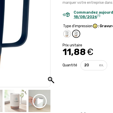
marquer votre entreprise dans l
Commandez aujourd
(1)
18/08/2026
Type d'impression
: Gravur
11,88
€
quantité
de
Mug
publicitaire
haut
de
gamme
-
300
ml