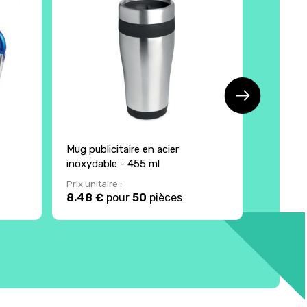
Mug publicitaire en acier
Mug de 
inoxydable - 455 ml
ml
Prix unitaire :
Prix unita
8.48 €
pour
50
pièces
21.51 €