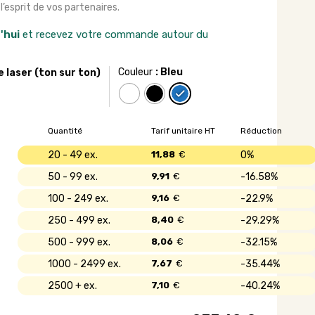
’esprit de vos partenaires.
'hui
et recevez votre commande autour du
Couleur
: Bleu
e laser (ton sur ton)
Quantité
Tarif unitaire HT
Réduction
20 - 49
11,88
€
0%
50 - 99
9,91
€
16.58%
100 - 249
9,16
€
22.9%
250 - 499
8,40
€
29.29%
500 - 999
8,06
€
32.15%
1000 - 2499
7,67
€
35.44%
2500 +
7,10
€
40.24%