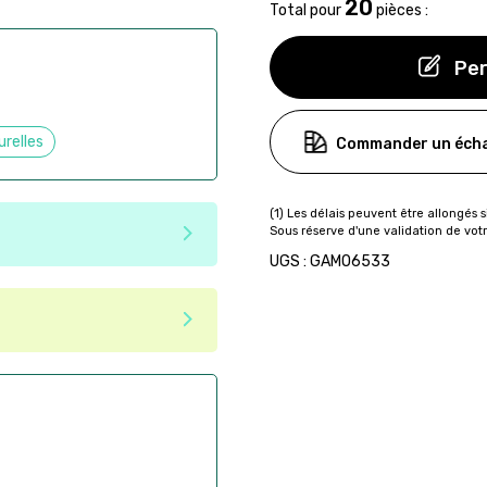
20
Total pour
pièces :
Per
urelles
Commander un écha
UGS : GAMO6533
e matériaux recyclés ou
tenir une seconde vie après
 pas dans les critères d'éco-
ser commande en ligne sur
aire
ès la commande
if après la commande