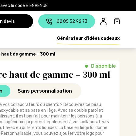
e avec le code BIENVENUE
n devis
02 85 52 92 73
Générateur d’idées cadeaux
e haut de gamme – 300 ml
Disponible
ire haut de gamme – 300 ml
n
Sans personnalisation
 à vos collaborateurs ou clients ? Découvrez ce beau
xydable et sa base en liège. Avec sa double paroi et
ssant, il est parfait pour maintenir les boissons à la
 ingénieux qui permet également à vos collaborateurs
t avec eu différents liquides. La base en liège lui donne
. Personnalisable, vous pouvez ajouter votre logo pour