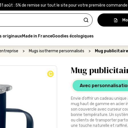
31 août : 5% de remise sur tout le site pour votre première command
Mo
s originaux
Made in France
Goodies écologiques
entreprise
>
Mugs isotherme personnalisés
>
Mug publicitair
Mug publicita
C
Avec personnalisatio
Envie d’offrir un cadeau unique
mug haut de gamme en acier ino
son couvercle avec curseur couli
bonne température. Un système
ou clients de transporter partou
une touche naturelle et raffiné