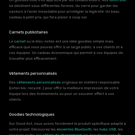
Un goodies utile très apprécié par les collaborateurs. Nos
lunch box
se déclinent sous différentes formes, du verre pour garder les
saveurs à l’acier inoxydable pour privilégier la légèreté. Un beau
cadeau à petit prix, qui fera plaisir à coup sûr.
Carnets publicitaires
Le
carnet
ou le bloc-notes est une idée goodies simple mais
efficace que vous pouvez offrir à un large public, à vos clients et à
vos équipes. Un cadeau économique qui permet à vos équipes de
travailler plus efficacement.
Vêtements personnalisés
Des
vêtements personnalisés
originaux en matière responsable
(coton bio, recyclé…) pour offrir la meilleure impression de votre
équipe lors des événements ou pour un souvenir offert à vos
clients.
Goodies technologiques
Sur Good Act, nous avons forcément le produit spécifique adapté à
votre projet. Découvrez les
enceintes Bluetooth
, les
hubs USB
, les
casques audio, les
câbles de chargement
, les écouteurs sans fil,