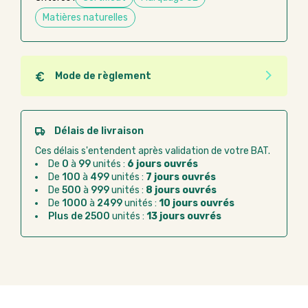
Matières naturelles
Mode de règlement
Quel que soit le mode de règlement, vous pouvez
passer commande en ligne sur Good Act.
Paiement CB :
paiement sécurisé par carte
Délais de livraison
bancaire
Ces délais s'entendent après validation de votre BAT.
Virement bancaire :
règlement sur facture
De
0
à
99
unités :
6 jours ouvrés
après la commande
De
100
à
499
unités :
7 jours ouvrés
De
500
à
999
unités :
8 jours ouvrés
Chorus Pro :
règlement par mandat
De
1000
à
2499
unités :
10 jours ouvrés
administratif après la commande
Plus de 2500
unités :
13 jours ouvrés