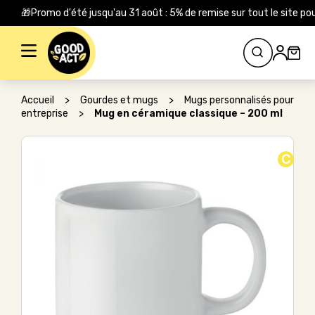
🎁Promo d'été jusqu'au 31 août : 5% de remise sur tout le site
Rechercher :
Accueil
>
Gourdes et mugs
>
Mugs personnalisés pour
entreprise
>
Mug en céramique classique – 200 ml
C