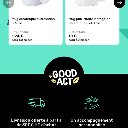
Mug céramique sublimation -
Mug publicitaire vintage en
M
355 ml
céramique - 240 ml
m
Prix unitaire :
Prix unitaire :
Pr
1.94 €
10 €
2
50
50
pour
pièces
pour
pièces
p
Livraison offerte à partir
Un accompagnement
de 300€ HT d’achat
personnalisé