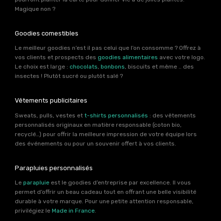
Magique non ?
Goodies comestibles
Le meilleur goodies n’est il pas celui que l’on consomme ? Offrez à
vos clients et prospects des
goodies alimentaires
avec votre logo.
Le choix est large :
chocolats
,
bonbons
, biscuits et même .. des
insectes ! Plutôt sucré ou plutôt salé ?
Vêtements publicitaires
Sweats, pulls, vestes et
t-shirts personnalisés
: des vêtements
personnalisés originaux en matière responsable (coton bio,
recyclé…) pour offrir la meilleure impression de votre équipe lors
des événements ou pour un souvenir offert à vos clients.
Parapluies personnalisés
Le
parapluie
est le goodies d’entreprise par excellence. Il vous
permet d’offrir un beau cadeau tout en offrant une belle visibilité
durable à votre marque. Pour une petite attention responsable,
privilégiez le
Made in France
.