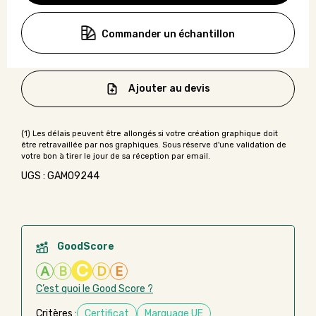
Commander un échantillon
Ajouter au devis
UGS : GAMO9244
GoodScore
C
A
B
D
E
C’est quoi le Good Score ?
Critères :
Certificat
Marquage UE