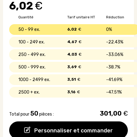
6,02
€
céramique
classique
-
Quantité
Tarif unitaire HT
Réduction
200
ml
50 - 99
6,02
€
0%
100 - 249
4,67
€
22.43%
250 - 499
4,03
€
33.06%
500 - 999
3,69
€
38.7%
1000 - 2499
3,51
€
41.69%
2500 +
3,16
€
47.51%
50
301,00
€
Total pour
pièces :
Personnaliser et commander