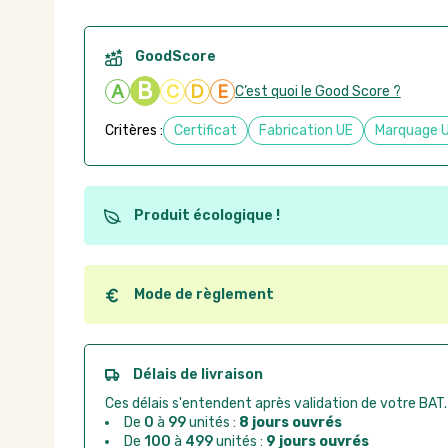
GoodScore
B
A
C
D
E
C’est quoi le Good Score ?
Critères :
Certificat
Fabrication UE
Marquage 
Produit écologique !
Ce produit est éco-conçu, il a été fabriqué à partir d
recyclables. Ces produits peuvent plus facilement ob
utilisation. L'origine de fabrication du produit n'entre
Mode de règlement
conception.
Quel que soit le mode de règlement, vous pouvez pas
Good Act.
Paiement CB :
paiement sécurisé par carte banc
Délais de livraison
Virement bancaire :
règlement sur facture apr
Ces délais s'entendent après validation de votre BAT.
Chorus Pro :
règlement par mandat administrat
De
0
à
99
unités :
8 jours ouvrés
De
100
à
499
unités :
9 jours ouvrés