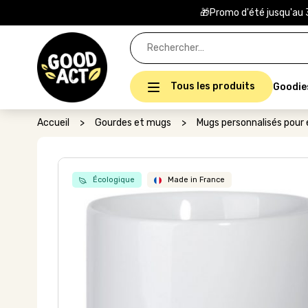
🎁Promo d'été jusqu'au 
Rechercher :
Tous les produits
Goodie
Accueil
>
Gourdes et mugs
>
Mugs personnalisés pour 
Écologique
Made in France