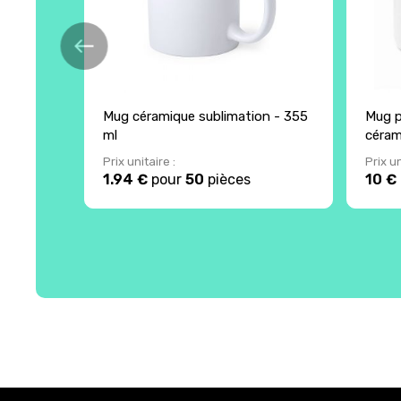
Mug céramique sublimation - 355
Mug p
ml
céram
Prix unitaire :
Prix un
1.94 €
pour
50
pièces
10 €