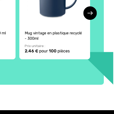
0 ml
Mug vintage en plastique recyclé
Mug en 
- 300ml
Prix unitaire :
Prix unita
2.46 €
pour
100
pièces
4.74 €