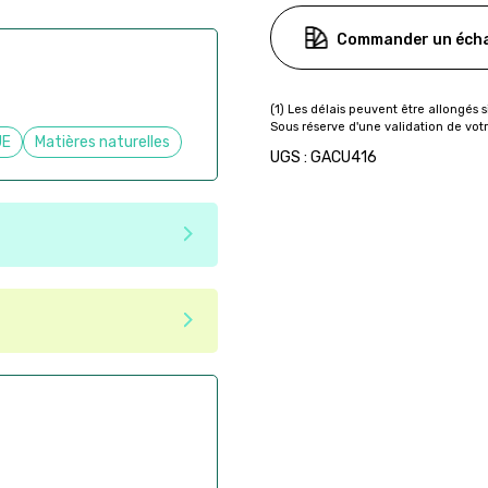
Commander un écha
UE
Matières naturelles
UGS : GACU416
e matériaux recyclés ou
tenir une seconde vie après
 pas dans les critères d'éco-
ser commande en ligne sur
aire
ès la commande
if après la commande