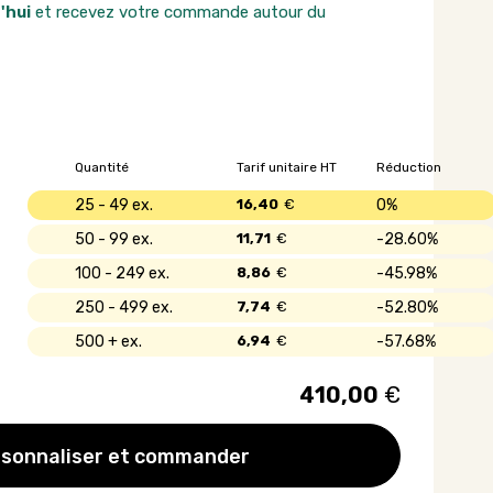
'hui
et recevez votre commande autour du
Quantité
Tarif unitaire HT
Réduction
25 - 49
16,40
€
0%
50 - 99
11,71
€
28.60%
100 - 249
8,86
€
45.98%
250 - 499
7,74
€
52.80%
500 +
6,94
€
57.68%
410,00
€
sonnaliser et commander