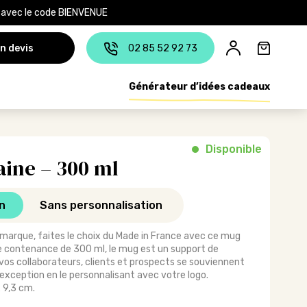
e avec le code BIENVENUE
n devis
02 85 52 92 73
Générateur d’idées cadeaux
Disponible
aine – 300 ml
n
Sans personnalisation
marque, faites le choix du Made in France avec ce mug
une contenance de 300 ml, le mug est un support de
os collaborateurs, clients et prospects se souviennent
exception en le personnalisant avec votre logo.
 9,3 cm.