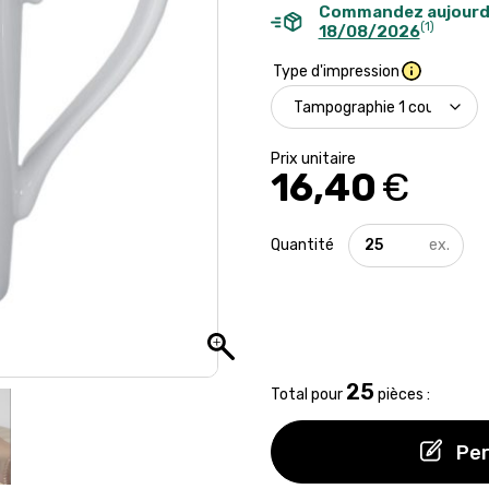
Commandez aujourd
(1)
18/08/2026
Type d'impression
16,40
€
quantité
de
Mug
en
porcelaine
-
300
ml
25
Total pour
pièces :
Per