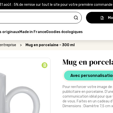
31 août : 5% de remise sur tout le site pour votre première command
Mo
s originaux
Made in France
Goodies écologiques
entreprise
>
Mug en porcelaine – 300 ml
Mug en porcel
B
Avec personnalisatio
Pour renforcer votre image de 
publicitaire en porcelaine. D’
communication idéal pour que v
de vous. Faites en un cadeau d’
Dimensions : Diamètre 7,5 cm x