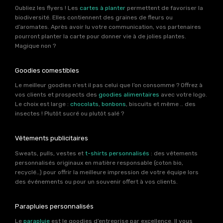
Oubliez les flyers ! Les
cartes à planter
permettent de favoriser la
biodiversité. Elles contiennent des graines de fleurs ou
d’aromates. Après avoir lu votre communication, vos partenaires
pourront planter la carte pour donner vie à de jolies plantes.
Magique non ?
Goodies comestibles
Le meilleur goodies n’est il pas celui que l’on consomme ? Offrez à
vos clients et prospects des
goodies alimentaires
avec votre logo.
Le choix est large :
chocolats
,
bonbons
, biscuits et même .. des
insectes ! Plutôt sucré ou plutôt salé ?
Vêtements publicitaires
Sweats, pulls, vestes et
t-shirts personnalisés
: des vêtements
personnalisés originaux en matière responsable (coton bio,
recyclé…) pour offrir la meilleure impression de votre équipe lors
des événements ou pour un souvenir offert à vos clients.
Parapluies personnalisés
Le
parapluie
est le goodies d’entreprise par excellence. Il vous