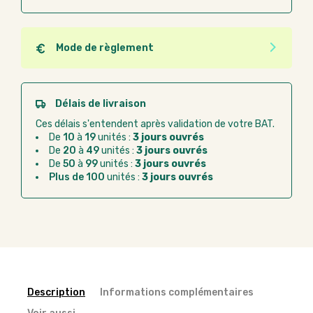
Mode de règlement
Quel que soit le mode de règlement, vous pouvez
passer commande en ligne sur Good Act.
Paiement CB :
paiement sécurisé par carte
Délais de livraison
bancaire
Ces délais s'entendent après validation de votre BAT.
Virement bancaire :
règlement sur facture
De
10
à
19
unités :
3 jours ouvrés
après la commande
De
20
à
49
unités :
3 jours ouvrés
De
50
à
99
unités :
3 jours ouvrés
Chorus Pro :
règlement par mandat
Plus de 100
unités :
3 jours ouvrés
administratif après la commande
Description
Informations complémentaires