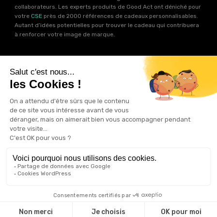
collaborateurs. Les experts produits de Good Act ont déniché pour
votre
CSE
près de 2000 références de cadeaux personnalisables.
Autant d’idées potentielles pour trouver le cadeau qui contribuera
à renforcer votre image de marque.
Goodies RSE
Vous souhaitez communiquer en accord avec vos valeurs ? Ca
tombe bien ! Un grand nombre de produits présents sur Good Act
sont fabriqués en France et en Europe.
Notre sélection RSE
vous
permet de trouver un goodies parfait pour votre campagne de
communication. Des produits fabriqués avec amour dans de
bonnes conditions et un impact limité sur la planête.