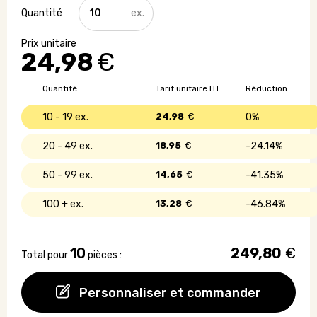
quantité
de
Parapluie
pliable
24,98
€
-
EXPRESS
Quantité
Tarif unitaire HT
Réduction
10 - 19
24,98
€
0%
20 - 49
18,95
€
24.14%
50 - 99
14,65
€
41.35%
100 +
13,28
€
46.84%
10
249,80
€
Total pour
pièces :
Personnaliser et commander