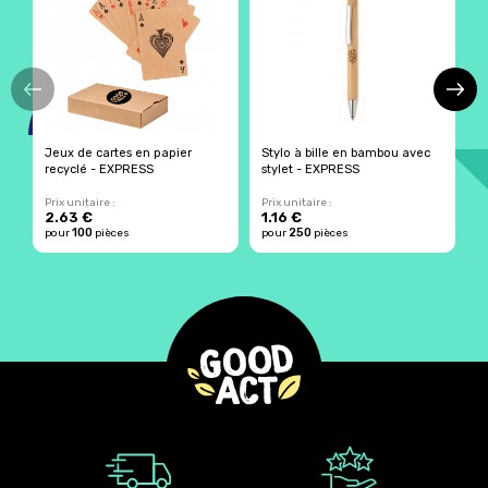
Jeux de cartes en papier
Stylo à bille en bambou avec
B
recyclé - EXPRESS
stylet - EXPRESS
p
E
Prix unitaire :
Prix unitaire :
Pr
2.63 €
1.16 €
2
100
250
pour
pièces
pour
pièces
p