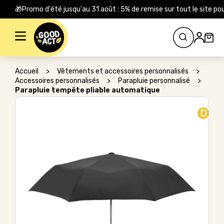
🎁Promo d'été jusqu'au 31 août : 5% de remise sur tout le site
Rechercher :
Accueil
>
Vêtements et accessoires personnalisés
>
Accessoires personnalisés
>
Parapluie personnalisé
>
Parapluie tempête pliable automatique
D