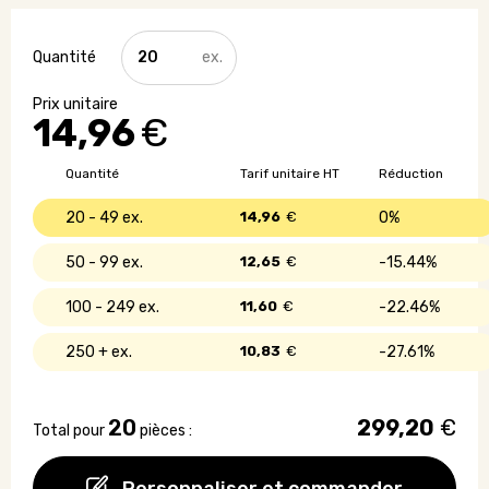
quantité
de
Parapluie
tempête
14,96
€
pliable
automatique
Quantité
Tarif unitaire HT
Réduction
20 - 49
14,96
€
0%
50 - 99
12,65
€
15.44%
100 - 249
11,60
€
22.46%
250 +
10,83
€
27.61%
20
299,20
€
Total pour
pièces :