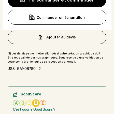
Personnaliser et commander
Commander un échantillon
Ajouter au devis
UGS : GAMO8780_2
GoodScore
D
A
B
C
E
C’est quoi le Good Score ?