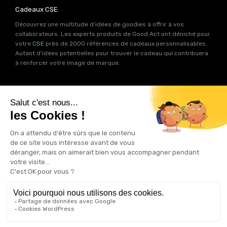
Cadeaux CSE
Découvrez une multitude d’idées de goodies à offrir à vos
collaborateurs. Les experts produits de Good Act ont déniché pour
votre
CSE
près de 2000 références de cadeaux personnalisables.
Autant d’idées potentielles pour trouver le cadeau qui contribuera
à renforcer votre image de marque.
Goodies RSE
Vous souhaitez communiquer en accord avec vos valeurs ? Ca
tombe bien ! Un grand nombre de produits présents sur Good Act
sont fabriqués en France et en Europe.
Notre sélection RSE
vous
permet de trouver un goodies parfait pour votre campagne de
communication. Des produits fabriqués avec amour dans de
bonnes conditions et un impact limité sur la planête.