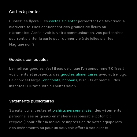
Cartes à planter
Oubliez les flyers ! Les
cartes à planter
permettent de favoriser la
biodiversité. Elles contiennent des graines de fleurs ou
d’aromates. Après avoir lu votre communication, vos partenaires
pourront planter la carte pour donner vie à de jolies plantes.
Magique non ?
Goodies comestibles
Le meilleur goodies n’est il pas celui que l’on consomme ? Offrez à
vos clients et prospects des
goodies alimentaires
avec votre logo.
Le choix est large :
chocolats
,
bonbons
, biscuits et même .. des
insectes ! Plutôt sucré ou plutôt salé ?
Vêtements publicitaires
Sweats, pulls, vestes et
t-shirts personnalisés
: des vêtements
personnalisés originaux en matière responsable (coton bio,
recyclé…) pour offrir la meilleure impression de votre équipe lors
des événements ou pour un souvenir offert à vos clients.