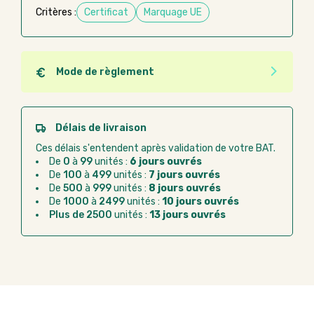
Critères :
Certificat
Marquage UE
Mode de règlement
Quel que soit le mode de règlement, vous pouvez
passer commande en ligne sur Good Act.
Paiement CB :
paiement sécurisé par carte
Délais de livraison
bancaire
Ces délais s'entendent après validation de votre BAT.
Virement bancaire :
règlement sur facture
De
0
à
99
unités :
6 jours ouvrés
après la commande
De
100
à
499
unités :
7 jours ouvrés
De
500
à
999
unités :
8 jours ouvrés
Chorus Pro :
règlement par mandat
De
1000
à
2499
unités :
10 jours ouvrés
administratif après la commande
Plus de 2500
unités :
13 jours ouvrés