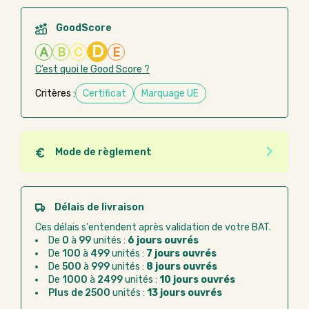
GoodScore
D
A
B
C
E
C’est quoi le Good Score ?
Critères :
Certificat
Marquage UE
Mode de règlement
Quel que soit le mode de règlement, vous pouvez
passer commande en ligne sur Good Act.
Paiement CB :
paiement sécurisé par carte
Délais de livraison
bancaire
Ces délais s'entendent après validation de votre BAT.
Virement bancaire :
règlement sur facture
De
0
à
99
unités :
6 jours ouvrés
après la commande
De
100
à
499
unités :
7 jours ouvrés
De
500
à
999
unités :
8 jours ouvrés
Chorus Pro :
règlement par mandat
De
1000
à
2499
unités :
10 jours ouvrés
administratif après la commande
Plus de 2500
unités :
13 jours ouvrés