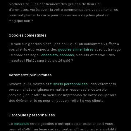
biodiversité. Elles contiennent des graines de fleurs ou
d’aromates. Après avoir lu votre communication, vos partenaires
pourront planter la carte pour donner vie à de jolies plantes.
Magique non ?
Goodies comestibles
Le meilleur goodies n’est il pas celui que l’on consomme ? Offrez à
vos clients et prospects des
goodies alimentaires
avec votre logo.
Le choix est large :
chocolats
,
bonbons
, biscuits et même .. des
insectes ! Plutôt sucré ou plutôt salé ?
Vêtements publicitaires
Sweats, pulls, vestes et
t-shirts personnalisés
: des vêtements
personnalisés originaux en matière responsable (coton bio,
recyclé…) pour offrir la meilleure impression de votre équipe lors
des événements ou pour un souvenir offert à vos clients.
Parapluies personnalisés
Le
parapluie
est le goodies d’entreprise par excellence. Il vous
permet d’offrir un beau cadeau tout en offrant une belle visibilité