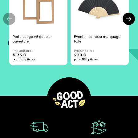
Porte badge A6 double
Eventail bambou marquage
L
ouverture
toile
r
Prix unitaire :
Prix unitaire :
Pr
5.73 €
2.10 €
2
50
100
pour
pièces
pour
pièces
p