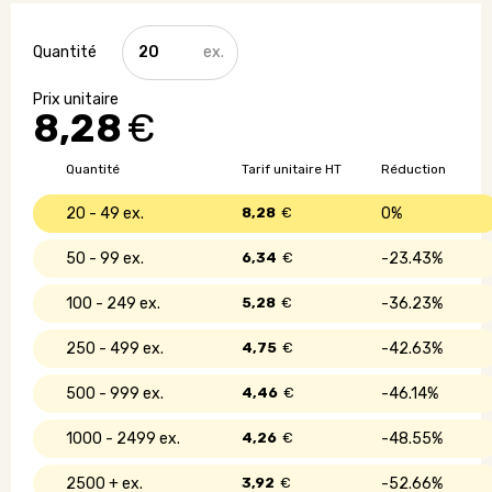
quantité
de
Pèse
bagages
8,28
€
-
40kg
max
Quantité
Tarif unitaire HT
Réduction
20 - 49
8,28
€
0%
50 - 99
6,34
€
23.43%
100 - 249
5,28
€
36.23%
250 - 499
4,75
€
42.63%
500 - 999
4,46
€
46.14%
1000 - 2499
4,26
€
48.55%
2500 +
3,92
€
52.66%