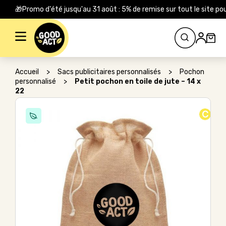
🎁Promo d'été jusqu'au 31 août : 5% de remise sur tout le site
Rechercher :
Accueil
>
Sacs publicitaires personnalisés
>
Pochon
personnalisé
>
Petit pochon en toile de jute – 14 x
22
C