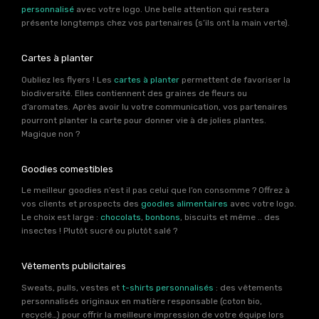
personnalisé
avec votre logo. Une belle attention qui restera
présente longtemps chez vos partenaires (s’ils ont la main verte).
Cartes à planter
Oubliez les flyers ! Les
cartes à planter
permettent de favoriser la
biodiversité. Elles contiennent des graines de fleurs ou
d’aromates. Après avoir lu votre communication, vos partenaires
pourront planter la carte pour donner vie à de jolies plantes.
Magique non ?
Goodies comestibles
Le meilleur goodies n’est il pas celui que l’on consomme ? Offrez à
vos clients et prospects des
goodies alimentaires
avec votre logo.
Le choix est large :
chocolats
,
bonbons
, biscuits et même .. des
insectes ! Plutôt sucré ou plutôt salé ?
Vêtements publicitaires
Sweats, pulls, vestes et
t-shirts personnalisés
: des vêtements
personnalisés originaux en matière responsable (coton bio,
recyclé…) pour offrir la meilleure impression de votre équipe lors