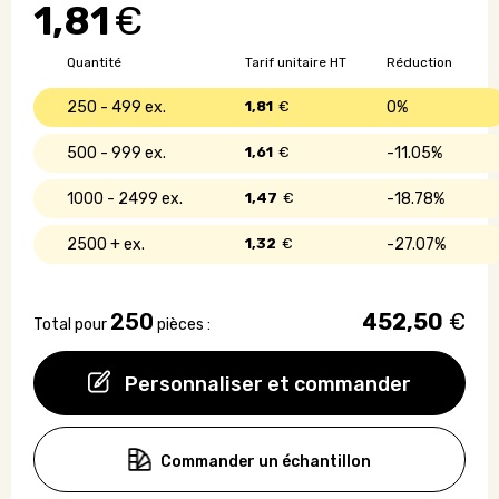
1,81
€
en
toile
de
Quantité
Tarif unitaire HT
Réduction
jute
-
250 - 499
1,81
€
0%
14
x
500 - 999
1,61
€
11.05%
22
1000 - 2499
1,47
€
18.78%
2500 +
1,32
€
27.07%
250
452,50
€
Total pour
pièces :
Personnaliser et commander
Commander un échantillon