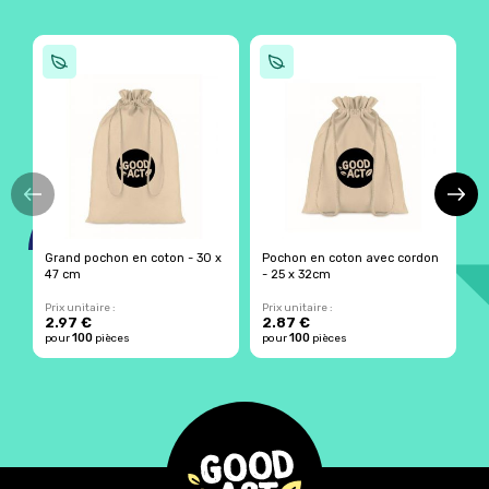
Grand pochon en coton - 30 x
Pochon en coton avec cordon
F
47 cm
- 25 x 32cm
e
Prix unitaire :
Prix unitaire :
Pr
2.97 €
2.87 €
5
100
100
pour
pièces
pour
pièces
p