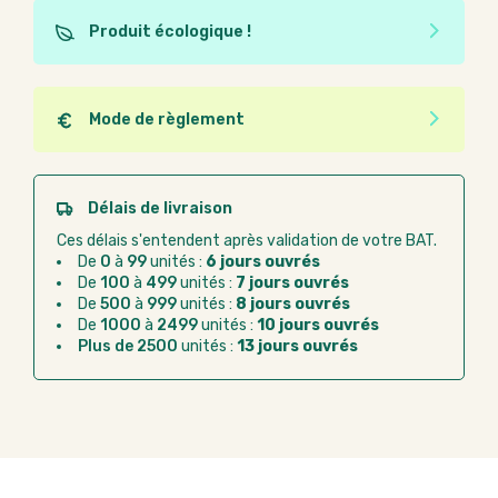
Produit écologique !
Ce produit est éco-conçu, il a été fabriqué à partir de
matériaux recyclés ou recyclables. Ces produits
peuvent plus facilement obtenir une seconde vie
Mode de règlement
après utilisation. L'origine de fabrication du produit
Quel que soit le mode de règlement, vous pouvez
n'entre pas dans les critères d'éco-conception.
passer commande en ligne sur Good Act.
Paiement CB :
paiement sécurisé par carte
Délais de livraison
bancaire
Ces délais s'entendent après validation de votre BAT.
Virement bancaire :
règlement sur facture
De
0
à
99
unités :
6 jours ouvrés
après la commande
De
100
à
499
unités :
7 jours ouvrés
De
500
à
999
unités :
8 jours ouvrés
Chorus Pro :
règlement par mandat
De
1000
à
2499
unités :
10 jours ouvrés
administratif après la commande
Plus de 2500
unités :
13 jours ouvrés