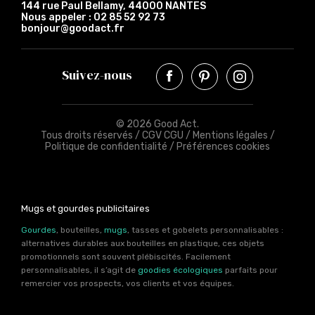
144 rue Paul Bellamy, 44000 NANTES
Nous appeler :
02 85 52 92 73
bonjour@goodact.fr
Suivez-nous
© 2026 Good Act.
Tous droits réservés /
CGV CGU
/
Mentions légales
/
Politique de confidentialité
/
Préférences cookies
Mugs et gourdes publicitaires
Gourdes
, bouteilles,
mugs
, tasses et gobelets personnalisables :
alternatives durables aux bouteilles en plastique, ces objets
promotionnels sont souvent plébiscités. Facilement
personnalisables, il s’agit de
goodies écologiques
parfaits pour
remercier vos prospects, vos clients et vos équipes.