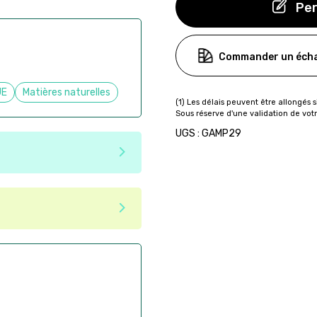
Per
Commander un écha
UE
Matières naturelles
UGS : GAMP29
e matériaux recyclés ou
tenir une seconde vie après
 pas dans les critères d'éco-
ser commande en ligne sur
aire
ès la commande
if après la commande