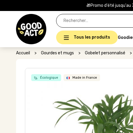
🎁Promo d'été jusqu'au 
Rechercher :
Tous les produits
Goodie
Accueil
>
Gourdes et mugs
>
Gobelet personnalisé
>
Écologique
Made in France