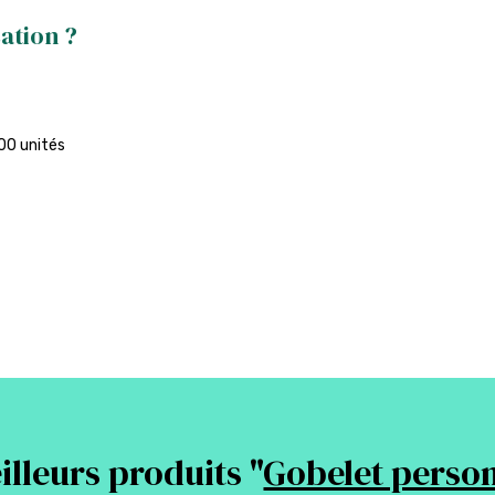
ation ?
00 unités
lleurs produits "
Gobelet person