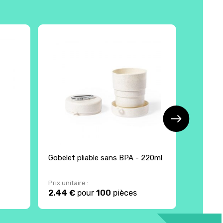
Écol
Gobelet pliable sans BPA - 220ml
Ecocup 
Prix unitaire :
Prix unita
2.44 €
pour
100
pièces
2.66 €