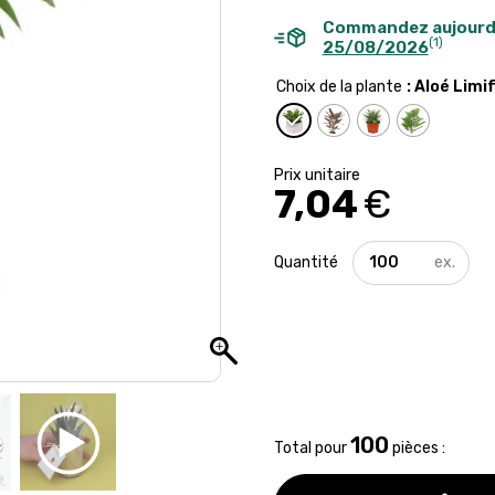
Commandez aujourd
(1)
25/08/2026
Choix de la plante
: Aloé Limif
7,04
€
quantité
de
Petit
gobelet
en
carton
avec
plante
personnalisée
100
Total pour
pièces :