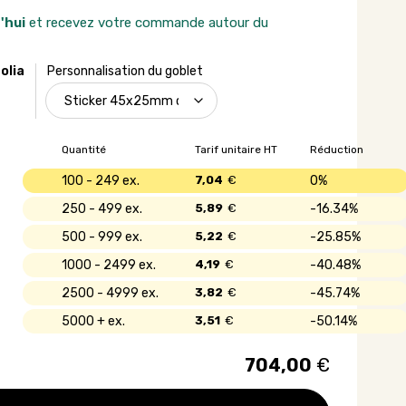
'hui
et recevez votre commande autour du
olia
Personnalisation du goblet
Quantité
Tarif unitaire HT
Réduction
100 - 249
7,04
€
0%
250 - 499
5,89
€
16.34%
500 - 999
5,22
€
25.85%
1000 - 2499
4,19
€
40.48%
2500 - 4999
3,82
€
45.74%
5000 +
3,51
€
50.14%
704,00
€