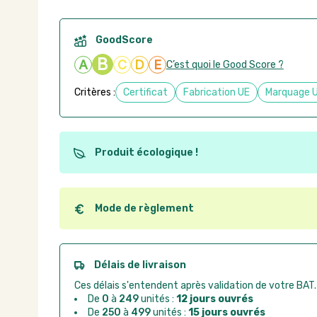
GoodScore
B
A
C
D
E
C’est quoi le Good Score ?
Critères :
Certificat
Fabrication UE
Marquage 
Produit écologique !
Ce produit est éco-conçu, il a été fabriqué à partir d
recyclables. Ces produits peuvent plus facilement ob
utilisation. L'origine de fabrication du produit n'entre
Mode de règlement
conception.
Quel que soit le mode de règlement, vous pouvez pas
Good Act.
Paiement CB :
paiement sécurisé par carte banc
Délais de livraison
Virement bancaire :
règlement sur facture apr
Ces délais s'entendent après validation de votre BAT.
Chorus Pro :
règlement par mandat administrat
De
0
à
249
unités :
12 jours ouvrés
De
250
à
499
unités :
15 jours ouvrés