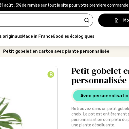
31 août : 5% de remise sur tout le site pour votre première command
Mo
s originaux
Made in France
Goodies écologiques
Petit gobelet en carton avec plante personnalisée
Petit gobelet 
B
personnalisée
Avec personnalisatio
Retrouvez dans un petit gobel
choix. Le pot est entièrement 
personnalisation complète du p
une plante dépolluante.