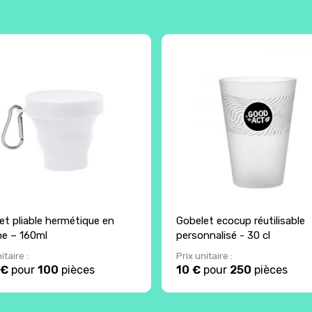
et pliable hermétique en
Gobelet ecocup réutilisable
one – 160ml
personnalisé - 30 cl
itaire :
Prix unitaire :
 €
pour
100
pièces
10 €
pour
250
pièces