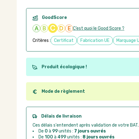
GoodScore
C
A
B
D
E
C’est quoi le Good Score ?
Critères :
Certificat
Fabrication UE
Marquage 
Produit écologique !
Ce produit est éco-conçu, il a été fabriqué à partir d
recyclables. Ces produits peuvent plus facilement ob
utilisation. L'origine de fabrication du produit n'entre
Mode de règlement
conception.
Quel que soit le mode de règlement, vous pouvez pas
Good Act.
Paiement CB :
paiement sécurisé par carte banc
Délais de livraison
Virement bancaire :
règlement sur facture apr
Ces délais s'entendent après validation de votre BAT.
Chorus Pro :
règlement par mandat administrat
De
0
à
99
unités :
7 jours ouvrés
De
100
à
499
unités :
8 jours ouvrés