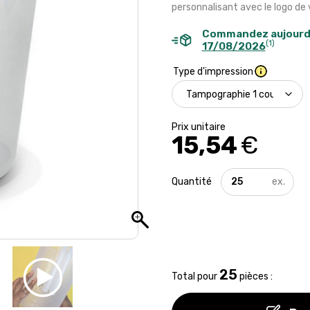
personnalisant avec le logo de
Commandez aujourd
(1)
17/08/2026
Type d'impression
15,54
€
quantité
de
Pichet
2L
-
Made
in
France
25
Total pour
pièces :