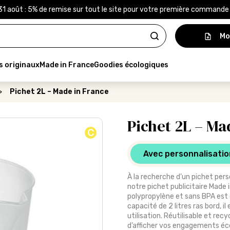
31 août : 5% de remise sur tout le site pour votre première command
Mo
s originaux
Made in France
Goodies écologiques
>
Pichet 2L – Made in France
Pichet 2L – Ma
C
Avec personnalisatio
À la recherche d’un pichet pers
notre pichet publicitaire Made 
polypropylène et sans BPA est 
capacité de 2 litres ras bord, i
utilisation. Réutilisable et re
d’afficher vos engagements éco