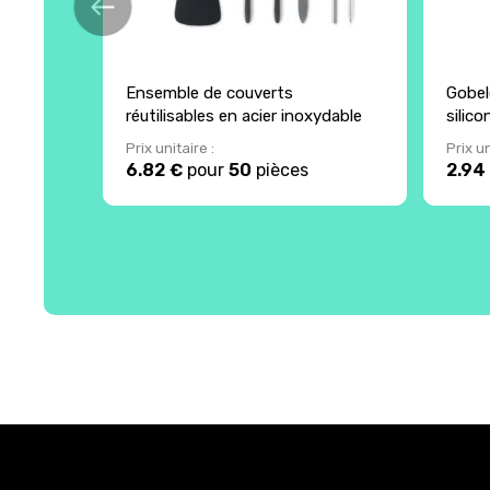
Ensemble de couverts
Gobel
réutilisables en acier inoxydable
silic
Prix unitaire :
Prix un
6.82 €
pour
50
pièces
2.94