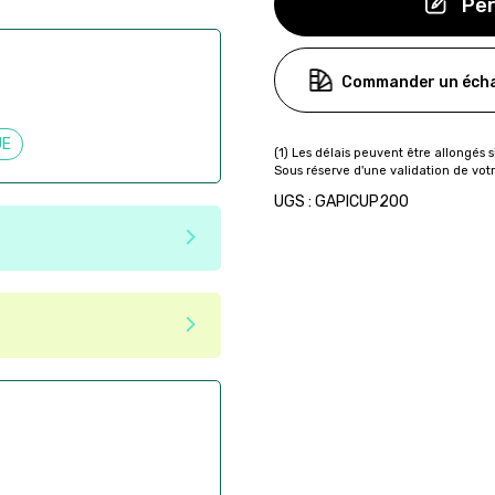
Per
Commander un écha
UE
UGS : GAPICUP200
e matériaux recyclés ou
tenir une seconde vie après
 pas dans les critères d'éco-
ser commande en ligne sur
aire
ès la commande
if après la commande