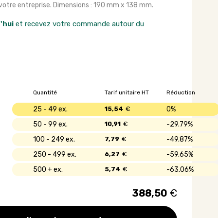
 votre entreprise. Dimensions : 190 mm x 138 mm.
'hui
et recevez votre commande autour du
Quantité
Tarif unitaire HT
Réduction
25 - 49
15,54
€
0%
50 - 99
10,91
€
29.79%
100 - 249
7,79
€
49.87%
250 - 499
6,27
€
59.65%
500 +
5,74
€
63.06%
388,50
€