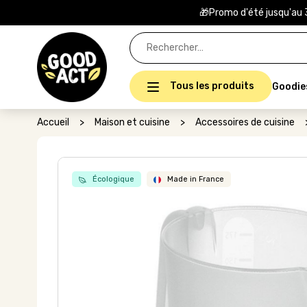
🎁Promo d'été jusqu'au 
Rechercher :
Tous les produits
Goodie
Accueil
>
Maison et cuisine
>
Accessoires de cuisine
Écologique
Made in France