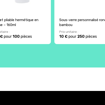
et pliable hermétique en
Sous-verre personnalisé ron
one – 160ml
bambou
itaire :
Prix unitaire :
 €
pour
100
pièces
10 €
pour
250
pièces