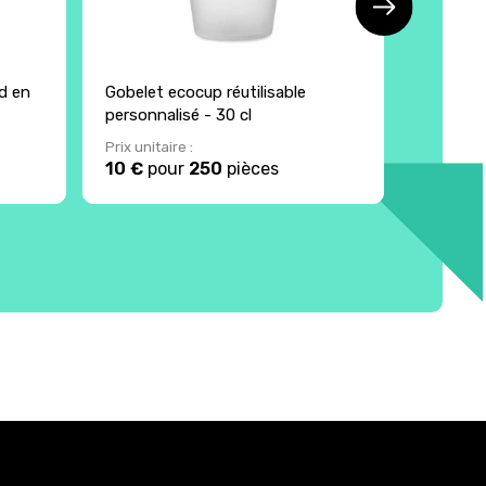
d en
Gobelet ecocup réutilisable
Porte m
personnalisé - 30 cl
bois
Prix unitaire :
Prix unita
10 €
pour
250
pièces
4.90 €