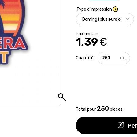
Type d'impression
1,39
€
quantité
de
Pin's
acier
de
forme
personnalisée
250
Total pour
pièces :
Per