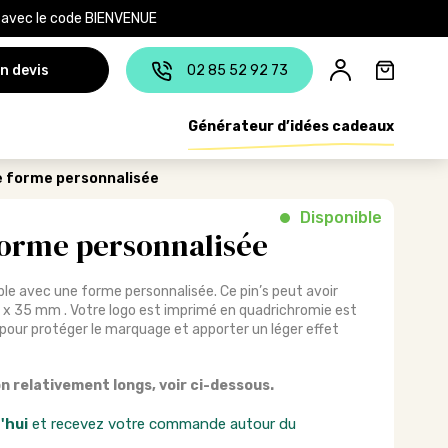
e avec le code BIENVENUE
n devis
02 85 52 92 73
Générateur d’idées cadeaux
de forme personnalisée
Disponible
 forme personnalisée
ble avec une forme personnalisée. Ce pin’s peut avoir
x 35 mm . Votre logo est imprimé en quadrichromie est
pour protéger le marquage et apporter un léger effet
on relativement longs, voir ci-dessous.
'hui
et recevez votre commande autour du