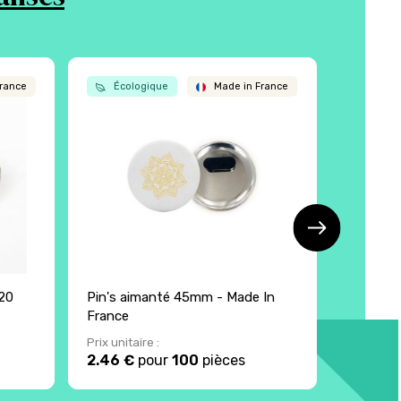
rance
Écologique
Made in France
Écol
 20
Pin's aimanté 45mm - Made In
Magnet 
France
France
Prix unitaire :
Prix unita
2.46 €
pour
100
pièces
2.29 €