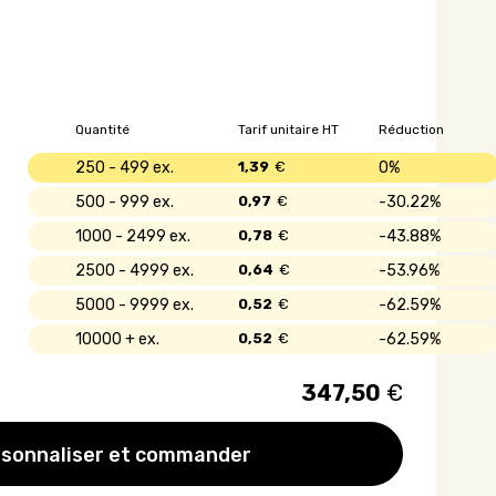
Quantité
Tarif unitaire HT
Réduction
250 - 499
1,39
€
0%
500 - 999
0,97
€
30.22%
1000 - 2499
0,78
€
43.88%
2500 - 4999
0,64
€
53.96%
5000 - 9999
0,52
€
62.59%
10000 +
0,52
€
62.59%
347,50
€
sonnaliser et commander