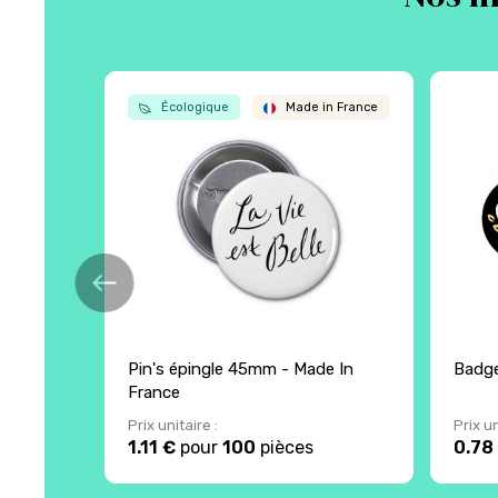
Écologique
Made in France
Pin's épingle 45mm - Made In
Badge
France
Prix unitaire :
Prix un
1.11 €
pour
100
pièces
0.78