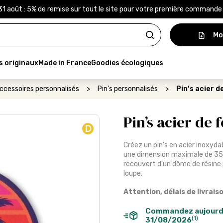
31 août : 5% de remise sur tout le site pour votre première command
Mo
s originaux
Made in France
Goodies écologiques
ccessoires personnalisés
>
Pin's personnalisés
>
Pin’s acier 
Pin’s acier de
D
Créez un pin’s en acier inoxyda
une dimension maximale de 35 
recouvert d’un dôme de résine 
loupe.
Attention, délais de livrais
Commandez aujourd
(1)
31/08/2026