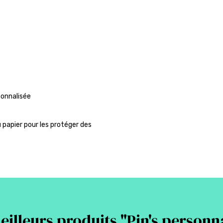
sonnalisée
 papier pour les protéger des
illeurs produits "
Pin's personn