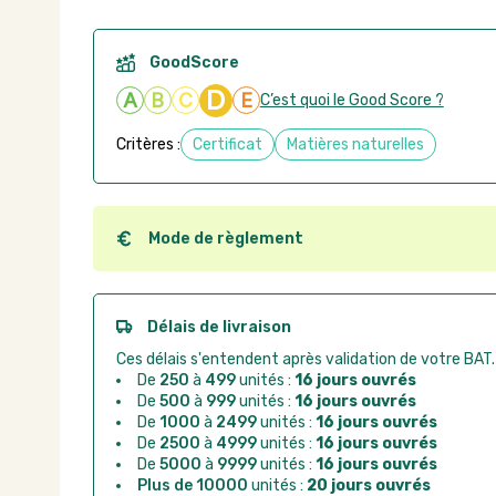
GoodScore
D
A
B
C
E
C’est quoi le Good Score ?
Critères :
Certificat
Matières naturelles
Mode de règlement
Quel que soit le mode de règlement, vous pouvez pas
Good Act.
Paiement CB :
paiement sécurisé par carte banc
Délais de livraison
Virement bancaire :
règlement sur facture apr
Ces délais s'entendent après validation de votre BAT.
Chorus Pro :
règlement par mandat administrat
De
250
à
499
unités :
16 jours ouvrés
De
500
à
999
unités :
16 jours ouvrés
De
1000
à
2499
unités :
16 jours ouvrés
De
2500
à
4999
unités :
16 jours ouvrés
De
5000
à
9999
unités :
16 jours ouvrés
Plus de 10000
unités :
20 jours ouvrés