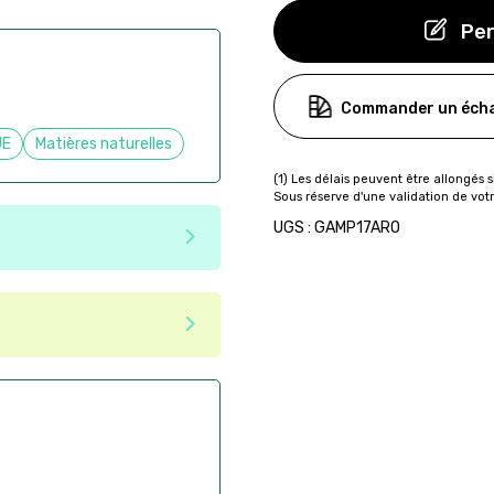
Per
Commander un écha
UE
Matières naturelles
UGS : GAMP17ARO
e matériaux recyclés ou
tenir une seconde vie après
 pas dans les critères d'éco-
ser commande en ligne sur
aire
ès la commande
if après la commande