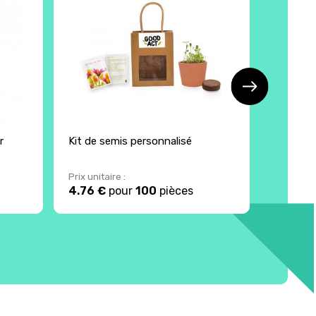
r
Kit de semis personnalisé
Kit de b
Prix unitaire :
Prix unita
4.76 €
pour
100
pièces
10 €
po