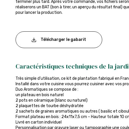
terminer plus tard. Après votre commande, vos fichiers seront
réaliserons un BAT (bon à tirer, un aperçu du résultat final) q
pour lancer la production.
Télécharger le gabarit
Caractéristiques techniques de la jard
Très simple d’utilisation, ce kit de plantation fabriqué en Fra
Installé dans votre cuisine vous pourrez cuisiner avec vos pr
Duo Aromatiques se compose de :
un plateau en bois naturel
2 pots en céramique (blanc ou naturel)
2 plaquettes de tourbe déshydratée
2 sachets de graines aromatiques ou autres ( basilic et cibo
Format plateau en bois : 24x11x7,5 cm – Hauteur totale 10 
Livré en carton individuel
Personnalisation par gravure laser ou tampographie une couleu