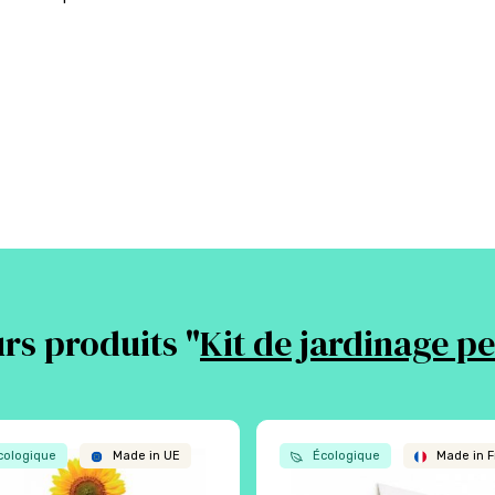
rs produits "
Kit de jardinage p
ologique
Made in UE
Écologique
Made in F