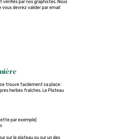
 vérifiés par nos graphistes. Nous
ue vous devrez valider par email
inière
nce trouve facilement sa place :
opres herbes fraîches. Le Plateau
ulette par exemple)
cm
r sur le plateau ou sur un des