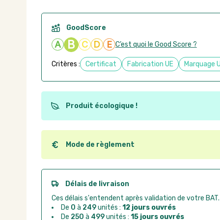
GoodScore
B
A
C
D
E
C’est quoi le Good Score ?
Critères :
Certificat
Fabrication UE
Marquage 
Produit écologique !
Ce produit est éco-conçu, il a été fabriqué à partir d
recyclables. Ces produits peuvent plus facilement ob
utilisation. L'origine de fabrication du produit n'entre
Mode de règlement
conception.
Quel que soit le mode de règlement, vous pouvez pas
Good Act.
Paiement CB :
paiement sécurisé par carte banc
Délais de livraison
Virement bancaire :
règlement sur facture apr
Ces délais s'entendent après validation de votre BAT.
Chorus Pro :
règlement par mandat administrat
De
0
à
249
unités :
12 jours ouvrés
De
250
à
499
unités :
15 jours ouvrés