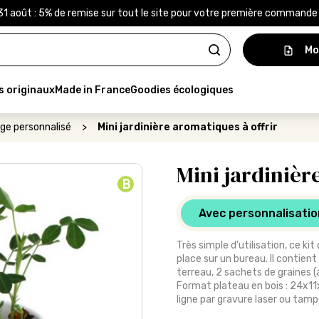
31 août : 5% de remise sur tout le site pour votre première command
Mo
s originaux
Made in France
Goodies écologiques
age personnalisé
>
Mini jardinière aromatiques à offrir
Mini jardinièr
B
Avec personnalisatio
Très simple d’utilisation, ce k
place sur un bureau. Il contient
terreau, 2 sachets de graines (a
Format plateau en bois : 24x11
ligne par gravure laser ou tamp