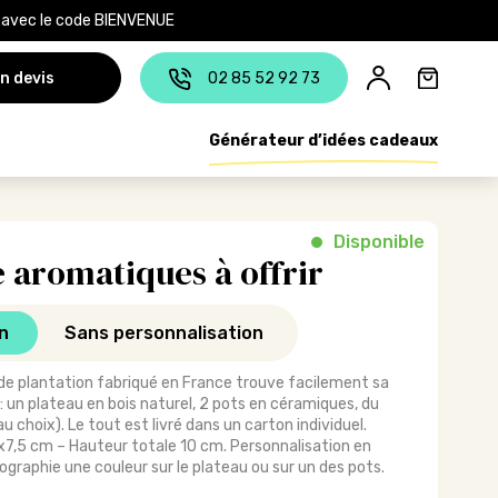
e avec le code BIENVENUE
n devis
02 85 52 92 73
Générateur d’idées cadeaux
Disponible
e aromatiques à offrir
n
Sans personnalisation
it de plantation fabriqué en France trouve facilement sa
 : un plateau en bois naturel, 2 pots en céramiques, du
u choix). Le tout est livré dans un carton individuel.
x7,5 cm – Hauteur totale 10 cm. Personnalisation en
ographie une couleur sur le plateau ou sur un des pots.