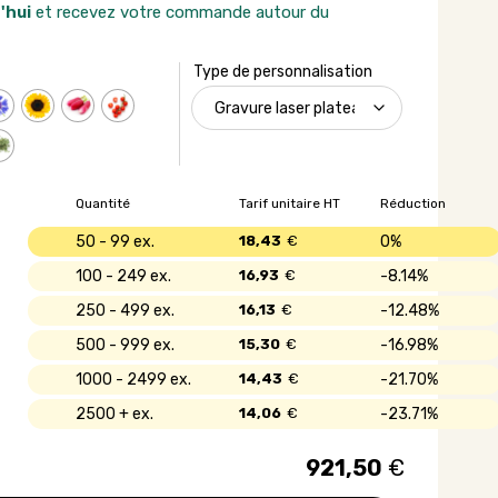
'hui
et recevez votre commande autour du
Type de personnalisation
Quantité
Tarif unitaire HT
Réduction
50 - 99
18,43
€
0%
100 - 249
16,93
€
8.14%
250 - 499
16,13
€
12.48%
500 - 999
15,30
€
16.98%
1000 - 2499
14,43
€
21.70%
2500 +
14,06
€
23.71%
921,50
€