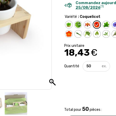
Commandez aujourd
(1)
25/08/2026
Variété
: Coquelicot
18,43
€
quantité
de
Mini
jardinière
aromatiques
à
offrir
50
Total pour
pièces :