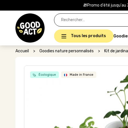
🎁Promo d'été jusqu'au 
Rechercher :
Tous les produits
Goodie
Accueil
>
Goodies nature personnalisés
>
Kit de jardin
Écologique
Made in France