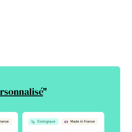
ersonnalisé
"
rance
Écologique
Made in France
Écol