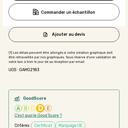
Commander un échantillon
Ajouter au devis
UGS : GAMO2183
GoodScore
D
A
B
C
E
C’est quoi le Good Score ?
Critères :
Certificat
Marquage UE