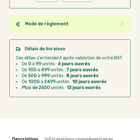
Mode de règlement
Quel que soit le mode de règlement, vous pouvez
passer commande en ligne sur Good Act.
Paiement CB :
paiement sécurisé par carte
Délais de livraison
bancaire
Ces délais s'entendent après validation de votre BAT.
Virement bancaire :
règlement sur facture
De
0
à
99
unités :
6 jours ouvrés
après la commande
De
100
à
499
unités :
7 jours ouvrés
De
500
à
999
unités :
8 jours ouvrés
Chorus Pro :
règlement par mandat
De
1000
à
2499
unités :
10 jours ouvrés
administratif après la commande
Plus de 2500
unités :
13 jours ouvrés
Description
Informations complémentaires