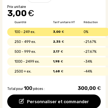
Pochette
étanche
3,00
€
pour
téléphone
avec
Quantité
Tarif unitaire HT
Réduction
cordon
IPX6
100 - 249
3,00
€
0%
250 - 499
2,35
€
21.67%
500 - 999
2,17
€
27.67%
1000 - 2499
1,98
€
34%
2500 +
1,68
€
44%
100
300,00
€
Total pour
pièces :
Personnaliser et commander