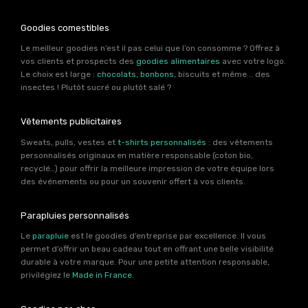
Goodies comestibles
Le meilleur goodies n’est il pas celui que l’on consomme ? Offrez à
vos clients et prospects des
goodies alimentaires
avec votre logo.
Le choix est large :
chocolats
,
bonbons
, biscuits et même .. des
insectes ! Plutôt sucré ou plutôt salé ?
Vêtements publicitaires
Sweats, pulls, vestes et
t-shirts personnalisés
: des vêtements
personnalisés originaux en matière responsable (coton bio,
recyclé…) pour offrir la meilleure impression de votre équipe lors
des événements ou pour un souvenir offert à vos clients.
Parapluies personnalisés
Le
parapluie
est le goodies d’entreprise par excellence. Il vous
permet d’offrir un beau cadeau tout en offrant une belle visibilité
durable à votre marque. Pour une petite attention responsable,
privilégiez le
Made in France
.