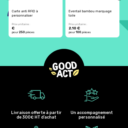
Carte anti RFID à
Eventail bambou marquage
C
personnaliser
toile
é
Prix unitaire :
Prix unitaire :
Pr
€
2.10 €
250
100
pour
pièces
pour
pièces
p
Livraison offerte à partir
Un accompagnement
de 300€ HT d’achat
personnalisé