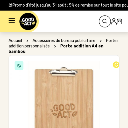
🎁Promo d'été jusqu'au 31 août : 5% de remise sur tout le site
Rechercher :
Accueil
>
Accessoires de bureau publicitaire
>
Portes
addition personnalisés
>
Porte addition A4 en
bambou
C