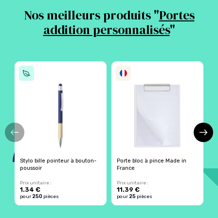
Nos meilleurs produits "
Portes
addition personnalisés
"
Stylo bille pointeur à bouton-
Porte bloc à pince Made in
P
poussoir
France
Prix unitaire :
Prix unitaire :
Pr
1.34 €
11.39 €
1
250
25
pour
pièces
pour
pièces
p