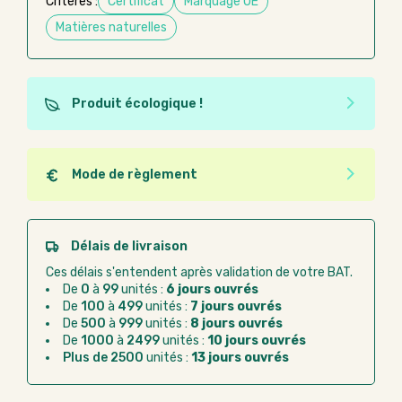
Critères :
Certificat
Marquage UE
Matières naturelles
Produit écologique !
Ce produit est éco-conçu, il a été fabriqué à partir de
matériaux recyclés ou recyclables. Ces produits
peuvent plus facilement obtenir une seconde vie
Mode de règlement
après utilisation. L'origine de fabrication du produit
Quel que soit le mode de règlement, vous pouvez
n'entre pas dans les critères d'éco-conception.
passer commande en ligne sur Good Act.
Paiement CB :
paiement sécurisé par carte
Délais de livraison
bancaire
Ces délais s'entendent après validation de votre BAT.
Virement bancaire :
règlement sur facture
De
0
à
99
unités :
6 jours ouvrés
après la commande
De
100
à
499
unités :
7 jours ouvrés
De
500
à
999
unités :
8 jours ouvrés
Chorus Pro :
règlement par mandat
De
1000
à
2499
unités :
10 jours ouvrés
administratif après la commande
Plus de 2500
unités :
13 jours ouvrés