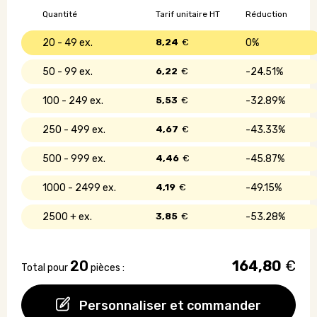
bambou
Quantité
Tarif unitaire HT
Réduction
20 - 49
8,24
€
0%
50 - 99
6,22
€
24.51%
100 - 249
5,53
€
32.89%
250 - 499
4,67
€
43.33%
500 - 999
4,46
€
45.87%
1000 - 2499
4,19
€
49.15%
2500 +
3,85
€
53.28%
20
164,80
€
Total pour
pièces :
Personnaliser et commander