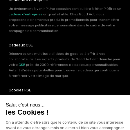
Un événement à venir ? Une occasion particulière à fêter ? Offrez un
cadeau d’entreprise
original et utile. Chez Good Act, nous
proposons de nombreux produits promotionnels pour transmettre
votre message publicitaire personnalisé dans le cadre de votre
campagne de communication.
Cadeaux CSE
Découvrez une multitude d’idées de goodies à offrir à vos
collaborateurs. Les experts produits de Good Act ont déniché pour
votre
CSE
près de 2000 références de cadeaux personnalisables.
Autant d’idées potentielles pour trouver le cadeau qui contribuera
à renforcer votre image de marque.
Goodies RSE
Vous souhaitez communiquer en accord avec vos valeurs ? Ca
tombe bien ! Un grand nombre de produits présents sur Good Act
sont fabriqués en France et en Europe.
Notre sélection RSE
vous
permet de trouver un goodies parfait pour votre campagne de
communication. Des produits fabriqués avec amour dans de
bonnes conditions et un impact limité sur la planête.