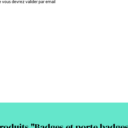
ue vous devrez valider par email
roduits "
Badges et porte badges