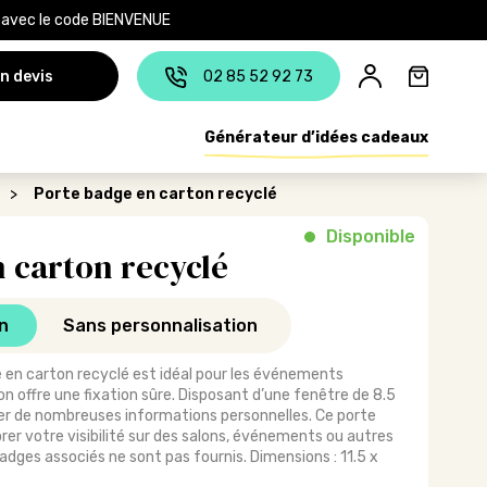
e avec le code BIENVENUE
n devis
02 85 52 92 73
Générateur d’idées cadeaux
>
Porte badge en carton recyclé
Disponible
 carton recyclé
n
Sans personnalisation
 en carton recyclé est idéal pour les événements
ion offre une fixation sûre. Disposant d’une fenêtre de 8.5
icher de nombreuses informations personnelles. Ce porte
er votre visibilité sur des salons, événements ou autres
dges associés ne sont pas fournis. Dimensions : 11.5 x