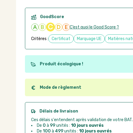
GoodScore
C
A
B
D
E
C’est quoi le Good Score ?
Critères :
Certificat
Marquage UE
Matières nat
Produit écologique !
Ce produit est éco-conçu, il a été fabriqué à partir d
recyclables. Ces produits peuvent plus facilement ob
utilisation. L'origine de fabrication du produit n'entre
Mode de règlement
conception.
Quel que soit le mode de règlement, vous pouvez pas
Good Act.
Paiement CB :
paiement sécurisé par carte banc
Délais de livraison
Virement bancaire :
règlement sur facture apr
Ces délais s'entendent après validation de votre BAT.
Chorus Pro :
règlement par mandat administrat
De
0
à
99
unités :
10 jours ouvrés
De
100
à
499
unités :
10 jours ouvrés