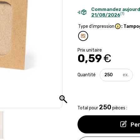
Commandez aujourd
(1)
21/08/2026
Type d'impression
: Tampo
0,59
€
quantité
de
Porte
badge
en
carton
250
recyclé
Total pour
pièces :
Per