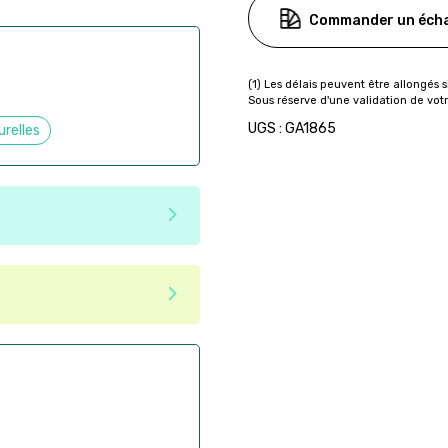
Commander un écha
UGS : GA1865
urelles
e matériaux recyclés ou
tenir une seconde vie après
 pas dans les critères d'éco-
ser commande en ligne sur
aire
ès la commande
if après la commande