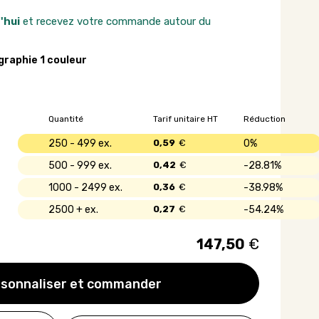
'hui
et recevez votre commande autour du
graphie 1 couleur
Quantité
Tarif unitaire HT
Réduction
250 - 499
0,59
€
0%
500 - 999
0,42
€
28.81%
1000 - 2499
0,36
€
38.98%
2500 +
0,27
€
54.24%
147,50
€
sonnaliser et commander