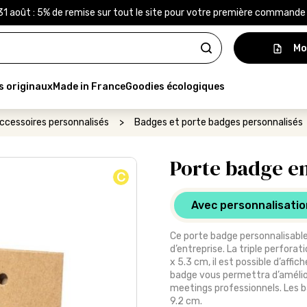
31 août : 5% de remise sur tout le site pour votre première command
Mo
s originaux
Made in France
Goodies écologiques
ccessoires personnalisés
>
Badges et porte badges personnalisés
Porte badge en
C
Avec personnalisatio
Ce porte badge personnalisable
d’entreprise. La triple perforat
x 5.3 cm, il est possible d’aff
badge vous permettra d’amélior
meetings professionnels. Les ba
9.2 cm.