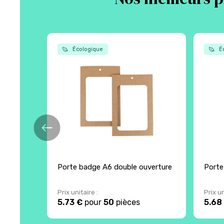
Écologique
Éc
Porte badge A6 double ouverture
Porte
Prix unitaire :
Prix un
5.73 €
pour
50
pièces
5.68