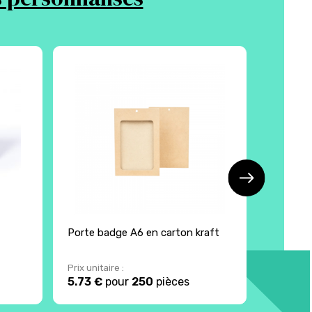
Made 
Porte badge A6 en carton kraft
Porte b
enseme
Prix unitaire :
Prix unita
5.73 €
pour
250
pièces
4.75 €