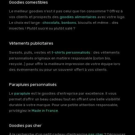
Goodies comestibles
Le meilleur goodies n’est il pas celui que l’on consomme ? Offrez à
vos clients et prospects des
goodies alimentaires
avec votre logo.
Le choix est large :
chocolats
,
bonbons
, biscuits et même .. des
insectes ! Plutôt sucré ou plutôt salé ?
Vêtements publicitaires
Sweats, pulls, vestes et
t-shirts personnalisés
: des vêtements
personnalisés originaux en matière responsable (coton bio,
recyclé…) pour offrir la meilleure impression de votre équipe lors
des événements ou pour un souvenir offert à vos clients.
Parapluies personnalisés
Le
parapluie
est le goodies d’entreprise par excellence. Il vous
permet d’offrir un beau cadeau tout en offrant une belle visibilité
durable à votre marque. Pour une petite attention responsable,
privilégiez le
Made in France
.
Goodies pas cher
À la recherche d’un petit cadeau d’entreprise
pas cher
? Découvrez