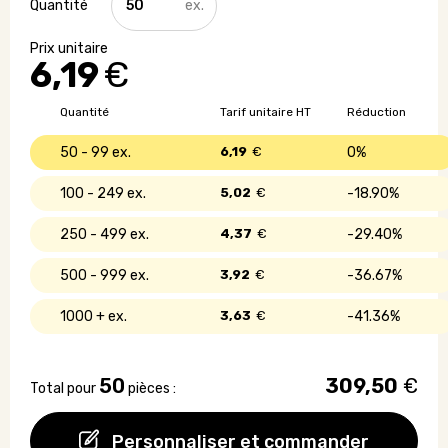
de
Porte
carte
6,19
€
Made
in
France
Quantité
Tarif unitaire HT
Réduction
en
matière
50 - 99
6,19
€
0%
végétale
100 - 249
5,02
€
18.90%
250 - 499
4,37
€
29.40%
500 - 999
3,92
€
36.67%
1000 +
3,63
€
41.36%
50
309,50
€
Total pour
pièces :
Personnaliser et commander