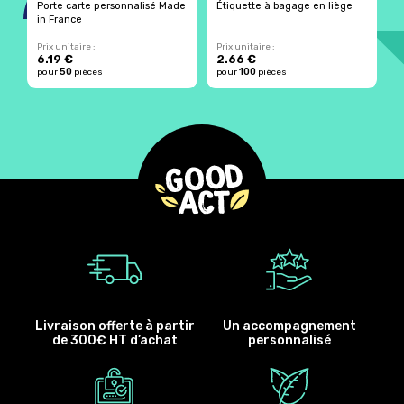
Porte carte personnalisé Made
Étiquette à bagage en liège
P
in France
p
Prix unitaire :
Prix unitaire :
Pr
6.19 €
2.66 €
2
50
100
pour
pièces
pour
pièces
p
Livraison offerte à partir
Un accompagnement
de 300€ HT d’achat
personnalisé