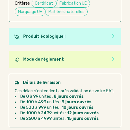
Critères :
Certificat
Fabrication UE
Marquage UE
Matières naturelles
Produit écologique !
Ce produit est éco-conçu, il a été fabriqué à partir de
matériaux recyclés ou recyclables. Ces produits
peuvent plus facilement obtenir une seconde vie
Mode de règlement
après utilisation. L'origine de fabrication du produit
Quel que soit le mode de règlement, vous pouvez
n'entre pas dans les critères d'éco-conception.
passer commande en ligne sur Good Act.
Paiement CB :
paiement sécurisé par carte
Délais de livraison
bancaire
Ces délais s'entendent après validation de votre BAT.
Virement bancaire :
règlement sur facture
De
0
à
99
unités :
8 jours ouvrés
après la commande
De
100
à
499
unités :
9 jours ouvrés
De
500
à
999
unités :
10 jours ouvrés
Chorus Pro :
règlement par mandat
De
1000
à
2499
unités :
12 jours ouvrés
administratif après la commande
De
2500
à
4999
unités :
15 jours ouvrés