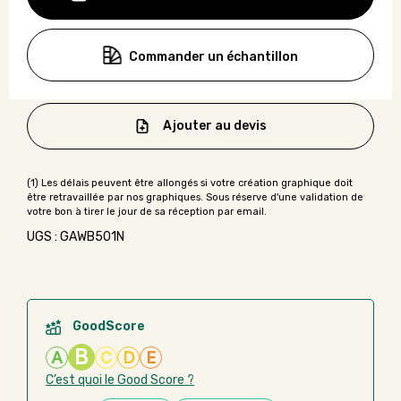
Commander un échantillon
Ajouter au devis
UGS : GAWB501N
GoodScore
B
A
C
D
E
C’est quoi le Good Score ?