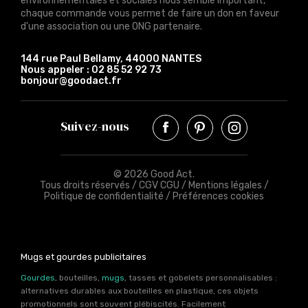
environnementales et sociales nous semble important,
chaque commande vous permet de faire un don en faveur
d'une association ou une ONG partenaire.
144 rue Paul Bellamy, 44000 NANTES
Nous appeler :
02 85 52 92 73
bonjour@goodact.fr
Suivez-nous
© 2026 Good Act.
Tous droits réservés /
CGV CGU
/
Mentions légales
/
Politique de confidentialité
/
Préférences cookies
Mugs et gourdes publicitaires
Gourdes
, bouteilles,
mugs
, tasses et gobelets personnalisables :
alternatives durables aux bouteilles en plastique, ces objets
promotionnels sont souvent plébiscités. Facilement