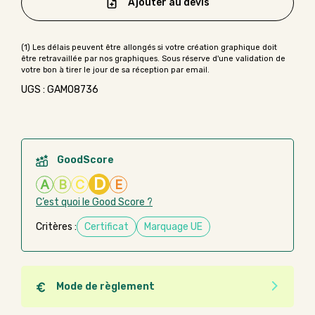
Ajouter au devis
UGS : GAMO8736
GoodScore
D
A
B
C
E
C’est quoi le Good Score ?
Critères :
Certificat
Marquage UE
Mode de règlement
Quel que soit le mode de règlement, vous pouvez