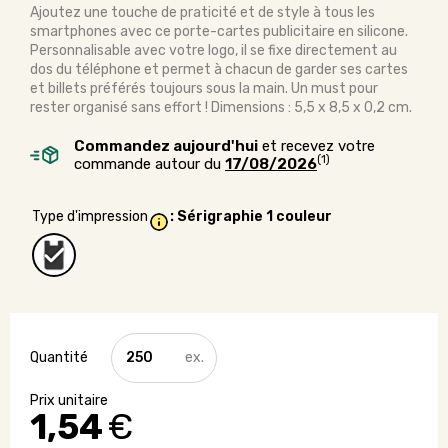
Ajoutez une touche de praticité et de style à tous les
smartphones avec ce porte-cartes publicitaire en silicone.
Personnalisable avec votre logo, il se fixe directement au
dos du téléphone et permet à chacun de garder ses cartes
et billets préférés toujours sous la main. Un must pour
rester organisé sans effort ! Dimensions : 5,5 x 8,5 x 0,2 cm.
Commandez aujourd'hui
et recevez votre
(1)
commande autour du
17/08/2026
Type d'impression
: Sérigraphie 1 couleur
quantité
de
Porte-
cartes
1,54
€
en
silicone