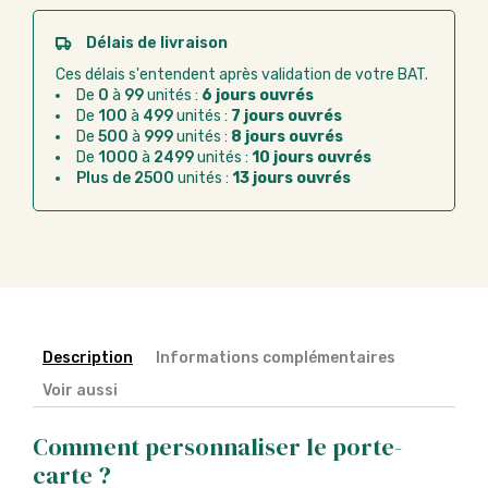
passer commande en ligne sur Good Act.
Paiement CB :
paiement sécurisé par carte
Délais de livraison
bancaire
Ces délais s'entendent après validation de votre BAT.
Virement bancaire :
règlement sur facture
De
0
à
99
unités :
6 jours ouvrés
après la commande
De
100
à
499
unités :
7 jours ouvrés
De
500
à
999
unités :
8 jours ouvrés
Chorus Pro :
règlement par mandat
De
1000
à
2499
unités :
10 jours ouvrés
administratif après la commande
Plus de 2500
unités :
13 jours ouvrés
Description
Informations complémentaires
Voir aussi
Comment personnaliser le porte-
carte ?