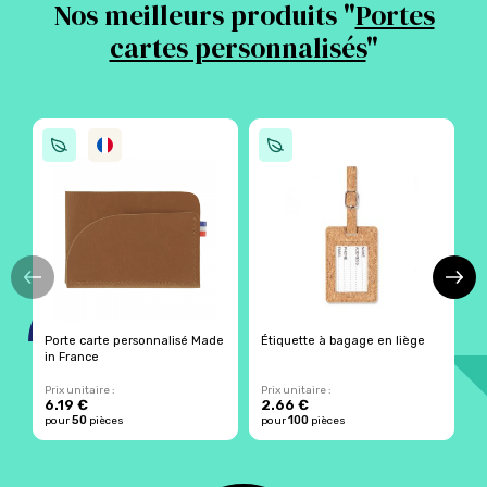
Nos meilleurs produits "
Portes
cartes personnalisés
"
Porte carte personnalisé Made
Étiquette à bagage en liège
P
in France
p
Prix unitaire :
Prix unitaire :
Pr
6.19 €
2.66 €
2
50
100
pour
pièces
pour
pièces
p