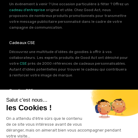
Un événement à venir ? Une occasion particulière à fêter ? Offrez un
cadeau d’entreprise
original et utile. Chez Good Act, nous
proposons de nombreux produits promotionnels pour transmettre
votre message publicitaire personnalisé dans le cadre de votre
campagne de communication.
Cadeaux CSE
Découvrez une multitude d’idées de goodies à offrir à vos
collaborateurs. Les experts produits de Good Act ont déniché pour
votre
CSE
près de 2000 références de cadeaux personnalisables.
Autant d’idées potentielles pour trouver le cadeau qui contribuera
à renforcer votre image de marque.
Goodies RSE
Vous souhaitez communiquer en accord avec vos valeurs ? Ca
tombe bien ! Un grand nombre de produits présents sur Good Act
sont fabriqués en France et en Europe.
Notre sélection RSE
vous
permet de trouver un goodies parfait pour votre campagne de
communication. Des produits fabriqués avec amour dans de
bonnes conditions et un impact limité sur la planête.