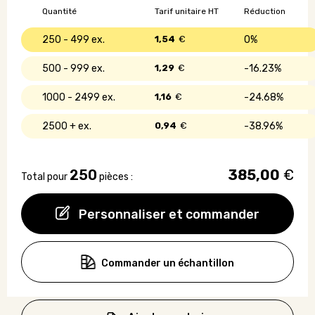
avec
Quantité
Tarif unitaire HT
Réduction
ruban
adhésif
250 - 499
1,54
€
0%
500 - 999
1,29
€
16.23%
1000 - 2499
1,16
€
24.68%
2500 +
0,94
€
38.96%
250
385,00
€
Total pour
pièces :
Personnaliser et commander
Commander un échantillon