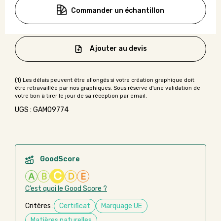
Commander un échantillon
Ajouter au devis
UGS : GAMO9774
GoodScore
C
A
B
D
E
C’est quoi le Good Score ?
Critères :
Certificat
Marquage UE
Matières naturelles