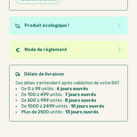
Produit écologique !
Ce produit est éco-conçu, il a été fabriqué à partir de
matériaux recyclés ou recyclables. Ces produits
peuvent plus facilement obtenir une seconde vie
Mode de règlement
après utilisation. L'origine de fabrication du produit
Quel que soit le mode de règlement, vous pouvez
n'entre pas dans les critères d'éco-conception.
passer commande en ligne sur Good Act.
Paiement CB :
paiement sécurisé par carte
Délais de livraison
bancaire
Ces délais s'entendent après validation de votre BAT.
Virement bancaire :
règlement sur facture
De
0
à
99
unités :
6 jours ouvrés
après la commande
De
100
à
499
unités :
7 jours ouvrés
De
500
à
999
unités :
8 jours ouvrés
Chorus Pro :
règlement par mandat
De
1000
à
2499
unités :
10 jours ouvrés
administratif après la commande
Plus de 2500
unités :
13 jours ouvrés