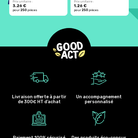
Prix unitaire :
Prix unitaire :
Pr
3.26 €
1.26 €
7
250
250
pour
pièces
pour
pièces
p
Livraison offerte à partir
Un accompagnement
de 300€ HT d’achat
personnalisé
Paiement 100% sécurisé
Des produits éco-conçus