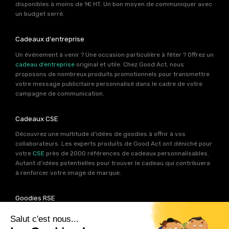
disponibles à moins de 1€ HT. Un bon moyen de communiquer avec
un budget serré.
Cadeaux d'entreprise
Un événement à venir ? Une occasion particulière à fêter ? Offrez un
cadeau d’entreprise
original et utile. Chez Good Act, nous
proposons de nombreux produits promotionnels pour transmettre
votre message publicitaire personnalisé dans le cadre de votre
campagne de communication.
Cadeaux CSE
Découvrez une multitude d’idées de goodies à offrir à vos
collaborateurs. Les experts produits de Good Act ont déniché pour
votre
CSE
près de 2000 références de cadeaux personnalisables.
Autant d’idées potentielles pour trouver le cadeau qui contribuera
à renforcer votre image de marque.
Goodies RSE
Vous souhaitez communiquer en accord avec vos valeurs ? Ca
tombe bien ! Un grand nombre de produits présents sur Good Act