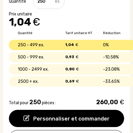
de
Porte-
clés
1,04
€
rectangulaire
en
bois
Quantité
Tarif unitaire HT
Réduction
250 - 499
1,04
€
0%
500 - 999
0,93
€
10.58%
1000 - 2499
0,80
€
23.08%
2500 +
0,69
€
33.65%
250
260,00
€
Total pour
pièces :
Personnaliser et commander