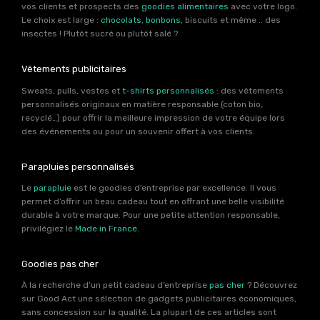
vos clients et prospects des
goodies alimentaires
avec votre logo.
Le choix est large :
chocolats
,
bonbons
, biscuits et même .. des
insectes ! Plutôt sucré ou plutôt salé ?
Vêtements publicitaires
Sweats, pulls, vestes et
t-shirts personnalisés
: des vêtements
personnalisés originaux en matière responsable (coton bio,
recyclé…) pour offrir la meilleure impression de votre équipe lors
des événements ou pour un souvenir offert à vos clients.
Parapluies personnalisés
Le
parapluie
est le goodies d’entreprise par excellence. Il vous
permet d’offrir un beau cadeau tout en offrant une belle visibilité
durable à votre marque. Pour une petite attention responsable,
privilégiez le
Made in France
.
Goodies pas cher
À la recherche d’un petit cadeau d’entreprise
pas cher
? Découvrez
sur Good Act une sélection de gadgets publicitaires économiques,
sans concession sur la qualité. La plupart de ces articles sont