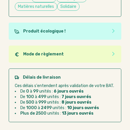
Matières naturelles
Solidaire
Produit écologique !
Ce produit est éco-conçu, il a été fabriqué à partir de
matériaux recyclés ou recyclables. Ces produits
peuvent plus facilement obtenir une seconde vie
Mode de règlement
après utilisation. L'origine de fabrication du produit
Quel que soit le mode de règlement, vous pouvez
n'entre pas dans les critères d'éco-conception.
passer commande en ligne sur Good Act.
Paiement CB :
paiement sécurisé par carte
Délais de livraison
bancaire
Ces délais s'entendent après validation de votre BAT.
Virement bancaire :
règlement sur facture
De
0
à
99
unités :
6 jours ouvrés
après la commande
De
100
à
499
unités :
7 jours ouvrés
De
500
à
999
unités :
8 jours ouvrés
Chorus Pro :
règlement par mandat
De
1000
à
2499
unités :
10 jours ouvrés
administratif après la commande
Plus de 2500
unités :
13 jours ouvrés