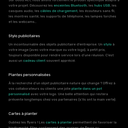
votre projet. Découvrez les
enceintes Bluetooth
, les
hubs USB
, les
casques audio, les
câbles de chargement
, les écouteurs sans fil,
les montres santé, les supports de téléphone, les lampes torches
et les webcams…
Stylo publicitaires
Un incontournable des objets publicitaire d’entreprise. Un
stylo
à
votre image (avec votre marque ou votre logo), à petit prix,
toujours disponible pour rendre service lors d’une réunion. C’est
aussi un
cadeau client
souvent apprécié.
Plantes personnalisées
À la recherche d’un objet publicitaire nature qui change ? Offrez à
vos collaborateurs ou clients une jolie
plante dans un pot
personnalisé
avec votre logo. Une belle attention qui restera
présente longtemps chez vos partenaires (s’ils ont la main verte).
Cartes à planter
Oubliez les flyers ! Les
cartes à planter
permettent de favoriser la
biodiversité. Elles contiennent des graines de fleurs ou