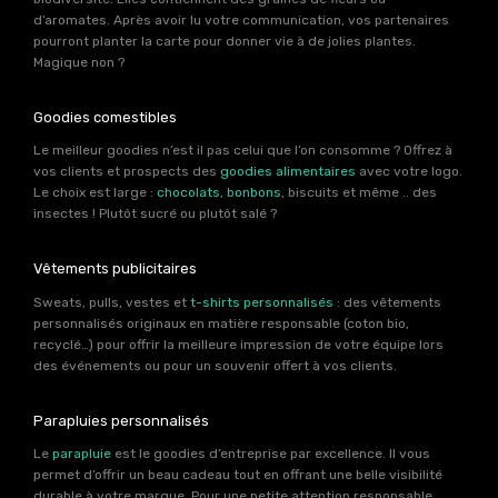
d’aromates. Après avoir lu votre communication, vos partenaires
pourront planter la carte pour donner vie à de jolies plantes.
Magique non ?
Goodies comestibles
Le meilleur goodies n’est il pas celui que l’on consomme ? Offrez à
vos clients et prospects des
goodies alimentaires
avec votre logo.
Le choix est large :
chocolats
,
bonbons
, biscuits et même .. des
insectes ! Plutôt sucré ou plutôt salé ?
Vêtements publicitaires
Sweats, pulls, vestes et
t-shirts personnalisés
: des vêtements
personnalisés originaux en matière responsable (coton bio,
recyclé…) pour offrir la meilleure impression de votre équipe lors
des événements ou pour un souvenir offert à vos clients.
Parapluies personnalisés
Le
parapluie
est le goodies d’entreprise par excellence. Il vous
permet d’offrir un beau cadeau tout en offrant une belle visibilité
durable à votre marque. Pour une petite attention responsable,