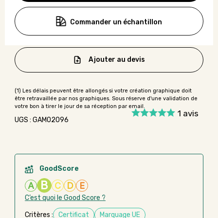
Commander un échantillon
Ajouter au devis
1
avis
UGS : GAMO2096
GoodScore
B
A
C
D
E
C’est quoi le Good Score ?
Critères :
Certificat
Marquage UE