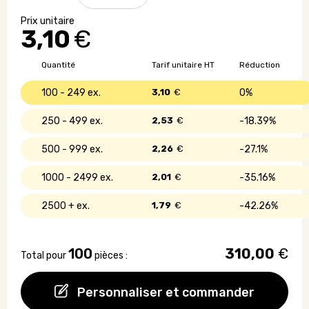
Sac
à
3,10
€
dos
100%
coton
Quantité
Tarif unitaire HT
Réduction
équitable
100 - 249
3,10
€
0%
250 - 499
2,53
€
18.39%
500 - 999
2,26
€
27.1%
1000 - 2499
2,01
€
35.16%
2500 +
1,79
€
42.26%
100
310,00
€
Total pour
pièces :
Personnaliser et commander