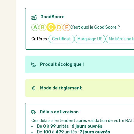
GoodScore
C
A
B
D
E
C’est quoi le Good Score ?
Critères :
Certificat
Marquage UE
Matières nat
Produit écologique !
Ce produit est éco-conçu, il a été fabriqué à partir d
recyclables. Ces produits peuvent plus facilement ob
utilisation. L'origine de fabrication du produit n'entre
Mode de règlement
conception.
Quel que soit le mode de règlement, vous pouvez pas
Good Act.
Paiement CB :
paiement sécurisé par carte banc
Délais de livraison
Virement bancaire :
règlement sur facture apr
Ces délais s'entendent après validation de votre BAT.
Chorus Pro :
règlement par mandat administrat
De
0
à
99
unités :
6 jours ouvrés
De
100
à
499
unités :
7 jours ouvrés