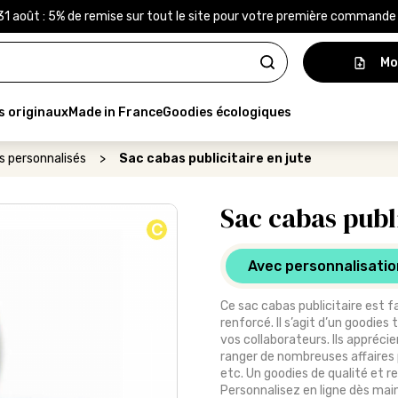
31 août : 5% de remise sur tout le site pour votre première command
Mo
s originaux
Made in France
Goodies écologiques
s personnalisés
>
Sac cabas publicitaire en jute
Sac cabas publi
C
Avec personnalisatio
Ce sac cabas publicitaire est f
renforcé. Il s’agit d’un goodies 
vos collaborateurs. Ils appréci
ranger de nombreuses affaires 
etc. Un goodies de qualité et r
Personnalisez en ligne dès mai