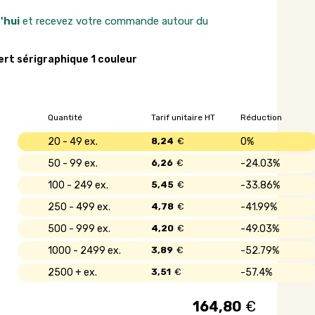
'hui
et recevez votre commande autour du
ert sérigraphique 1 couleur
Quantité
Tarif unitaire HT
Réduction
20 - 49
8,24
€
0%
50 - 99
6,26
€
24.03%
100 - 249
5,45
€
33.86%
250 - 499
4,78
€
41.99%
500 - 999
4,20
€
49.03%
1000 - 2499
3,89
€
52.79%
2500 +
3,51
€
57.4%
164,80
€