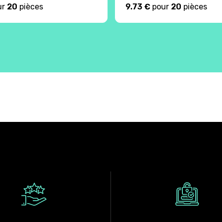
ur
20
pièces
9.73 €
pour
20
pièces