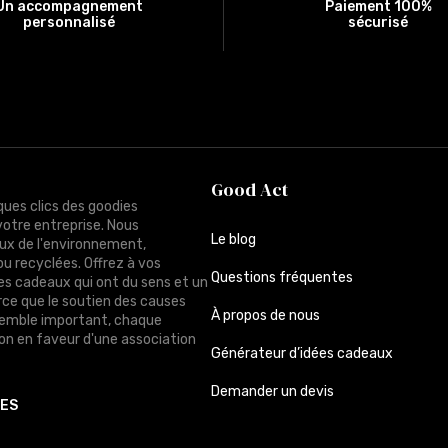
Un accompagnement
Paiement 100%
personnalisé
sécurisé
Good Act
ques clics des goodies
votre entreprise. Nous
Le blog
ux de l'environnement,
ou recyclées. Offrez à vos
Questions fréquentes
des cadeaux qui ont du sens et un
rce que le soutien des causes
À propos de nous
semble important, chaque
n en faveur d'une association
Générateur d’idées cadeaux
Demander un devis
TES