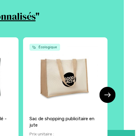
nnalisés
"
Écologique
Écol
lé -
Sac de shopping publicitaire en
Sac élég
jute
Prix unitaire :
Prix unita