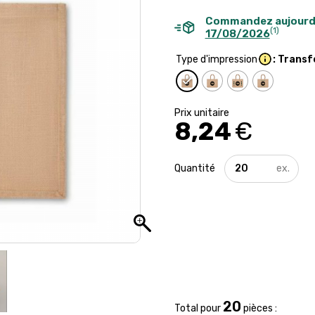
Commandez aujourd
(1)
17/08/2026
Type d'impression
: Transf
8,24
€
quantité
de
Sac
cabas
publicitaire
en
jute
20
Total pour
pièces :