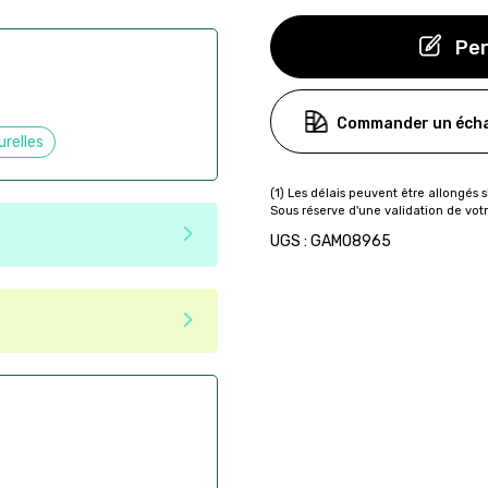
Per
Commander un écha
urelles
UGS : GAMO8965
e matériaux recyclés ou
tenir une seconde vie après
 pas dans les critères d'éco-
ser commande en ligne sur
aire
ès la commande
if après la commande