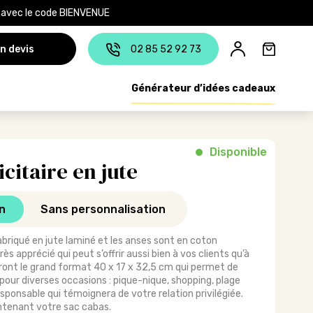
e avec le code BIENVENUE
n devis
02 85 52 92 73
Générateur d’idées cadeaux
Disponible
citaire en jute
n
Sans personnalisation
abriqué en jute laminé et les anses sont en coton
très apprécié qui peut s’offrir aussi bien à vos clients qu’à
eront le grand format 40 x 17 x 32,5 cm qui permet de
pour diverses occasions : pique-nique, shopping, plage
esponsable qui témoignera de votre relation privilégiée.
ntenant votre sac cabas.