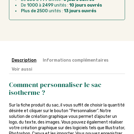
Chorus Pro :
règlement par mandat
De
1000
à
2499
unités :
10 jours ouvrés
administratif après la commande
Plus de 2500
unités :
13 jours ouvrés
Description
Informations complémentaires
Voir aussi
Comment personnaliser le sac
isotherme ?
Sur la fiche produit du sac, il vous suffit de choisir la quantité
désirée et cliquer sur le bouton “Personnaliser”. Notre
solution de création graphique vous permet d’ajouter un
logo, du texte, des images. Vous pouvez également réaliser
votre création graphique sur des logiciels tels que Illustrator,
Photoshop, Canva et les importer. Vous pouvez enregistrer