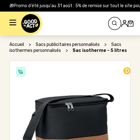
🎁Promo d'été jusqu'au 31 août : 5% de remise sur tout le site
Rechercher :
Accueil
>
Sacs publicitaires personnalisés
>
Sacs
isothermes personnalisés
>
Sac isotherme – 5 litres
D