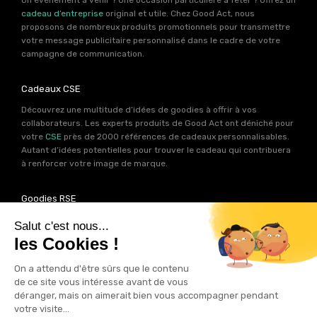
cadeau d’entreprise
original et utile. Chez Good Act, nous
proposons de nombreux produits promotionnels pour transmettre
votre message publicitaire personnalisé dans le cadre de votre
campagne de communication.
Cadeaux CSE
Découvrez une multitude d’idées de goodies à offrir à vos
collaborateurs. Les experts produits de Good Act ont déniché pour
votre
CSE
près de 2000 références de cadeaux personnalisables.
Autant d’idées potentielles pour trouver le cadeau qui contribuera
à renforcer votre image de marque.
Goodies RSE
Vous souhaitez communiquer en accord avec vos valeurs ? Ca
tombe bien ! Un grand nombre de produits présents sur Good Act
sont fabriqués en France et en Europe.
Notre sélection RSE
vous
permet de trouver un goodies parfait pour votre campagne de
communication. Des produits fabriqués avec amour dans de
bonnes conditions et un impact limité sur la planête.