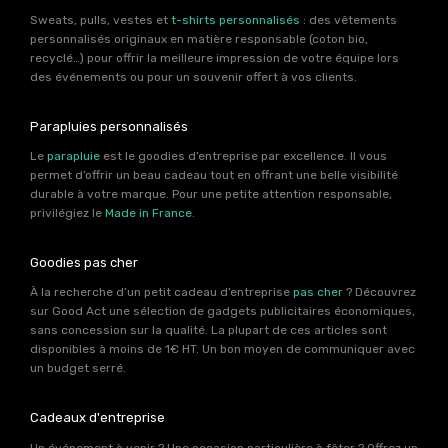
Sweats, pulls, vestes et
t-shirts personnalisés
: des vêtements
personnalisés originaux en matière responsable (coton bio,
recyclé…) pour offrir la meilleure impression de votre équipe lors
des événements ou pour un souvenir offert à vos clients.
Parapluies personnalisés
Le
parapluie
est le goodies d’entreprise par excellence. Il vous
permet d’offrir un beau cadeau tout en offrant une belle visibilité
durable à votre marque. Pour une petite attention responsable,
privilégiez le
Made in France
.
Goodies pas cher
À la recherche d’un petit cadeau d’entreprise
pas cher
? Découvrez
sur Good Act une sélection de gadgets publicitaires économiques,
sans concession sur la qualité. La plupart de ces articles sont
disponibles à moins de 1€ HT. Un bon moyen de communiquer avec
un budget serré.
Cadeaux d'entreprise
Un événement à venir ? Une occasion particulière à fêter ? Offrez un