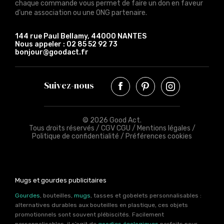
chaque commande vous permet de faire un don en faveur
d'une association ou une ONG partenaire.
144 rue Paul Bellamy, 44000 NANTES
Nous appeler :
02 85 52 92 73
bonjour@goodact.fr
Suivez-nous
© 2026 Good Act.
Tous droits réservés /
CGV CGU
/
Mentions légales
/
Politique de confidentialité
/
Préférences cookies
Mugs et gourdes publicitaires
Gourdes
, bouteilles,
mugs
, tasses et gobelets personnalisables :
alternatives durables aux bouteilles en plastique, ces objets
promotionnels sont souvent plébiscités. Facilement
personnalisables, il s’agit de
goodies écologiques
parfaits pour