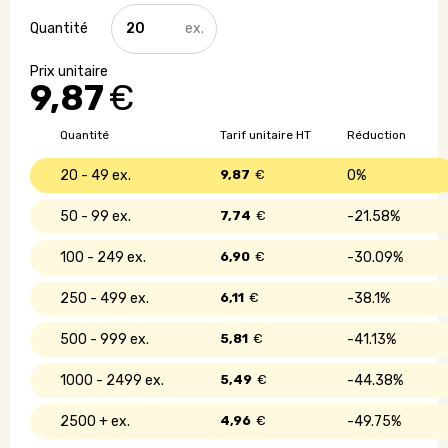
quantité
de
Sac
isotherme
9,87
€
-
5
litres
Quantité
Tarif unitaire HT
Réduction
20 - 49
9,87
€
0%
50 - 99
7,74
€
21.58%
100 - 249
6,90
€
30.09%
250 - 499
6,11
€
38.1%
500 - 999
5,81
€
41.13%
1000 - 2499
5,49
€
44.38%
2500 +
4,96
€
49.75%