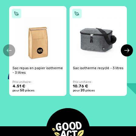
Sac repas en papier isotherme
Sac isotherme recyclé - 3 litres
S
- 3 litres
g
Prix unitaire :
Prix unitaire :
Pr
4.51 €
10.76 €
2
50
20
pour
pièces
pour
pièces
p