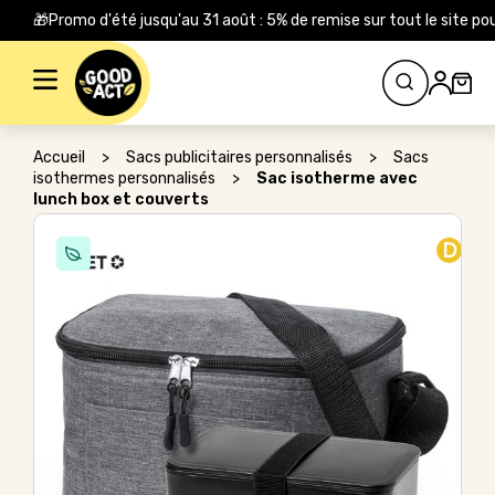
🎁Promo d'été jusqu'au 31 août : 5% de remise sur tout le site
Rechercher :
Accueil
>
Sacs publicitaires personnalisés
>
Sacs
isothermes personnalisés
>
Sac isotherme avec
lunch box et couverts
D