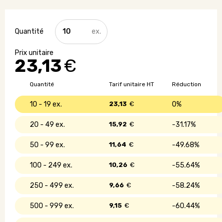
quantité
de
Sac
isotherme
23,13
€
avec
lunch
box
Quantité
Tarif unitaire HT
Réduction
et
couverts
10 - 19
23,13
€
0%
20 - 49
15,92
€
31.17%
50 - 99
11,64
€
49.68%
100 - 249
10,26
€
55.64%
250 - 499
9,66
€
58.24%
500 - 999
9,15
€
60.44%