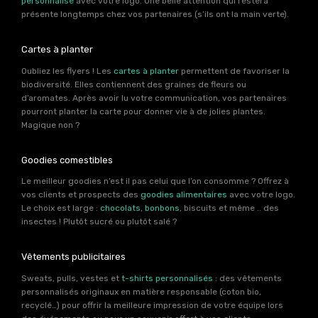
personnalisé
avec votre logo. Une belle attention qui restera
présente longtemps chez vos partenaires (s’ils ont la main verte).
Cartes à planter
Oubliez les flyers ! Les
cartes à planter
permettent de favoriser la
biodiversité. Elles contiennent des graines de fleurs ou
d’aromates. Après avoir lu votre communication, vos partenaires
pourront planter la carte pour donner vie à de jolies plantes.
Magique non ?
Goodies comestibles
Le meilleur goodies n’est il pas celui que l’on consomme ? Offrez à
vos clients et prospects des
goodies alimentaires
avec votre logo.
Le choix est large :
chocolats
,
bonbons
, biscuits et même .. des
insectes ! Plutôt sucré ou plutôt salé ?
Vêtements publicitaires
Sweats, pulls, vestes et
t-shirts personnalisés
: des vêtements
personnalisés originaux en matière responsable (coton bio,
recyclé…) pour offrir la meilleure impression de votre équipe lors