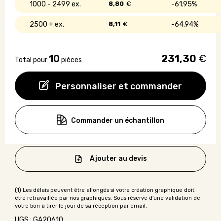
1000 - 2499
8,80
€
61.95%
2500 +
8,11
€
64.94%
10
231,30
€
Total pour
pièces :
Personnaliser et commander
Commander un échantillon
Ajouter au devis
UGS : GA20610