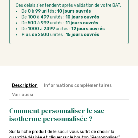
bancaire
Ces délais s'entendent après validation de votre BAT.
Virement bancaire :
règlement sur facture
De
0
à
99
unités :
10 jours ouvrés
après la commande
De
100
à
499
unités :
10 jours ouvrés
De
500
à
999
unités :
11 jours ouvrés
Chorus Pro :
règlement par mandat
De
1000
à
2499
unités :
12 jours ouvrés
administratif après la commande
Plus de 2500
unités :
15 jours ouvrés
Description
Informations complémentaires
Voir aussi
Comment personnaliser le sac
isotherme personnalisée ?
Sur la fiche produit de le sac, il vous suffit de choisir la
quantité désirée et cliquer sur le bouton “Personnaliser”.