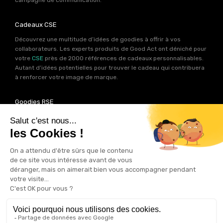
Cadeaux CSE
Découvrez une multitude d’idées de goodies à offrir à vos
collaborateurs. Les experts produits de Good Act ont déniché pour
votre
CSE
près de 2000 références de cadeaux personnalisables.
Autant d’idées potentielles pour trouver le cadeau qui contribuera
à renforcer votre image de marque.
Goodies RSE
Vous souhaitez communiquer en accord avec vos valeurs ? Ca
tombe bien ! Un grand nombre de produits présents sur Good Act
sont fabriqués en France et en Europe.
Notre sélection RSE
vous
permet de trouver un goodies parfait pour votre campagne de
communication. Des produits fabriqués avec amour dans de
bonnes conditions et un impact limité sur la planête.