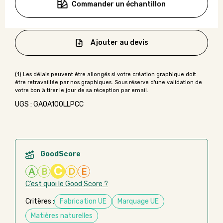
Commander un échantillon
Ajouter au devis
UGS : GAOA100LLPCC
GoodScore
C
A
B
D
E
C’est quoi le Good Score ?
Critères :
Fabrication UE
Marquage UE
Matières naturelles