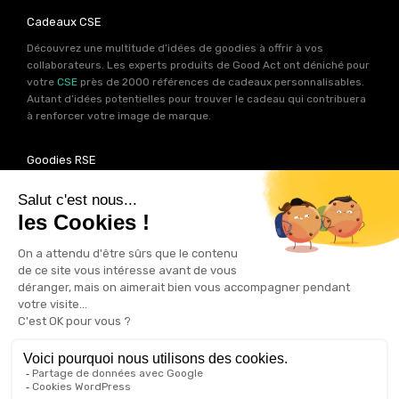
Cadeaux CSE
Découvrez une multitude d’idées de goodies à offrir à vos
collaborateurs. Les experts produits de Good Act ont déniché pour
votre
CSE
près de 2000 références de cadeaux personnalisables.
Autant d’idées potentielles pour trouver le cadeau qui contribuera
à renforcer votre image de marque.
Goodies RSE
Vous souhaitez communiquer en accord avec vos valeurs ? Ca
tombe bien ! Un grand nombre de produits présents sur Good Act
sont fabriqués en France et en Europe.
Notre sélection RSE
vous
permet de trouver un goodies parfait pour votre campagne de
communication. Des produits fabriqués avec amour dans de
bonnes conditions et un impact limité sur la planête.