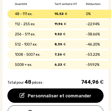
-
Quantité
Tarif unitaire HT
Réduction
Œufs
Pralinés
48 - 111
15,52
€
0%
112 - 255
11,96
€
22.94%
256 - 511
9,52
€
38.66%
512 - 1007
8,35
€
46.20%
1008 - 5007
7,26
€
53.22%
5008 +
6,22
€
59.92%
48
744,96
€
Total pour
pièces :
Personnaliser et commander