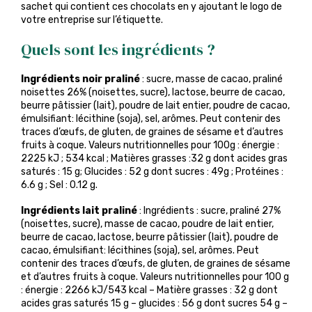
sachet qui contient ces chocolats en y ajoutant le logo de
votre entreprise sur l’étiquette.
Quels sont les ingrédients ?
Ingrédients noir praliné
: sucre, masse de cacao, praliné
noisettes 26% (noisettes, sucre), lactose, beurre de cacao,
beurre pâtissier (lait), poudre de lait entier, poudre de cacao,
émulsifiant: lécithine (soja), sel, arômes. Peut contenir des
traces d’œufs, de gluten, de graines de sésame et d’autres
fruits à coque. Valeurs nutritionnelles pour 100g : énergie :
2225 kJ ; 534 kcal ; Matières grasses :32 g dont acides gras
saturés : 15 g; Glucides : 52 g dont sucres : 49g ; Protéines :
6.6 g ; Sel : 0.12 g.
Ingrédients lait praliné
: Ingrédients : sucre, praliné 27%
(noisettes, sucre), masse de cacao, poudre de lait entier,
beurre de cacao, lactose, beurre pâtissier (lait), poudre de
cacao, émulsifiant: lécithines (soja), sel, arômes. Peut
contenir des traces d’œufs, de gluten, de graines de sésame
et d’autres fruits à coque. Valeurs nutritionnelles pour 100 g
: énergie : 2266 kJ/543 kcal – Matière grasses : 32 g dont
acides gras saturés 15 g – glucides : 56 g dont sucres 54 g –