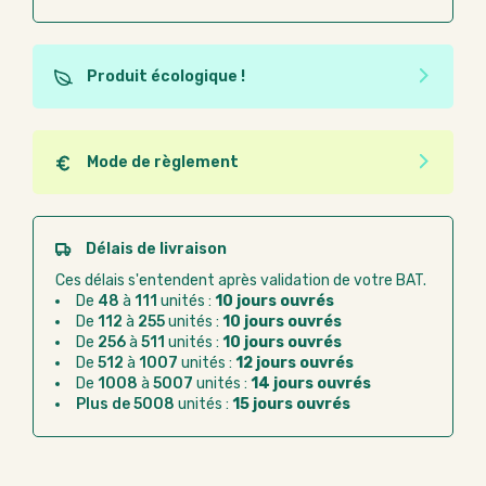
Produit écologique !
Ce produit est éco-conçu, il a été fabriqué à partir de
matériaux recyclés ou recyclables. Ces produits
peuvent plus facilement obtenir une seconde vie
Mode de règlement
après utilisation. L'origine de fabrication du produit
Quel que soit le mode de règlement, vous pouvez
n'entre pas dans les critères d'éco-conception.
passer commande en ligne sur Good Act.
Paiement CB :
paiement sécurisé par carte
Délais de livraison
bancaire
Ces délais s'entendent après validation de votre BAT.
Virement bancaire :
règlement sur facture
De
48
à
111
unités :
10 jours ouvrés
après la commande
De
112
à
255
unités :
10 jours ouvrés
De
256
à
511
unités :
10 jours ouvrés
Chorus Pro :
règlement par mandat
De
512
à
1007
unités :
12 jours ouvrés
administratif après la commande
De
1008
à
5007
unités :
14 jours ouvrés
Plus de 5008
unités :
15 jours ouvrés