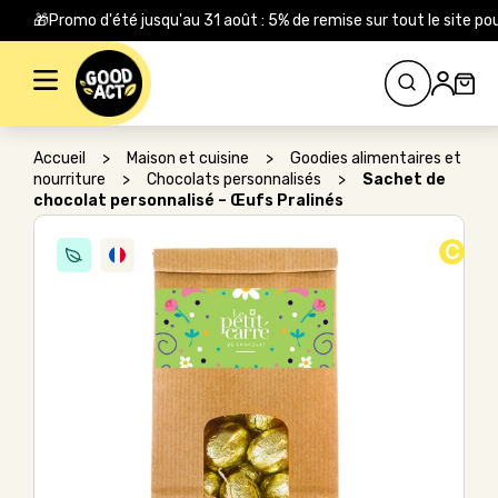
🎁Promo d'été jusqu'au 31 août : 5% de remise sur tout le site
Rechercher :
Accueil
>
Maison et cuisine
>
Goodies alimentaires et
nourriture
>
Chocolats personnalisés
>
Sachet de
chocolat personnalisé – Œufs Pralinés
C