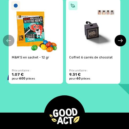
M&M’S en sachet - 12 gr
Coffret 6 carrés de chocolat
C
d
Prix unitaire :
Prix unitaire :
Pr
1.07 €
9.31 €
5
600
60
pour
pièces
pour
pièces
p