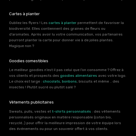
Cartes à planter
Oubliez les flyers ! Les
cartes à planter
permettent de favoriser la
biodiversité. Elles contiennent des graines de fleurs ou
d’aromates. Après avoir lu votre communication, vos partenaires
pourront planter la carte pour donner vie à de jolies plantes.
Magique non ?
Goodies comestibles
Le meilleur goodies n’est il pas celui que l’on consomme ? Offrez à
vos clients et prospects des
goodies alimentaires
avec votre logo.
Le choix est large :
chocolats
,
bonbons
, biscuits et même .. des
insectes ! Plutôt sucré ou plutôt salé ?
Vêtements publicitaires
Sweats, pulls, vestes et
t-shirts personnalisés
: des vêtements
personnalisés originaux en matière responsable (coton bio,
recyclé…) pour offrir la meilleure impression de votre équipe lors
des événements ou pour un souvenir offert à vos clients.