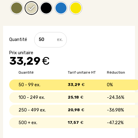
quantité
de
Sacoche
en
33,29
€
coton
bio
-
Quantité
Tarif unitaire HT
Réduction
Made
in
50 - 99
33,29
€
0%
France
100 - 249
25,18
€
24.36%
250 - 499
20,98
€
36.98%
500 +
17,57
€
47.22%