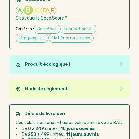
B
A
C
D
E
C’est quoi le Good Score ?
Critères :
Certificat
Fabrication UE
Marquage UE
Matières naturelles
Produit écologique !
Ce produit est éco-conçu, il a été fabriqué à partir de
matériaux recyclés ou recyclables. Ces produits
peuvent plus facilement obtenir une seconde vie
Mode de règlement
après utilisation. L'origine de fabrication du produit
Quel que soit le mode de règlement, vous pouvez
n'entre pas dans les critères d'éco-conception.
passer commande en ligne sur Good Act.
Paiement CB :
paiement sécurisé par carte
Délais de livraison
bancaire
Ces délais s'entendent après validation de votre BAT.
Virement bancaire :
règlement sur facture
De
0
à
249
unités :
10 jours ouvrés
après la commande
De
250
à
499
unités :
11 jours ouvrés