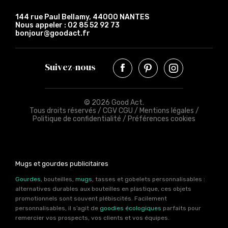
144 rue Paul Bellamy, 44000 NANTES
Nous appeler :
02 85 52 92 73
bonjour@goodact.fr
Suivez-nous
© 2026 Good Act.
Tous droits réservés /
CGV CGU
/
Mentions légales
/
Politique de confidentialité
/
Préférences cookies
Mugs et gourdes publicitaires
Gourdes
, bouteilles,
mugs
, tasses et gobelets personnalisables :
alternatives durables aux bouteilles en plastique, ces objets
promotionnels sont souvent plébiscités. Facilement
personnalisables, il s’agit de
goodies écologiques
parfaits pour
remercier vos prospects, vos clients et vos équipes.