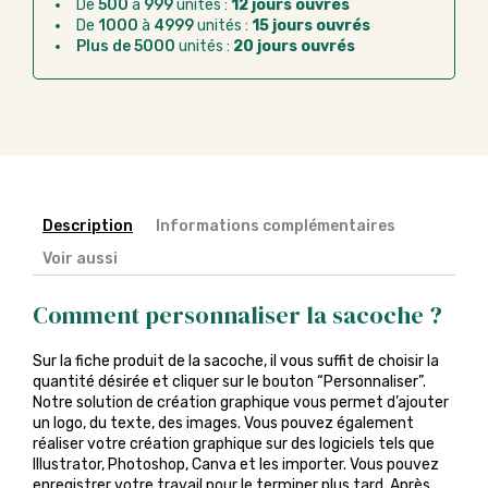
De
500
à
999
unités :
12 jours ouvrés
Chorus Pro :
règlement par mandat
De
1000
à
4999
unités :
15 jours ouvrés
administratif après la commande
Plus de 5000
unités :
20 jours ouvrés
Description
Informations complémentaires
Voir aussi
Comment personnaliser la sacoche ?
Sur la fiche produit de la sacoche, il vous suffit de choisir la
quantité désirée et cliquer sur le bouton “Personnaliser”.
Notre solution de création graphique vous permet d’ajouter
un logo, du texte, des images. Vous pouvez également
réaliser votre création graphique sur des logiciels tels que
Illustrator, Photoshop, Canva et les importer. Vous pouvez
enregistrer votre travail pour le terminer plus tard. Après