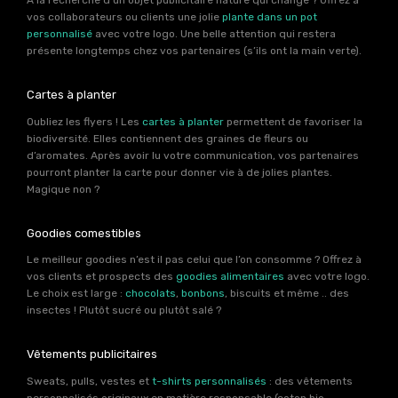
À la recherche d’un objet publicitaire nature qui change ? Offrez à
vos collaborateurs ou clients une jolie
plante dans un pot
personnalisé
avec votre logo. Une belle attention qui restera
présente longtemps chez vos partenaires (s’ils ont la main verte).
Cartes à planter
Oubliez les flyers ! Les
cartes à planter
permettent de favoriser la
biodiversité. Elles contiennent des graines de fleurs ou
d’aromates. Après avoir lu votre communication, vos partenaires
pourront planter la carte pour donner vie à de jolies plantes.
Magique non ?
Goodies comestibles
Le meilleur goodies n’est il pas celui que l’on consomme ? Offrez à
vos clients et prospects des
goodies alimentaires
avec votre logo.
Le choix est large :
chocolats
,
bonbons
, biscuits et même .. des
insectes ! Plutôt sucré ou plutôt salé ?
Vêtements publicitaires
Sweats, pulls, vestes et
t-shirts personnalisés
: des vêtements
personnalisés originaux en matière responsable (coton bio,