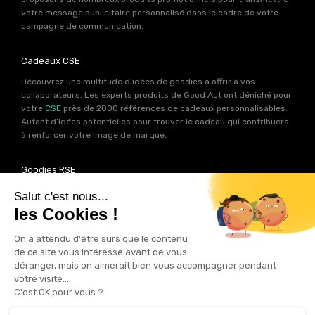
votre message publicitaire personnalisé dans le cadre de votre
campagne de communication.
Cadeaux CSE
Découvrez une multitude d’idées de goodies à offrir à vos
collaborateurs. Les experts produits de Good Act ont déniché pour
votre
CSE
près de 2000 références de cadeaux personnalisables.
Autant d’idées potentielles pour trouver le cadeau qui contribuera
à renforcer votre image de marque.
Goodies RSE
Vous souhaitez communiquer en accord avec vos valeurs ? Ca
tombe bien ! Un grand nombre de produits présents sur Good Act
sont fabriqués en France et en Europe.
Notre sélection RSE
vous
permet de trouver un goodies parfait pour votre campagne de
communication. Des produits fabriqués avec amour dans de
bonnes conditions et un impact limité sur la planête.