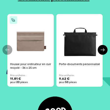
Housse pour ordinateur en cuir
Porte-documents personnalisé
H
recyclé - 36 x 25 cm
f
Prix unitaire :
Prix unitaire :
Pr
11.81 €
9.62 €
9
20
50
pour
pièces
pour
pièces
p