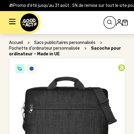
🎁Promo d'été jusqu'au 31 août : 5% de remise sur tout le site
Rechercher :
Accueil
>
Sacs publicitaires personnalisés
>
Pochette d'ordinateur personnalisée
>
Sacoche pour
ordinateur – Made in UE
B