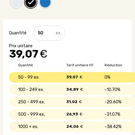
quantité
de
Sacoche
pour
39,07
€
ordinateur
-
Made
Quantité
Tarif unitaire HT
Réduction
in
UE
50 - 99
39,07
€
0%
100 - 249
34,89
€
10.70%
250 - 499
31,02
€
20.60%
500 - 999
26,93
€
31.07%
1000 +
24,06
€
38.42%