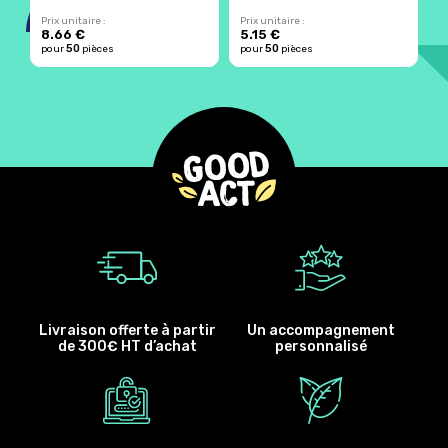
Prix unitaire :
Prix unitaire :
Pr
8.66 €
5.15 €
1
50
50
pour
pièces
pour
pièces
p
Livraison offerte à partir
Un accompagnement
de 300€ HT d’achat
personnalisé