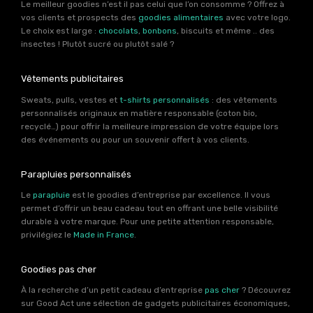
Le meilleur goodies n’est il pas celui que l’on consomme ? Offrez à
vos clients et prospects des
goodies alimentaires
avec votre logo.
Le choix est large :
chocolats
,
bonbons
, biscuits et même .. des
insectes ! Plutôt sucré ou plutôt salé ?
Vêtements publicitaires
Sweats, pulls, vestes et
t-shirts personnalisés
: des vêtements
personnalisés originaux en matière responsable (coton bio,
recyclé…) pour offrir la meilleure impression de votre équipe lors
des événements ou pour un souvenir offert à vos clients.
Parapluies personnalisés
Le
parapluie
est le goodies d’entreprise par excellence. Il vous
permet d’offrir un beau cadeau tout en offrant une belle visibilité
durable à votre marque. Pour une petite attention responsable,
privilégiez le
Made in France
.
Goodies pas cher
À la recherche d’un petit cadeau d’entreprise
pas cher
? Découvrez
sur Good Act une sélection de gadgets publicitaires économiques,