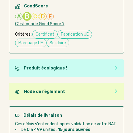
GoodScore
B
A
C
D
E
C’est quoi le Good Score ?
Critères :
Certificat
Fabrication UE
Marquage UE
Solidaire
Produit écologique !
Ce produit est éco-conçu, il a été fabriqué à partir de
matériaux recyclés ou recyclables. Ces produits
peuvent plus facilement obtenir une seconde vie
Mode de règlement
après utilisation. L'origine de fabrication du produit
Quel que soit le mode de règlement, vous pouvez
n'entre pas dans les critères d'éco-conception.
passer commande en ligne sur Good Act.
Paiement CB :
paiement sécurisé par carte
Délais de livraison
bancaire
Ces délais s'entendent après validation de votre BAT.
Virement bancaire :
règlement sur facture
De
0
à
499
unités :
15 jours ouvrés