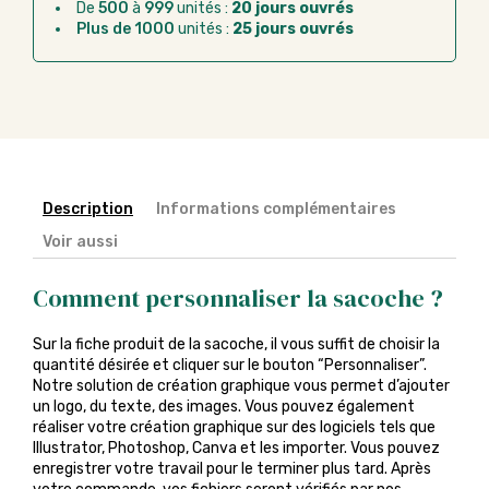
après la commande
De
500
à
999
unités :
20 jours ouvrés
Plus de 1000
unités :
25 jours ouvrés
Chorus Pro :
règlement par mandat
administratif après la commande
Description
Informations complémentaires
Voir aussi
Comment personnaliser la sacoche ?
Sur la fiche produit de la sacoche, il vous suffit de choisir la
quantité désirée et cliquer sur le bouton “Personnaliser”.
Notre solution de création graphique vous permet d’ajouter
un logo, du texte, des images. Vous pouvez également
réaliser votre création graphique sur des logiciels tels que
Illustrator, Photoshop, Canva et les importer. Vous pouvez
enregistrer votre travail pour le terminer plus tard. Après