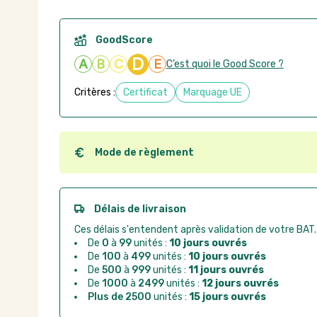
GoodScore
D
A
B
C
E
C’est quoi le Good Score ?
Critères :
Certificat
Marquage UE
Mode de règlement
Quel que soit le mode de règlement, vous pouvez pas
Good Act.
Paiement CB :
paiement sécurisé par carte banc
Délais de livraison
Virement bancaire :
règlement sur facture apr
Ces délais s'entendent après validation de votre BAT.
Chorus Pro :
règlement par mandat administrat
De
0
à
99
unités :
10 jours ouvrés
De
100
à
499
unités :
10 jours ouvrés
De
500
à
999
unités :
11 jours ouvrés
De
1000
à
2499
unités :
12 jours ouvrés
Plus de 2500
unités :
15 jours ouvrés