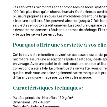
Les serviettes microfibres sont composées de fibres synthé
100 fois plus fines qu’un cheveu humain. Cette finesse confè
plusieurs propriétés uniques. Les microfibres créent une large
structure capillaire. Elles peuvent absorber jusqu’à 7 fois leur 
serviettes en coton traditionnelles. La structure capillaire d
s’évaporer rapidement, réduisant le temps de séchage. Elle
vite que les serviettes en coton.
Pourquoi offrir une serviette à vos clie
Cette serviette microfibre devient un accessoire essentiel 
microfibre assure une absorption rapide et efficace, idéale aprè
en voyage. Avec une palette de trois couleurs, chaque utilisat
correspond à son style. En offrant cette serviette, vous off
qualité, mais vous associez également votre marque à la prat
diffusant ainsi une image positive de votre marque.
Caractéristiques techniques :
Matière principale : Microfibre 160 gr/m²
Dimensions : 90 x 40 cm
Poids de l’article : 62 grammes