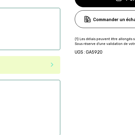
Commander un écha
UGS : GA5920
ser commande en ligne sur
aire
ès la commande
if après la commande