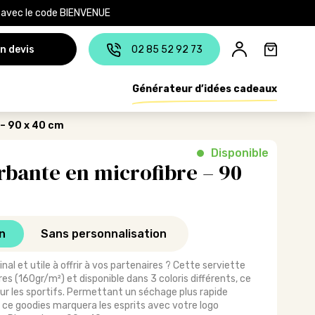
e avec le code BIENVENUE
n devis
02 85 52 92 73
Générateur d’idées cadeaux
– 90 x 40 cm
Disponible
rbante en microfibre – 90
n
Sans personnalisation
nal et utile à offrir à vos partenaires ? Cette serviette
es (160gr/m²) et disponible dans 3 coloris différents, ce
our les sportifs. Permettant un séchage plus rapide
, ce goodies marquera les esprits avec votre logo