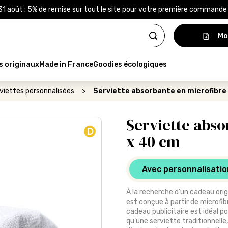
31 août : 5% de remise sur tout le site pour votre première command
Mo
s originaux
Made in France
Goodies écologiques
viettes personnalisées
>
Serviette absorbante en microfibre 
Serviette abso
D
x 40 cm
Avec personnalisatio
À la recherche d’un cadeau origi
est conçue à partir de microfibr
cadeau publicitaire est idéal p
qu’une serviette traditionnelle