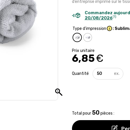
d’entreprise imprimé sur le tis
Commandez aujourd
(1)
20/08/2026
Type d'impression
: Sublim
6,85
€
quantité
de
Serviette
absorbante
en
microfibre
-
90
50
Total pour
pièces :
x
40
cm
Per