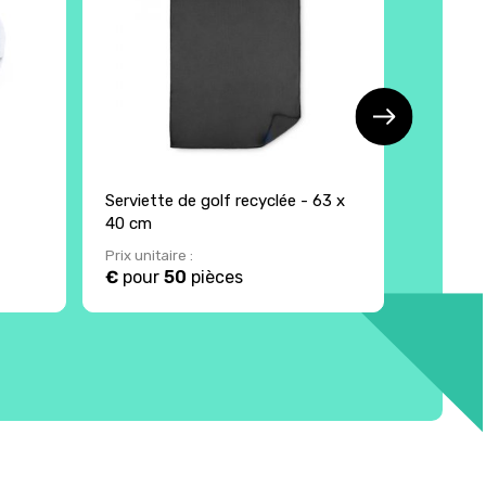
Serviette de golf recyclée - 63 x
Serviett
40 cm
x 170 c
Prix unitaire :
Prix unita
€
pour
50
pièces
13.84 