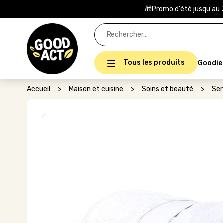
🎁Promo d'été jusqu'au 
Rechercher :
Tous les produits
Goodie
Accueil
>
Maison et cuisine
>
Soins et beauté
>
Ser