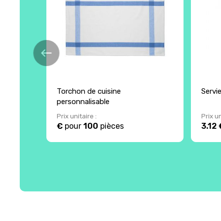
Torchon de cuisine
Servi
personnalisable
Prix unitaire :
Prix un
€
pour
100
pièces
3.12 