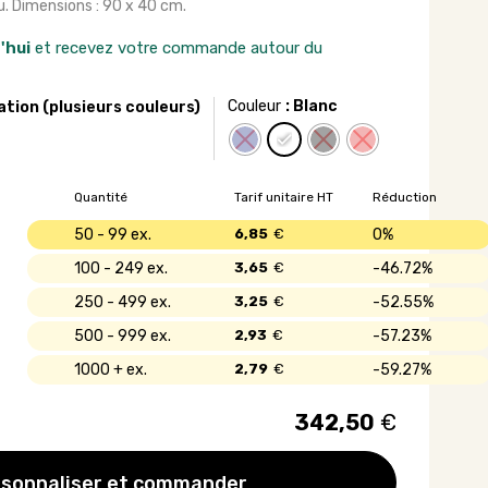
su. Dimensions : 90 x 40 cm.
'hui
et recevez votre commande autour du
Couleur
: Blanc
ation (plusieurs couleurs)
Quantité
Tarif unitaire HT
Réduction
50 - 99
6,85
€
0%
100 - 249
3,65
€
46.72%
250 - 499
3,25
€
52.55%
500 - 999
2,93
€
57.23%
1000 +
2,79
€
59.27%
342,50
€
sonnaliser et commander